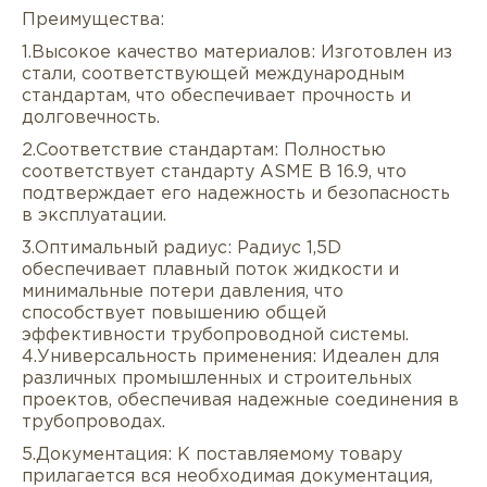
Преимущества:
1.Высокое качество материалов: Изготовлен из
стали, соответствующей международным
стандартам, что обеспечивает прочность и
долговечность.
2.Соответствие стандартам: Полностью
соответствует стандарту ASME B 16.9, что
подтверждает его надежность и безопасность
в эксплуатации.
Описание
Характеристики
Докуме
3.Оптимальный радиус: Радиус 1,5D
обеспечивает плавный поток жидкости и
Услуги
Оплата/доставка
Отзывы/Воп
минимальные потери давления, что
способствует повышению общей
эффективности трубопроводной системы.
4.Универсальность применения: Идеален для
различных промышленных и строительных
проектов, обеспечивая надежные соединения в
трубопроводах.
5.Документация: К поставляемому товару
прилагается вся необходимая документация,