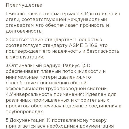
Преимущества:
1.Высокое качество материалов: Изготовлен из
стали, соответствующей международным
стандартам, что обеспечивает прочность и
долговечность.
2.Соответствие стандартам: Полностью
соответствует стандарту ASME B 16.9, что
подтверждает его надежность и безопасность
в эксплуатации.
Описание
Характеристики
Докуме
3.Оптимальный радиус: Радиус 1,5D
обеспечивает плавный поток жидкости и
Услуги
Оплата/доставка
Отзывы/Воп
минимальные потери давления, что
способствует повышению общей
эффективности трубопроводной системы.
4.Универсальность применения: Идеален для
различных промышленных и строительных
проектов, обеспечивая надежные соединения в
трубопроводах.
5.Документация: К поставляемому товару
прилагается вся необходимая документация,