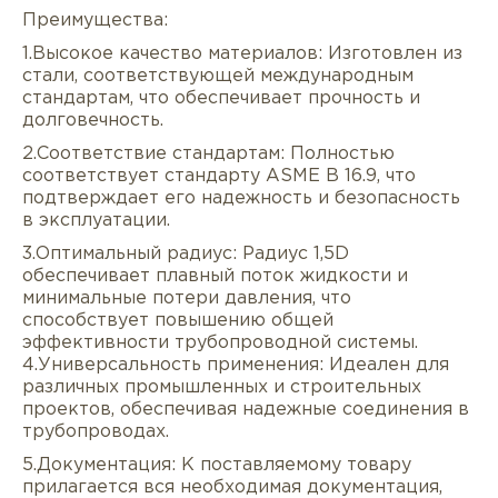
Преимущества:
1.Высокое качество материалов: Изготовлен из
стали, соответствующей международным
стандартам, что обеспечивает прочность и
долговечность.
2.Соответствие стандартам: Полностью
соответствует стандарту ASME B 16.9, что
подтверждает его надежность и безопасность
в эксплуатации.
Описание
Характеристики
Докуме
3.Оптимальный радиус: Радиус 1,5D
обеспечивает плавный поток жидкости и
Услуги
Оплата/доставка
Отзывы/Воп
минимальные потери давления, что
способствует повышению общей
эффективности трубопроводной системы.
4.Универсальность применения: Идеален для
различных промышленных и строительных
проектов, обеспечивая надежные соединения в
трубопроводах.
5.Документация: К поставляемому товару
прилагается вся необходимая документация,