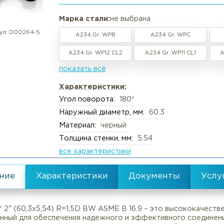
градусов, с наружным диаметром 
Вакансии
Резка труб, круга, лис
выполнен по стандарту ASME B 1
Реквизиты
Упаковка груза
Документы
Анализ металлов, ком
Марка стали:
не выбрана
артикул:
000264-S
Политика обработки персональны
Химический анализ
A234 Gr. WPB
A234 Gr.
Пользовательское соглашение
Механические испыта
A234 Gr. WP12 CL2
A234 Gr. WP
Согласие обработки персональны
Металлографические 
показать всё
Политика Cookies
Испытания на коррози
Характеристики:
Испытания на изгиб и 
Угол поворота:
180°
Наружный диаметр, мм:
60.3
Неразрушающий конт
Материал:
черный
Термическая обработк
Толщина стенки, мм:
5.54
Механическая обрабо
все характеристики