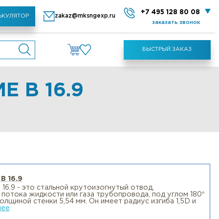
zakaz@mksngexp.ru
МЕТАЛЛИЧЕСКИЙ КАЛЬКУЛЯТОР
 ASME B 16.9
ние
дов
тая
5D BW ASME B 16.9
D BW ASME B 16.9 - это стальной крутоизогнутый отвод
ть
направления потока жидкости или газа трубопровода, 