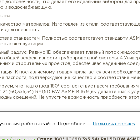
д 180° 2" (60,3х5,54) R=1,5D BW ASME B 16.9 – это в
работанный для обеспечения надежного и эффективного
нтирует долговечность, что делает его идеальным выб
ическую и водоснабжающую.
Описание
Характеристики
имущества:
ысокое качество материалов: Изготовлен из стали, с
ность и долговечность.
ответствие стандартам: Полностью соответствует ста
пасность в эксплуатации.
тимальный радиус: Радиус 1D обеспечивает плавный по
ышению общей эффективности трубопроводной системы
мышленных и строительных проектов, обеспечивая над
окументация: К поставляемому товару прилагается вся
нические паспорта, подтверждающие качество и соот
улучшения работы сайта. Подробнее —
Политика cookies
.
гарантируем, что наш отвод 180° соответствует всем 
д 180° 2" (60,3х5,54) R=1,5D BW ASME B 16.9 ,вы де
бопроводных решений. Не упустите возможность приоб