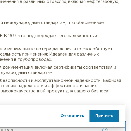
ысококачественный компонент для трубопроводных сист
 соединения труб. Изготовленный из прочной стали, 
ором для применения в различных отраслях, включая н
Документы
Услуги
Оплата/
оответствующей международным стандартам, что обесп
ндарту ASME B 16.9, что подтверждает его надежност
ток жидкости и минимальные потери давления, что сп
. 4.Универсальность применения: Идеален для различ
ежные соединения в трубопроводах.
 необходимая документация, включая сертификаты соо
ветствие международным стандартам.
Отклонить
Принять
требованиям безопасности и эксплуатационной надежн
лаете шаг к улучшению надежности и эффективности ва
рести этот высококачественный продукт для вашего 