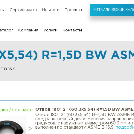
Стандарты
Сертификаты
Новости
Проекты
Каталог
Компания
Услуги
Контакты
О компании
Аудит производства
,3Х5,54) R=1,5D BW
История
Таможенное оформле
Сертификаты
Изоляция трубопрово
ы ASME B 16.9
Отзывы
Возврат товара
Благодарственные письма
Доставка грузов из Ки
Этапы работ
Комплектация заказа
Оплата / доставка
Маркировка
Отвод 180° 2" (60,3х5,54) R=1,
в наличии / под заказ
Отвод 180° 2" (60,3х5,54) R=1,5
Сотрудники
Испытание на усталос
предназначенный для изменения 