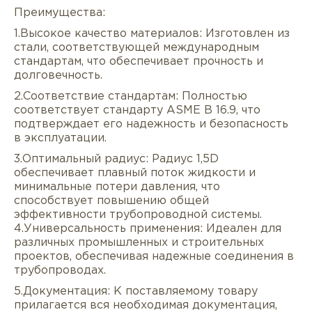
Преимущества:
1.Высокое качество материалов: Изготовлен из
стали, соответствующей международным
стандартам, что обеспечивает прочность и
долговечность.
2.Соответствие стандартам: Полностью
соответствует стандарту ASME B 16.9, что
подтверждает его надежность и безопасность
в эксплуатации.
Описание
Характеристики
Докуме
3.Оптимальный радиус: Радиус 1,5D
обеспечивает плавный поток жидкости и
Услуги
Оплата/доставка
Отзывы/Воп
минимальные потери давления, что
способствует повышению общей
эффективности трубопроводной системы.
4.Универсальность применения: Идеален для
различных промышленных и строительных
проектов, обеспечивая надежные соединения в
трубопроводах.
5.Документация: К поставляемому товару
прилагается вся необходимая документация,