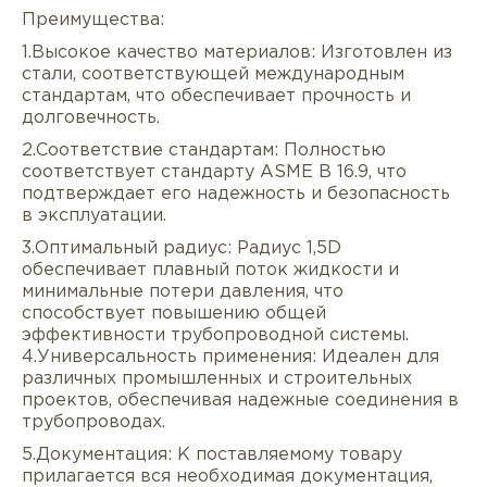
Преимущества:
1.Высокое качество материалов: Изготовлен из
стали, соответствующей международным
стандартам, что обеспечивает прочность и
долговечность.
2.Соответствие стандартам: Полностью
соответствует стандарту ASME B 16.9, что
подтверждает его надежность и безопасность
в эксплуатации.
Описание
Характеристики
Докуме
3.Оптимальный радиус: Радиус 1,5D
обеспечивает плавный поток жидкости и
Услуги
Оплата/доставка
Отзывы/Воп
минимальные потери давления, что
способствует повышению общей
эффективности трубопроводной системы.
4.Универсальность применения: Идеален для
различных промышленных и строительных
проектов, обеспечивая надежные соединения в
трубопроводах.
5.Документация: К поставляемому товару
прилагается вся необходимая документация,