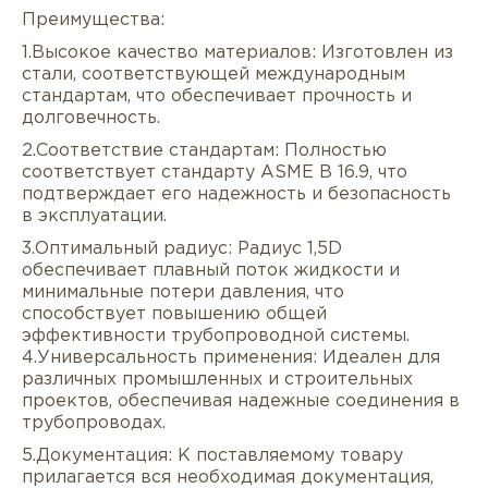
Преимущества:
1.Высокое качество материалов: Изготовлен из
стали, соответствующей международным
стандартам, что обеспечивает прочность и
долговечность.
2.Соответствие стандартам: Полностью
соответствует стандарту ASME B 16.9, что
подтверждает его надежность и безопасность
в эксплуатации.
Описание
Характеристики
Докуме
3.Оптимальный радиус: Радиус 1,5D
обеспечивает плавный поток жидкости и
Услуги
Оплата/доставка
Отзывы/Воп
минимальные потери давления, что
способствует повышению общей
эффективности трубопроводной системы.
4.Универсальность применения: Идеален для
различных промышленных и строительных
проектов, обеспечивая надежные соединения в
трубопроводах.
5.Документация: К поставляемому товару
прилагается вся необходимая документация,