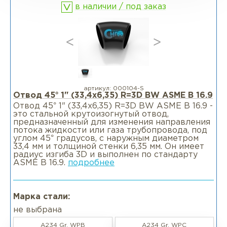
в наличии / под заказ
Фланцы раструбные SW
Фланцы свободные LJ
Фланцы воротниковые удлиненные
LWN
артикул:
000104-S
Отвод 45° 1" (33,4х6,35) R=3D BW ASME B 16.9
Отвод 45° 1" (33,4х6,35) R=3D BW ASME B 16.9 -
Фланцы воротниковые WN
это стальной крутоизогнутый отвод,
предназначенный для изменения направления
потока жидкости или газа трубопровода, под
углом 45° градусов, с наружным диаметром
33,4 мм и толщиной стенки 6,35 мм. Он имеет
радиус изгиба 3D и выполнен по стандарту
ASME B 16.9.
подробнее
Марка стали:
не выбрана
A234 Gr. WPB
A234 Gr. WPC