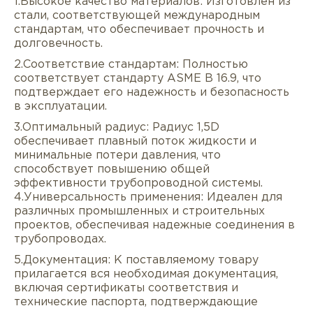
1.Высокое качество материалов: Изготовлен из
стали, соответствующей международным
стандартам, что обеспечивает прочность и
долговечность.
2.Соответствие стандартам: Полностью
соответствует стандарту ASME B 16.9, что
подтверждает его надежность и безопасность
Описание
Характеристики
Докуме
в эксплуатации.
3.Оптимальный радиус: Радиус 1,5D
Услуги
Оплата/доставка
Отзывы/Воп
обеспечивает плавный поток жидкости и
минимальные потери давления, что
способствует повышению общей
эффективности трубопроводной системы.
4.Универсальность применения: Идеален для
различных промышленных и строительных
проектов, обеспечивая надежные соединения в
трубопроводах.
5.Документация: К поставляемому товару
прилагается вся необходимая документация,
включая сертификаты соответствия и
технические паспорта, подтверждающие