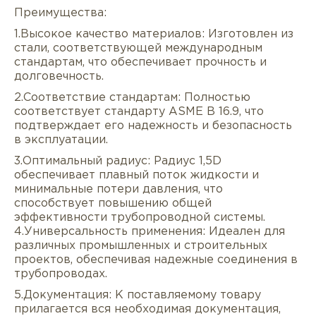
Преимущества:
1.Высокое качество материалов: Изготовлен из
стали, соответствующей международным
стандартам, что обеспечивает прочность и
долговечность.
2.Соответствие стандартам: Полностью
соответствует стандарту ASME B 16.9, что
подтверждает его надежность и безопасность
в эксплуатации.
Описание
Характеристики
Докуме
3.Оптимальный радиус: Радиус 1,5D
обеспечивает плавный поток жидкости и
Услуги
Оплата/доставка
Отзывы/Воп
минимальные потери давления, что
способствует повышению общей
эффективности трубопроводной системы.
4.Универсальность применения: Идеален для
различных промышленных и строительных
проектов, обеспечивая надежные соединения в
трубопроводах.
5.Документация: К поставляемому товару
прилагается вся необходимая документация,