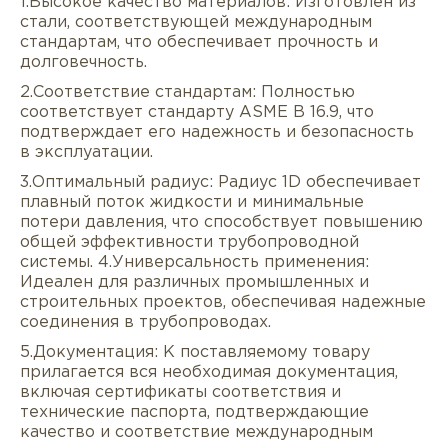
1.Высокое качество материалов: Изготовлен из
стали, соответствующей международным
стандартам, что обеспечивает прочность и
долговечность.
2.Соответствие стандартам: Полностью
соответствует стандарту ASME B 16.9, что
подтверждает его надежность и безопасность
Описание
Характеристики
Докуме
в эксплуатации.
3.Оптимальный радиус: Радиус 1D обеспечивает
Услуги
Оплата/доставка
Отзывы/Воп
плавный поток жидкости и минимальные
потери давления, что способствует повышению
общей эффективности трубопроводной
системы. 4.Универсальность применения:
Идеален для различных промышленных и
строительных проектов, обеспечивая надежные
соединения в трубопроводах.
5.Документация: К поставляемому товару
прилагается вся необходимая документация,
включая сертификаты соответствия и
технические паспорта, подтверждающие
качество и соответствие международным