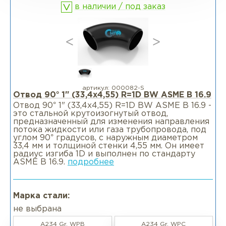
в наличии / под заказ
Фланцы раструбные SW
Фланцы свободные LJ
Фланцы воротниковые удлиненные
LWN
артикул:
000082-S
Отвод 90° 1" (33,4х4,55) R=1D BW ASME B 16.9
Отвод 90° 1" (33,4х4,55) R=1D BW ASME B 16.9 -
Фланцы воротниковые WN
это стальной крутоизогнутый отвод,
предназначенный для изменения направления
потока жидкости или газа трубопровода, под
углом 90° градусов, с наружным диаметром
33,4 мм и толщиной стенки 4,55 мм. Он имеет
радиус изгиба 1D и выполнен по стандарту
ASME B 16.9.
подробнее
Марка стали:
не выбрана
A234 Gr. WPB
A234 Gr. WPC