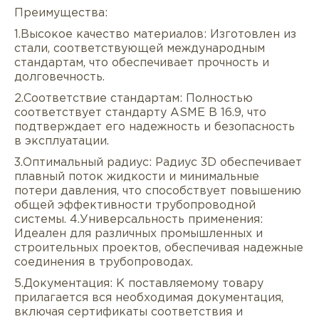
Преимущества:
1.Высокое качество материалов: Изготовлен из
стали, соответствующей международным
стандартам, что обеспечивает прочность и
долговечность.
2.Соответствие стандартам: Полностью
соответствует стандарту ASME B 16.9, что
подтверждает его надежность и безопасность
в эксплуатации.
Описание
Характеристики
Докуме
3.Оптимальный радиус: Радиус 3D обеспечивает
плавный поток жидкости и минимальные
Услуги
Оплата/доставка
Отзывы/Воп
потери давления, что способствует повышению
общей эффективности трубопроводной
системы. 4.Универсальность применения:
Идеален для различных промышленных и
строительных проектов, обеспечивая надежные
соединения в трубопроводах.
5.Документация: К поставляемому товару
прилагается вся необходимая документация,
включая сертификаты соответствия и