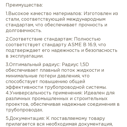
Преимущества:
1.Высокое качество материалов: Изготовлен из
стали, соответствующей международным
стандартам, что обеспечивает прочность и
долговечность.
2.Соответствие стандартам: Полностью
соответствует стандарту ASME B 16.9, что
подтверждает его надежность и безопасность
в эксплуатации.
Описание
Характеристики
Докуме
3.Оптимальный радиус: Радиус 1,5D
обеспечивает плавный поток жидкости и
Услуги
Оплата/доставка
Отзывы/Воп
минимальные потери давления, что
способствует повышению общей
эффективности трубопроводной системы.
4.Универсальность применения: Идеален для
различных промышленных и строительных
проектов, обеспечивая надежные соединения в
трубопроводах.
5.Документация: К поставляемому товару
прилагается вся необходимая документация,