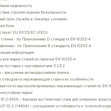
борудование под давлением (PED категории I-IV)
асные среды (газы, химикаты)
ысокотемпературные системы (+200°C и выше)
ефтегазовая и химическая промышленность
имущества:
аксимальная надежность
оответствие строгим нормам безопасности
лительный срок службы в тяжелых условиях
ативная база:
оответствует EU 97/23/EC (PED)
олщина стенки - по Приложению D стандарта EN 10253-
счет давления - по Приложению B стандарта EN 10253
олнительная информация:
ступны все марки сталей из перечня EN 10253-4
зможна поставка с сертификатами 3.1/3.2