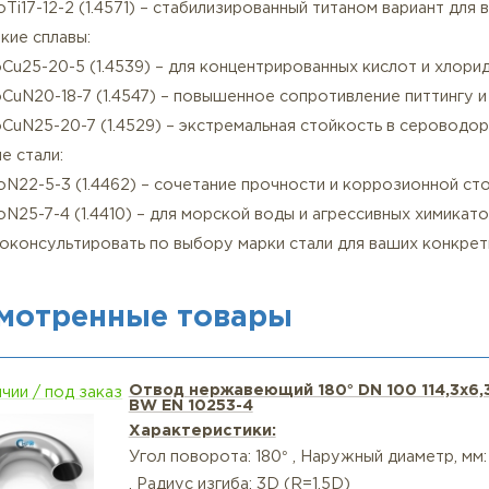
аковка – вакуумная антикоррозийная пленка
ериалы отводов из нержавеющей стали и их особенно
отавливается из высоколегированных нержавеющих ста
розионностойкие марки:
CrNi18-10 (1.4301) – базовая аустенитная сталь для ум
CrNiMo17-12-2 (1.4404) – улучшенная устойчивость к 
CrNiMoTi17-12-2 (1.4571) – стабилизированный титаном
хстойкие сплавы:
NiCrMoCu25-20-5 (1.4539) – для концентрированных ки
CrNiMoCuN20-18-7 (1.4547) – повышенное сопротивлен
NiCrMoCuN25-20-7 (1.4529) – экстремальная стойкость
ексные стали:
CrNiMoN22-5-3 (1.4462) – сочетание прочности и корр
CrNiMoN25-7-4 (1.4410) – для морской воды и агрессив
вы проконсультировать по выбору марки стали для ва