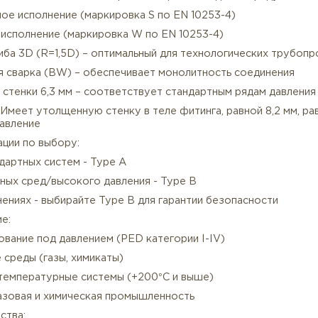
структивные особенности нержавеющего отвода 180 г
есшовное исполнение (маркировка S по EN 10253-4)
арное исполнение (маркировка W по EN 10253-4)
Описание
Характеристики
диус гиба 3D (R=1,5D) – оптимальный для технологиче
тыковая сварка (BW) – обеспечивает монолитность со
лщина стенки 6,3 мм – соответствует стандартным ряд
pe B - Имеет утолщенную стенку в теле фитинга, равно
окое давление
омендации по выбору:
я стандартных систем - Type A
я опасных сред/высокого давления - Type B
и сомнениях - выбирайте Type B для гарантии безопас
менение: