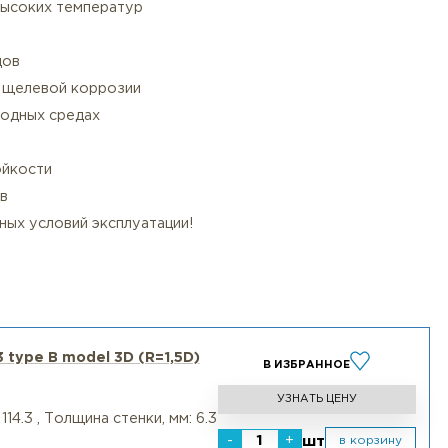
сти
лей по EN 10253-4:
еренно агрессивных сред
точечной коррозии
 вариант для высоких температур
слот и хлоридов
ие питтингу и щелевой коррозии
 в сероводородных средах
озионной стойкости
ных химикатов
ших конкретных условий эксплуатации!