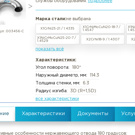
Отвод нержавеющий 180° DN 10
в наличии / под заказ
Вакансии
Резка труб, круга, лис
Отвод 180° тип В осуществляет
стабильную работу паропроводо
службы оборудования.
подробн
Реквизиты
Упаковка груза
Документы
Анализ металлов, ком
Марка стали:
не выбрана
Политика обработки персональны
Химический анализ
X1CrNiMoCuN20
X1CrNi25-21 / 1.4335
Пользовательское соглашение
Механические испыта
1.4547
артикул:
003456-С
X1NiCrMoCuN25-20-7 /
X2CrNi18-9 /
Согласие обработки персональны
Металлографические 
1.4529
показать всё
Политика Cookies
Испытания на коррози
Испытания на изгиб и 
Характеристики:
Угол поворота:
180°
Неразрушающий конт
Наружный диаметр, мм:
114.3
Термическая обработк
Толщина стенки, мм:
6.3
Механическая обрабо
Радиус изгиба:
3D (R=1,5D)
все характеристики