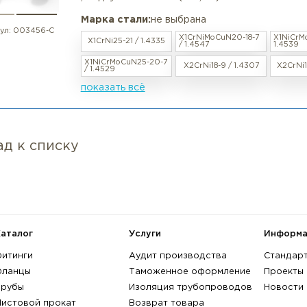
росмотренные товары
Отвод нержавеющий 180° DN 100
в наличии / под заказ
BW EN 10253-4
Характеристики:
Угол поворота: 180° , Наружный ди
, Радиус изгиба: 3D (R=1,5D)
Марка стали:
не выбрана
артикул:
003456-С
X1CrNiMoCuN20-
X1CrNi25-21 / 1.4335
/ 1.4547
X1NiCrMoCuN25-20-7
X2CrNi18-9 / 1.
/ 1.4529
показать всё