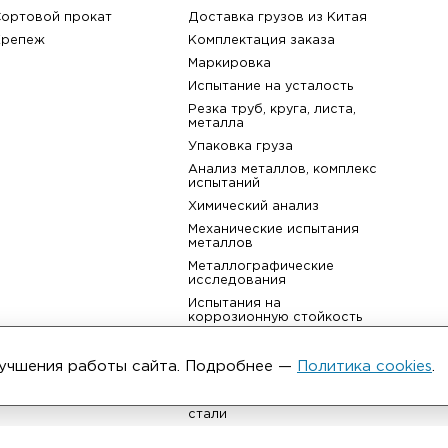
назад к списку
Каталог
Услуги
Фитинги
Аудит производства
Фланцы
Таможенное оформлени
Трубы
Изоляция трубопровод
Листовой прокат
Возврат товара
ьма
Сортовой прокат
Доставка грузов из Кит
Крепеж
Комплектация заказа
улучшения работы сайта. Подробнее —
Политика cookies
.
Маркировка
Испытание на усталость
Резка труб, круга, листа,
металла