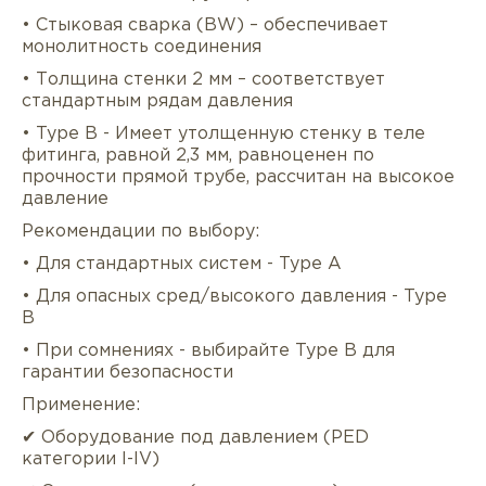
• Стыковая сварка (BW) – обеспечивает
монолитность соединения
• Толщина стенки 2 мм – соответствует
стандартным рядам давления
• Type B - Имеет утолщенную стенку в теле
фитинга, равной 2,3 мм, равноценен по
прочности прямой трубе, рассчитан на высокое
давление
Рекомендации по выбору:
Описание
Характеристики
Докуме
• Для стандартных систем - Type A
Услуги
Оплата/доставка
Отзывы/Воп
• Для опасных сред/высокого давления - Type
B
• При сомнениях - выбирайте Type B для
гарантии безопасности
Применение:
✔ Оборудование под давлением (PED
категории I-IV)