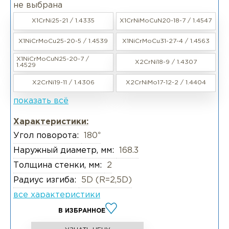
не выбрана
X1CrNi25-21 / 1.4335
X1CrNiMoCuN20-18-7 / 1.4547
X1NiCrMoCu25-20-5 / 1.4539
X1NiCrMoCu31-27-4 / 1.4563
X1NiCrMoCuN25-20-7 /
X2CrNi18-9 / 1.4307
1.4529
X2CrNi19-11 / 1.4306
X2CrNiMo17-12-2 / 1.4404
показать всё
Характеристики:
Угол поворота:
180°
Наружный диаметр, мм:
168.3
Толщина стенки, мм:
2
Радиус изгиба:
5D (R=2,5D)
все характеристики
В ИЗБРАННОЕ