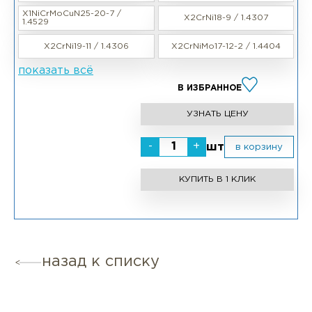
X1NiCrMoCuN25-20-7 /
X2CrNi18-9 / 1.4307
1.4529
X2CrNi19-11 / 1.4306
X2CrNiMo17-12-2 / 1.4404
показать всё
В ИЗБРАННОЕ
УЗНАТЬ ЦЕНУ
-
+
шт
в корзину
КУПИТЬ В 1 КЛИК
назад к списку