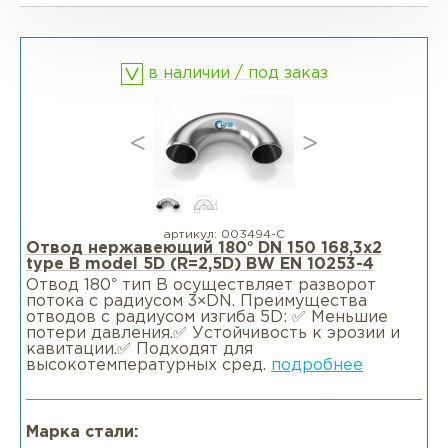
Фланцы глухие BL
Фланцы воротниковые WN
в наличии / под заказ
Фланцы раструбные SW
Фланцы свободные LJ
Фланцы воротниковые удлиненные
LWN
артикул:
003494-С
Отвод нержавеющий 180° DN 150 168,3x2
type B model 5D (R=2,5D) BW EN 10253-4
Фланцы воротниковые WN
Отвод 180° тип В осуществляет разворот
потока с радиусом 3×DN. Преимущества
отводов с радиусом изгиба 5D: ✅ Меньшие
потери давления.✅ Устойчивость к эрозии и
кавитации.✅ Подходят для
высокотемпературных сред.
подробнее
Марка стали: