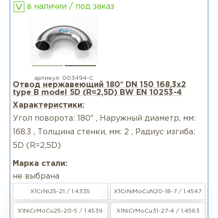
в наличии / под заказ
артикул:
003494-С
Отвод нержавеющий 180° DN 150 168,3x2
type B model 5D (R=2,5D) BW EN 10253-4
Характеристики:
Угол поворота: 180° , Наружный диаметр, мм:
168.3 , Толщина стенки, мм: 2 , Радиус изгиба:
5D (R=2,5D)
Марка стали:
не выбрана
X1CrNi25-21 / 1.4335
X1CrNiMoCuN20-18-7 / 1.4547
X1NiCrMoCu25-20-5 / 1.4539
X1NiCrMoCu31-27-4 / 1.4563