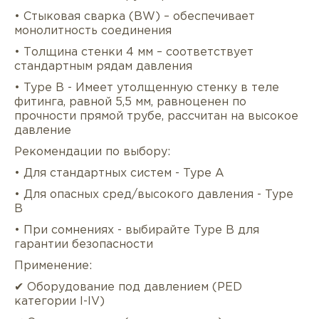
• Стыковая сварка (BW) – обеспечивает
монолитность соединения
• Толщина стенки 4 мм – соответствует
стандартным рядам давления
• Type B - Имеет утолщенную стенку в теле
фитинга, равной 5,5 мм, равноценен по
прочности прямой трубе, рассчитан на высокое
давление
Рекомендации по выбору:
Описание
Характеристики
Докуме
• Для стандартных систем - Type A
Услуги
Оплата/доставка
Отзывы/Воп
• Для опасных сред/высокого давления - Type
B
• При сомнениях - выбирайте Type B для
гарантии безопасности
Применение:
✔ Оборудование под давлением (PED
категории I-IV)