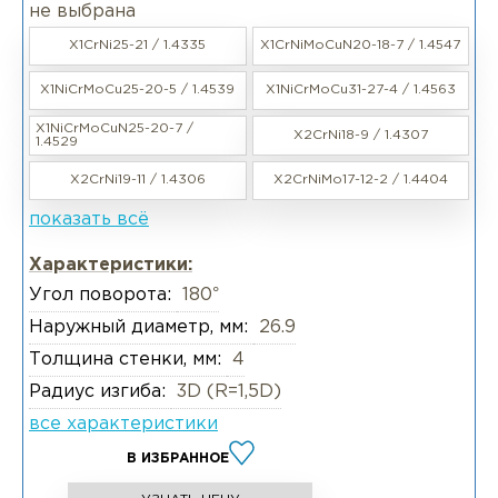
не выбрана
X1CrNi25-21 / 1.4335
X1CrNiMoCuN20-18-7 / 1.4547
X1NiCrMoCu25-20-5 / 1.4539
X1NiCrMoCu31-27-4 / 1.4563
X1NiCrMoCuN25-20-7 /
X2CrNi18-9 / 1.4307
1.4529
X2CrNi19-11 / 1.4306
X2CrNiMo17-12-2 / 1.4404
показать всё
Характеристики:
Угол поворота:
180°
Наружный диаметр, мм:
26.9
Толщина стенки, мм:
4
Радиус изгиба:
3D (R=1,5D)
все характеристики
В ИЗБРАННОЕ