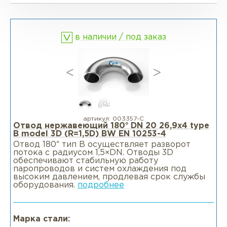
Фланцы глухие BL
Фланцы воротниковые WN
в наличии / под заказ
Фланцы раструбные SW
Фланцы свободные LJ
Фланцы воротниковые удлиненные
LWN
артикул:
003357-С
Отвод нержавеющий 180° DN 20 26,9x4 type
B model 3D (R=1,5D) BW EN 10253-4
Фланцы воротниковые WN
Отвод 180° тип В осуществляет разворот
потока с радиусом 1,5×DN. Отводы 3D
обеспечивают стабильную работу
паропроводов и систем охлаждения под
высоким давлением, продлевая срок службы
оборудования.
подробнее
Марка стали: