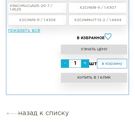
X1NiCrMoCuN25-20-7 /
X2CrNi18-9 / 1.4307
1.4529
X2CrNi19-11 / 1.4306
X2CrNiMo17-12-2 / 1.4404
показать всё
В ИЗБРАННОЕ
УЗНАТЬ ЦЕНУ
-
+
шт
в корзину
КУПИТЬ В 1 КЛИК
назад к списку