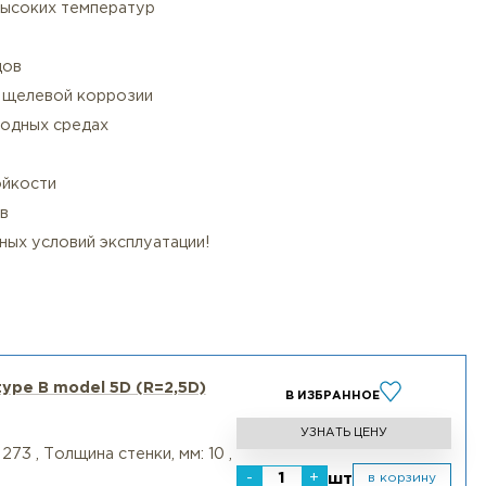
сти
лей по EN 10253-4:
еренно агрессивных сред
точечной коррозии
 вариант для высоких температур
слот и хлоридов
ие питтингу и щелевой коррозии
 в сероводородных средах
озионной стойкости
ных химикатов
ших конкретных условий эксплуатации!