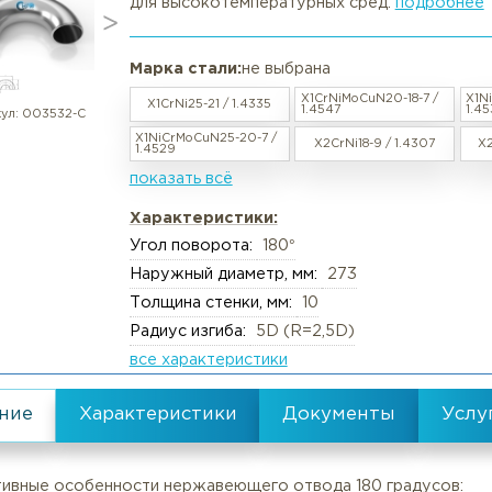
Отвод нержавеющий 180° DN 25
в наличии / под заказ
Вакансии
Резка труб, круга, лис
Отвод 180° тип В осуществляет
радиусом изгиба 5D: ✅ Меньшие 
для высокотемпературных сред
Реквизиты
Упаковка груза
Документы
Анализ металлов, ком
Марка стали:
не выбрана
Политика обработки персональны
Химический анализ
X1CrNiMoCuN20
X1CrNi25-21 / 1.4335
Пользовательское соглашение
Механические испыта
1.4547
артикул:
003532-С
X1NiCrMoCuN25-20-7 /
X2CrNi18-9 /
Согласие обработки персональны
Металлографические 
1.4529
показать всё
Политика Cookies
Испытания на коррози
Испытания на изгиб и 
Характеристики:
Угол поворота:
180°
Неразрушающий конт
Наружный диаметр, мм:
273
Термическая обработк
Толщина стенки, мм:
10
Механическая обрабо
Радиус изгиба:
5D (R=2,5D)
все характеристики