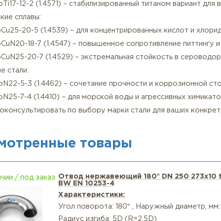
аковка – вакуумная антикоррозийная пленка
ериалы отводов из нержавеющей стали и их особенно
отавливается из высоколегированных нержавеющих ста
розионностойкие марки:
CrNi18-10 (1.4301) – базовая аустенитная сталь для ум
CrNiMo17-12-2 (1.4404) – улучшенная устойчивость к 
CrNiMoTi17-12-2 (1.4571) – стабилизированный титаном
хстойкие сплавы:
NiCrMoCu25-20-5 (1.4539) – для концентрированных ки
CrNiMoCuN20-18-7 (1.4547) – повышенное сопротивлен
NiCrMoCuN25-20-7 (1.4529) – экстремальная стойкость
ексные стали:
CrNiMoN22-5-3 (1.4462) – сочетание прочности и корр
CrNiMoN25-7-4 (1.4410) – для морской воды и агрессив
вы проконсультировать по выбору марки стали для ва