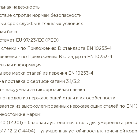
борудование под давлением (PED категории I-IV)
асные среды (газы, химикаты)
ысокотемпературные системы (+200°C и выше)
ефтегазовая и химическая промышленность
имущества:
аксимальная надежность
оответствие строгим нормам безопасности
лительный срок службы в тяжелых условиях
ативная база:
оответствует EU 97/23/EC (PED)
олщина стенки - по Приложению D стандарта EN 10253-
счет давления - по Приложению B стандарта EN 10253
олнительная информация:
ступны все марки сталей из перечня EN 10253-4
зможна поставка с сертификатами 3.1/3.2