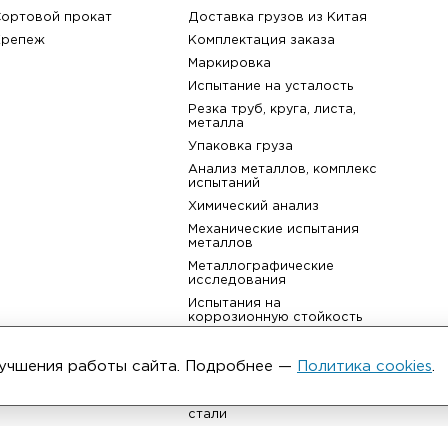
назад к списку
Каталог
Услуги
Фитинги
Аудит производства
Фланцы
Таможенное оформлени
Трубы
Изоляция трубопровод
Листовой прокат
Возврат товара
ьма
Сортовой прокат
Доставка грузов из Кит
Крепеж
Комплектация заказа
улучшения работы сайта. Подробнее —
Политика cookies
.
Маркировка
Испытание на усталость
Резка труб, круга, листа,
металла