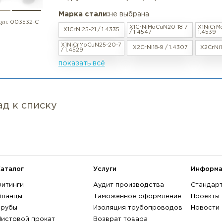
росмотренные товары
Отвод нержавеющий 180° DN 25
в наличии / под заказ
BW EN 10253-4
Характеристики:
Угол поворота: 180° , Наружный д
Радиус изгиба: 5D (R=2,5D)
Марка стали:
не выбрана
артикул:
003532-С
X1CrNiMoCuN20-
X1CrNi25-21 / 1.4335
/ 1.4547
X1NiCrMoCuN25-20-7
X2CrNi18-9 / 1.
/ 1.4529
показать всё