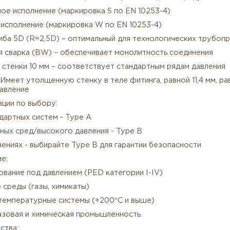
структивные особенности нержавеющего отвода 180 г
есшовное исполнение (маркировка S по EN 10253-4)
арное исполнение (маркировка W по EN 10253-4)
Описание
Характеристики
диус гиба 5D (R=2,5D) – оптимальный для технологич
тыковая сварка (BW) – обеспечивает монолитность со
лщина стенки 10 мм – соответствует стандартным ряд
pe B - Имеет утолщенную стенку в теле фитинга, равно
окое давление
омендации по выбору:
я стандартных систем - Type A
я опасных сред/высокого давления - Type B
и сомнениях - выбирайте Type B для гарантии безопас
менение: