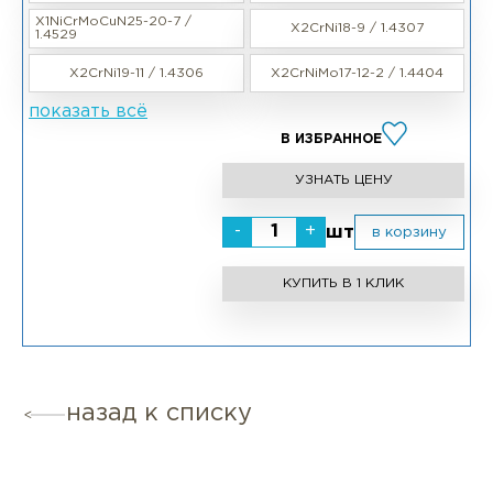
X1NiCrMoCuN25-20-7 /
X2CrNi18-9 / 1.4307
1.4529
X2CrNi19-11 / 1.4306
X2CrNiMo17-12-2 / 1.4404
показать всё
В ИЗБРАННОЕ
УЗНАТЬ ЦЕНУ
-
+
шт
в корзину
КУПИТЬ В 1 КЛИК
назад к списку