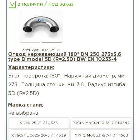
в наличии / под заказ
артикул:
003529-С
Отвод нержавеющий 180° DN 250 273x3,6
type B model 5D (R=2,5D) BW EN 10253-4
Характеристики:
Угол поворота: 180° , Наружный диаметр, мм:
273 , Толщина стенки, мм: 3.6 , Радиус изгиба:
5D (R=2,5D)
Марка стали:
не выбрана
X1CrNi25-21 / 1.4335
X1CrNiMoCuN20-18-7 / 1.4547
X1NiCrMoCu25-20-5 / 1.4539
X1NiCrMoCu31-27-4 / 1.4563