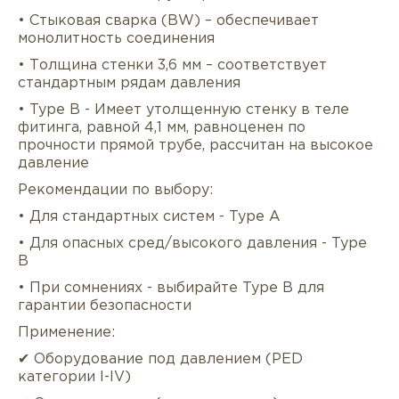
• Стыковая сварка (BW) – обеспечивает
монолитность соединения
• Толщина стенки 3,6 мм – соответствует
стандартным рядам давления
• Type B - Имеет утолщенную стенку в теле
фитинга, равной 4,1 мм, равноценен по
прочности прямой трубе, рассчитан на высокое
давление
Рекомендации по выбору:
Описание
Характеристики
Докуме
• Для стандартных систем - Type A
Услуги
Оплата/доставка
Отзывы/Воп
• Для опасных сред/высокого давления - Type
B
• При сомнениях - выбирайте Type B для
гарантии безопасности
Применение:
✔ Оборудование под давлением (PED
категории I-IV)