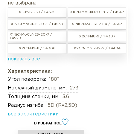
не выбрана
X1CrNi25-21 / 1.4335
X1CrNiMoCuN20-18-7 / 1.4547
X1NiCrMoCu25-20-5 / 1.4539
X1NiCrMoCu31-27-4 / 1.4563
X1NiCrMoCuN25-20-7 /
X2CrNi18-9 / 1.4307
1.4529
X2CrNi19-11 / 1.4306
X2CrNiMo17-12-2 / 1.4404
показать всё
Характеристики:
Угол поворота:
180°
Наружный диаметр, мм:
273
Толщина стенки, мм:
3.6
Радиус изгиба:
5D (R=2,5D)
все характеристики
В ИЗБРАННОЕ