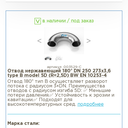
Фланцы глухие BL
Фланцы воротниковые WN
в наличии / под заказ
Фланцы раструбные SW
Фланцы свободные LJ
Фланцы воротниковые удлиненные
LWN
артикул:
003529-С
Отвод нержавеющий 180° DN 250 273x3,6
type B model 5D (R=2,5D) BW EN 10253-4
Фланцы воротниковые WN
Отвод 180° тип В осуществляет разворот
потока с радиусом 3×DN. Преимущества
отводов с радиусом изгиба 5D: ✅ Меньшие
потери давления.✅ Устойчивость к эрозии и
кавитации.✅ Подходят для
высокотемпературных сред.
подробнее
Марка стали: