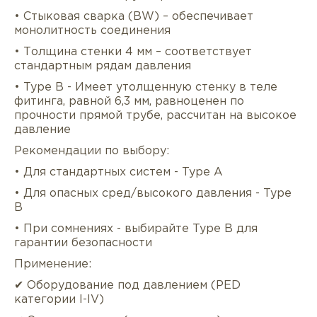
• Стыковая сварка (BW) – обеспечивает
монолитность соединения
• Толщина стенки 4 мм – соответствует
стандартным рядам давления
• Type B - Имеет утолщенную стенку в теле
фитинга, равной 6,3 мм, равноценен по
прочности прямой трубе, рассчитан на высокое
давление
Рекомендации по выбору:
Описание
Характеристики
Докуме
• Для стандартных систем - Type A
Услуги
Оплата/доставка
Отзывы/Воп
• Для опасных сред/высокого давления - Type
B
• При сомнениях - выбирайте Type B для
гарантии безопасности
Применение:
✔ Оборудование под давлением (PED
категории I-IV)