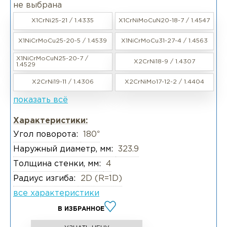
не выбрана
X1CrNi25-21 / 1.4335
X1CrNiMoCuN20-18-7 / 1.4547
X1NiCrMoCu25-20-5 / 1.4539
X1NiCrMoCu31-27-4 / 1.4563
X1NiCrMoCuN25-20-7 /
X2CrNi18-9 / 1.4307
1.4529
X2CrNi19-11 / 1.4306
X2CrNiMo17-12-2 / 1.4404
показать всё
Характеристики:
Угол поворота:
180°
Наружный диаметр, мм:
323.9
Толщина стенки, мм:
4
Радиус изгиба:
2D (R=1D)
все характеристики
В ИЗБРАННОЕ