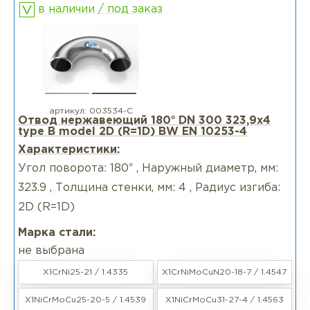
в наличии / под заказ
артикул:
003534-С
Отвод нержавеющий 180° DN 300 323,9x4
type B model 2D (R=1D) BW EN 10253-4
Характеристики:
Угол поворота: 180° , Наружный диаметр, мм:
323.9 , Толщина стенки, мм: 4 , Радиус изгиба:
2D (R=1D)
Марка стали:
не выбрана
X1CrNi25-21 / 1.4335
X1CrNiMoCuN20-18-7 / 1.4547
X1NiCrMoCu25-20-5 / 1.4539
X1NiCrMoCu31-27-4 / 1.4563