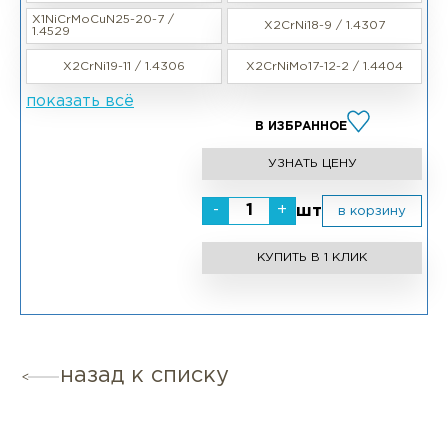
X1NiCrMoCuN25-20-7 /
X2CrNi18-9 / 1.4307
1.4529
X2CrNi19-11 / 1.4306
X2CrNiMo17-12-2 / 1.4404
показать всё
В ИЗБРАННОЕ
УЗНАТЬ ЦЕНУ
-
+
шт
в корзину
КУПИТЬ В 1 КЛИК
назад к списку