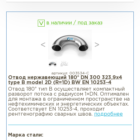
Фланцы глухие BL
Фланцы воротниковые WN
в наличии / под заказ
Фланцы раструбные SW
Фланцы свободные LJ
Фланцы воротниковые удлиненные
LWN
артикул:
003534-С
Отвод нержавеющий 180° DN 300 323,9x4
type B model 2D (R=1D) BW EN 10253-4
Фланцы воротниковые WN
Отвод 180° тип В осуществляет компактный
разворот потока с радиусом 1×DN. Оптимален
для монтажа в ограниченном пространстве на
нефтехимических и энергетических объектах.
Соответствует EN 10253-4, проходит
рентгенографию сварных швов.
подробнее
Марка стали: