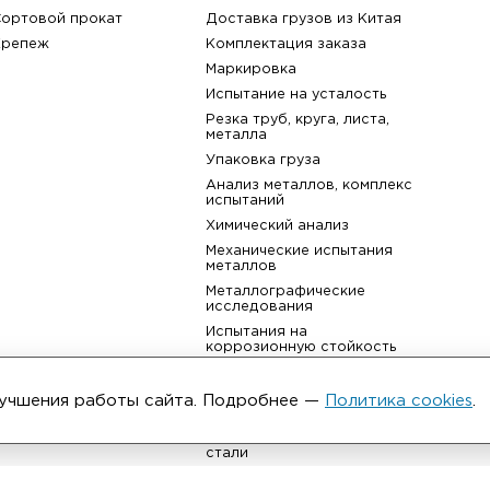
назад к списку
Каталог
Услуги
Фитинги
Аудит производства
Фланцы
Таможенное оформлени
Трубы
Изоляция трубопровод
Листовой прокат
Возврат товара
ьма
Сортовой прокат
Доставка грузов из Кит
Крепеж
Комплектация заказа
улучшения работы сайта. Подробнее —
Политика cookies
.
Маркировка
Испытание на усталость
Резка труб, круга, листа,
металла