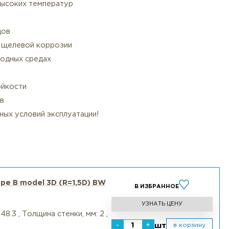
сти
лей по EN 10253-4:
еренно агрессивных сред
точечной коррозии
 вариант для высоких температур
слот и хлоридов
ие питтингу и щелевой коррозии
 в сероводородных средах
озионной стойкости
ных химикатов
ших конкретных условий эксплуатации!