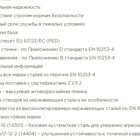
борудование под давлением (PED категории I-IV)
асные среды (газы, химикаты)
ысокотемпературные системы (+200°C и выше)
ефтегазовая и химическая промышленность
имущества:
аксимальная надежность
оответствие строгим нормам безопасности
лительный срок службы в тяжелых условиях
ативная база:
оответствует EU 97/23/EC (PED)
олщина стенки - по Приложению D стандарта EN 10253-
счет давления - по Приложению B стандарта EN 10253
олнительная информация:
ступны все марки сталей из перечня EN 10253-4
зможна поставка с сертификатами 3.1/3.2