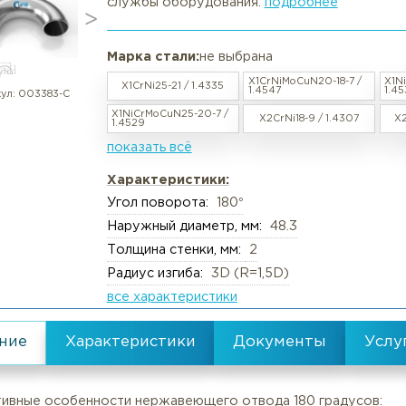
Отвод нержавеющий 180° DN 40
в наличии / под заказ
Вакансии
Резка труб, круга, лис
Отвод 180° тип В осуществляет
стабильную работу паропроводо
службы оборудования.
подробн
Реквизиты
Упаковка груза
Документы
Анализ металлов, ком
Марка стали:
не выбрана
Политика обработки персональны
Химический анализ
X1CrNiMoCuN20
X1CrNi25-21 / 1.4335
Пользовательское соглашение
Механические испыта
1.4547
артикул:
003383-С
X1NiCrMoCuN25-20-7 /
X2CrNi18-9 /
Согласие обработки персональны
Металлографические 
1.4529
показать всё
Политика Cookies
Испытания на коррози
Испытания на изгиб и 
Характеристики:
Угол поворота:
180°
Неразрушающий конт
Наружный диаметр, мм:
48.3
Термическая обработк
Толщина стенки, мм:
2
Механическая обрабо
Радиус изгиба:
3D (R=1,5D)
все характеристики