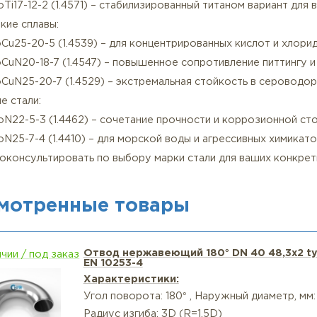
аковка – вакуумная антикоррозийная пленка
ериалы отводов из нержавеющей стали и их особенно
отавливается из высоколегированных нержавеющих ста
розионностойкие марки:
CrNi18-10 (1.4301) – базовая аустенитная сталь для ум
CrNiMo17-12-2 (1.4404) – улучшенная устойчивость к 
CrNiMoTi17-12-2 (1.4571) – стабилизированный титаном
хстойкие сплавы:
NiCrMoCu25-20-5 (1.4539) – для концентрированных ки
CrNiMoCuN20-18-7 (1.4547) – повышенное сопротивлен
NiCrMoCuN25-20-7 (1.4529) – экстремальная стойкость
ексные стали:
CrNiMoN22-5-3 (1.4462) – сочетание прочности и корр
CrNiMoN25-7-4 (1.4410) – для морской воды и агрессив
вы проконсультировать по выбору марки стали для ва