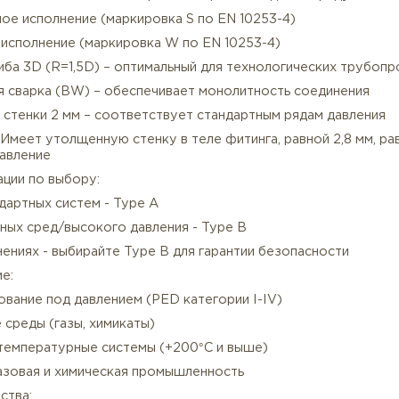
структивные особенности нержавеющего отвода 180 г
есшовное исполнение (маркировка S по EN 10253-4)
арное исполнение (маркировка W по EN 10253-4)
Описание
Характеристики
диус гиба 3D (R=1,5D) – оптимальный для технологиче
тыковая сварка (BW) – обеспечивает монолитность со
лщина стенки 2 мм – соответствует стандартным ряда
pe B - Имеет утолщенную стенку в теле фитинга, равно
окое давление
омендации по выбору:
я стандартных систем - Type A
я опасных сред/высокого давления - Type B
и сомнениях - выбирайте Type B для гарантии безопас
менение: