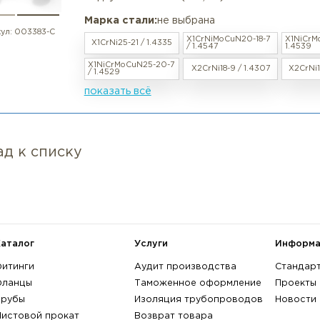
росмотренные товары
Отвод нержавеющий 180° DN 40
в наличии / под заказ
EN 10253-4
Характеристики:
Угол поворота: 180° , Наружный д
Радиус изгиба: 3D (R=1,5D)
Марка стали:
не выбрана
артикул:
003383-С
X1CrNiMoCuN20-
X1CrNi25-21 / 1.4335
/ 1.4547
X1NiCrMoCuN25-20-7
X2CrNi18-9 / 1.
/ 1.4529
показать всё