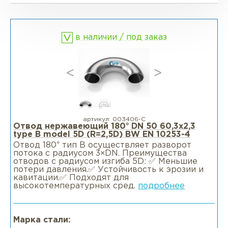
Фланцы глухие BL
Фланцы воротниковые WN
в наличии / под заказ
Фланцы раструбные SW
Фланцы свободные LJ
Фланцы воротниковые удлиненные
LWN
артикул:
003406-С
Отвод нержавеющий 180° DN 50 60,3x2,3
type B model 5D (R=2,5D) BW EN 10253-4
Фланцы воротниковые WN
Отвод 180° тип В осуществляет разворот
потока с радиусом 3×DN. Преимущества
отводов с радиусом изгиба 5D: ✅ Меньшие
потери давления.✅ Устойчивость к эрозии и
кавитации.✅ Подходят для
высокотемпературных сред.
подробнее
Марка стали: