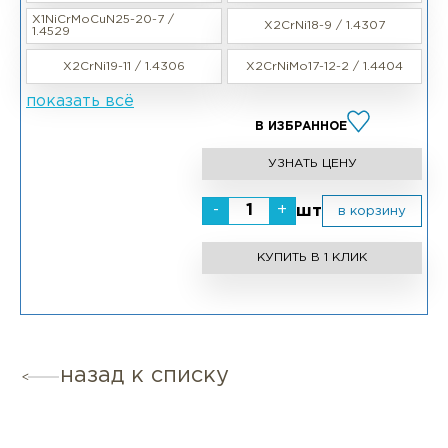
X1NiCrMoCuN25-20-7 /
X2CrNi18-9 / 1.4307
1.4529
X2CrNi19-11 / 1.4306
X2CrNiMo17-12-2 / 1.4404
показать всё
В ИЗБРАННОЕ
УЗНАТЬ ЦЕНУ
-
+
шт
в корзину
КУПИТЬ В 1 КЛИК
назад к списку