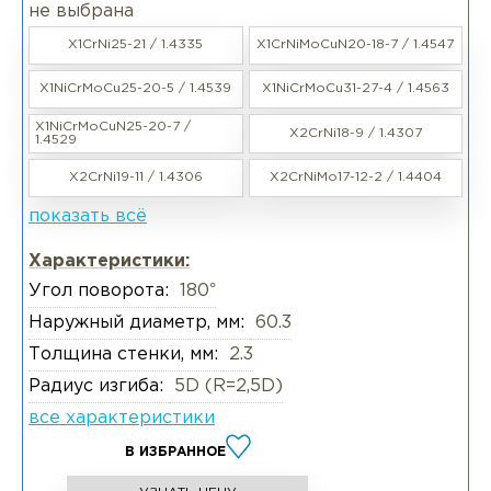
не выбрана
X1CrNi25-21 / 1.4335
X1CrNiMoCuN20-18-7 / 1.4547
X1NiCrMoCu25-20-5 / 1.4539
X1NiCrMoCu31-27-4 / 1.4563
X1NiCrMoCuN25-20-7 /
X2CrNi18-9 / 1.4307
1.4529
X2CrNi19-11 / 1.4306
X2CrNiMo17-12-2 / 1.4404
показать всё
Характеристики:
Угол поворота:
180°
Наружный диаметр, мм:
60.3
Толщина стенки, мм:
2.3
Радиус изгиба:
5D (R=2,5D)
все характеристики
В ИЗБРАННОЕ