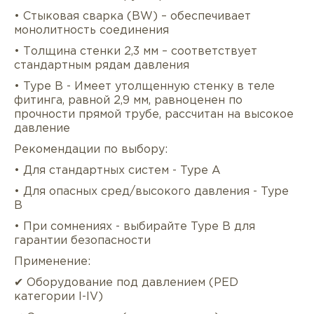
• Стыковая сварка (BW) – обеспечивает
монолитность соединения
• Толщина стенки 2,3 мм – соответствует
стандартным рядам давления
• Type B - Имеет утолщенную стенку в теле
фитинга, равной 2,9 мм, равноценен по
прочности прямой трубе, рассчитан на высокое
давление
Рекомендации по выбору:
Описание
Характеристики
Докуме
• Для стандартных систем - Type A
Услуги
Оплата/доставка
Отзывы/Воп
• Для опасных сред/высокого давления - Type
B
• При сомнениях - выбирайте Type B для
гарантии безопасности
Применение:
✔ Оборудование под давлением (PED
категории I-IV)