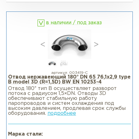
Фланцы глухие BL
Фланцы воротниковые WN
в наличии / под заказ
Фланцы раструбные SW
Фланцы свободные LJ
Фланцы воротниковые удлиненные
LWN
артикул:
003419-С
Отвод нержавеющий 180° DN 65 76,1x2,9 type
B model 3D (R=1,5D) BW EN 10253-4
Фланцы воротниковые WN
Отвод 180° тип В осуществляет разворот
потока с радиусом 1,5×DN. Отводы 3D
обеспечивают стабильную работу
паропроводов и систем охлаждения под
высоким давлением, продлевая срок службы
оборудования.
подробнее
Марка стали: