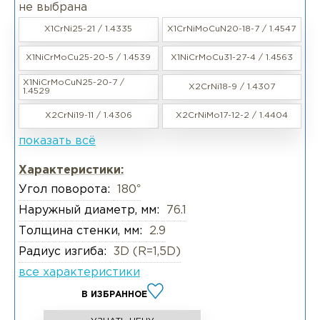
не выбрана
X1CrNi25-21 / 1.4335
X1CrNiMoCuN20-18-7 / 1.4547
X1NiCrMoCu25-20-5 / 1.4539
X1NiCrMoCu31-27-4 / 1.4563
X1NiCrMoCuN25-20-7 /
X2CrNi18-9 / 1.4307
1.4529
X2CrNi19-11 / 1.4306
X2CrNiMo17-12-2 / 1.4404
показать всё
Характеристики:
Угол поворота:
180°
Наружный диаметр, мм:
76.1
Толщина стенки, мм:
2.9
Радиус изгиба:
3D (R=1,5D)
все характеристики
В ИЗБРАННОЕ