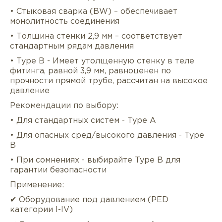
• Стыковая сварка (BW) – обеспечивает
монолитность соединения
• Толщина стенки 2,9 мм – соответствует
стандартным рядам давления
• Type B - Имеет утолщенную стенку в теле
фитинга, равной 3,9 мм, равноценен по
прочности прямой трубе, рассчитан на высокое
давление
Рекомендации по выбору:
Описание
Характеристики
Докуме
• Для стандартных систем - Type A
Услуги
Оплата/доставка
Отзывы/Воп
• Для опасных сред/высокого давления - Type
B
• При сомнениях - выбирайте Type B для
гарантии безопасности
Применение:
✔ Оборудование под давлением (PED
категории I-IV)