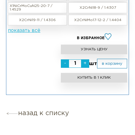
X1NiCrMoCuN25-20-7 /
X2CrNi18-9 / 1.4307
1.4529
X2CrNi19-11 / 1.4306
X2CrNiMo17-12-2 / 1.4404
показать всё
В ИЗБРАННОЕ
УЗНАТЬ ЦЕНУ
-
+
шт
в корзину
КУПИТЬ В 1 КЛИК
назад к списку