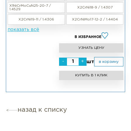
X1NiCrMoCuN25-20-7 /
X2CrNi18-9 / 1.4307
1.4529
X2CrNi19-11 / 1.4306
X2CrNiMo17-12-2 / 1.4404
показать всё
В ИЗБРАННОЕ
УЗНАТЬ ЦЕНУ
-
+
шт
в корзину
КУПИТЬ В 1 КЛИК
назад к списку