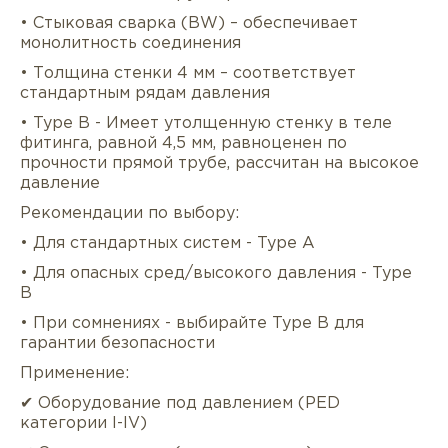
• Стыковая сварка (BW) – обеспечивает
монолитность соединения
• Толщина стенки 4 мм – соответствует
стандартным рядам давления
• Type B - Имеет утолщенную стенку в теле
фитинга, равной 4,5 мм, равноценен по
прочности прямой трубе, рассчитан на высокое
давление
Рекомендации по выбору:
Описание
Характеристики
Докуме
• Для стандартных систем - Type A
Услуги
Оплата/доставка
Отзывы/Воп
• Для опасных сред/высокого давления - Type
B
• При сомнениях - выбирайте Type B для
гарантии безопасности
Применение:
✔ Оборудование под давлением (PED
категории I-IV)