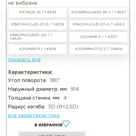
не выбрана
X1CrNi25-21 / 1.4335
X1CrNiMoCuN20-18-7 / 1.4547
X1NiCrMoCu25-20-5 / 1.4539
X1NiCrMoCu31-27-4 / 1.4563
X1NiCrMoCuN25-20-7 /
X2CrNi18-9 / 1.4307
1.4529
X2CrNi19-11 / 1.4306
X2CrNiMo17-12-2 / 1.4404
показать всё
Характеристики:
Угол поворота:
180°
Наружный диаметр, мм:
914
Толщина стенки, мм:
4
Радиус изгиба:
5D (R=2,5D)
все характеристики
В ИЗБРАННОЕ