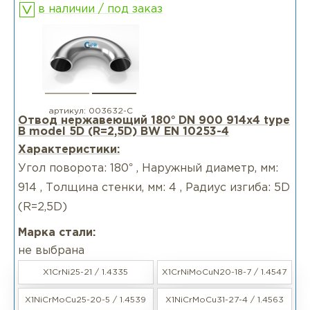
в наличии / под заказ
артикул:
003632-С
Отвод нержавеющий 180° DN 900 914x4 type
B model 5D (R=2,5D) BW EN 10253-4
Характеристики:
Угол поворота: 180° , Наружный диаметр, мм:
914 , Толщина стенки, мм: 4 , Радиус изгиба: 5D
(R=2,5D)
Марка стали:
не выбрана
X1CrNi25-21 / 1.4335
X1CrNiMoCuN20-18-7 / 1.4547
X1NiCrMoCu25-20-5 / 1.4539
X1NiCrMoCu31-27-4 / 1.4563