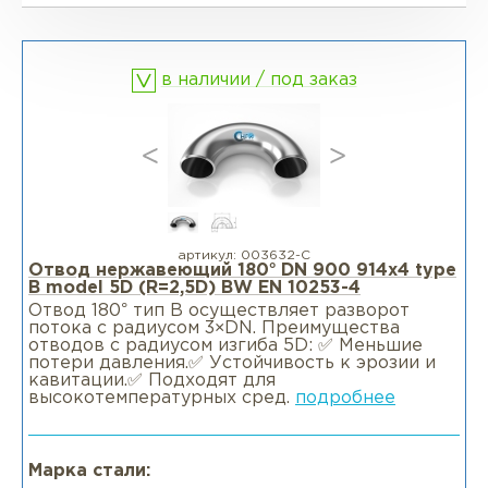
Фланцы глухие BL
Фланцы воротниковые WN
в наличии / под заказ
Фланцы раструбные SW
Фланцы свободные LJ
Фланцы воротниковые удлиненные
LWN
артикул:
003632-С
Отвод нержавеющий 180° DN 900 914x4 type
B model 5D (R=2,5D) BW EN 10253-4
Фланцы воротниковые WN
Отвод 180° тип В осуществляет разворот
потока с радиусом 3×DN. Преимущества
отводов с радиусом изгиба 5D: ✅ Меньшие
потери давления.✅ Устойчивость к эрозии и
кавитации.✅ Подходят для
высокотемпературных сред.
подробнее
Марка стали: