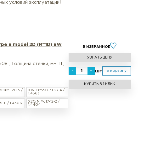
ния:
ших конкретных условий эксплуатации!
0 508x11 type B model 2D (R=1D) BW
В ИЗБР
УЗНАТ
аметр, мм: 508 , Толщина стенки, мм: 11 ,