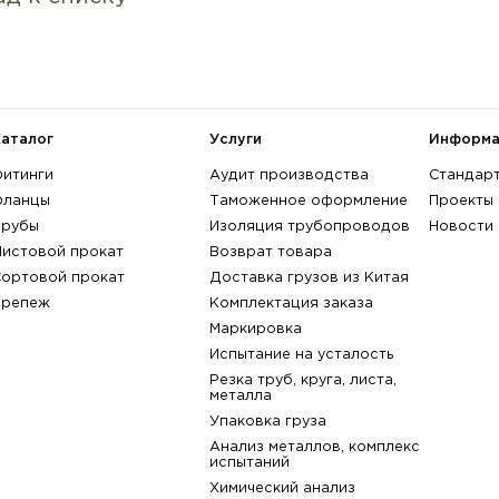
Радиус изгиба: 2D (R=1D)
Марка стали:
не выбрана
артикул:
003293-С
X1CrNiMoCuN20-
X1CrNi25-21 / 1.4335
/ 1.4547
X1NiCrMoCuN25-20-7
X2CrNi18-9 / 1.
/ 1.4529
показать всё
назад к списку
Каталог
Услуги
Фитинги
Аудит производства