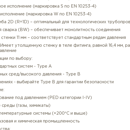
структивные особенности нержавеющего отвода
есшовное исполнение (маркировка S по EN 10253-4)
арное исполнение (маркировка W по EN 10253-4)
Описание
Характеристики
диус гиба 2D (R=1D) – оптимальный для технологичес
тыковая сварка (BW) – обеспечивает монолитность со
лщина стенки 11 мм – соответствует стандартным ряда
pe B - Имеет утолщенную стенку в теле фитинга, равно
окое давление
омендации по выбору:
я стандартных систем - Type A
я опасных сред/высокого давления - Type B
и сомнениях - выбирайте Type B для гарантии безопас
менение: