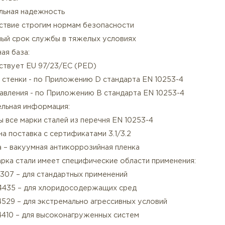
борудование под давлением (PED категории I-IV)
асные среды (газы, химикаты)
ысокотемпературные системы (+200°C и выше)
ефтегазовая и химическая промышленность
имущества:
аксимальная надежность
оответствие строгим нормам безопасности
лительный срок службы в тяжелых условиях
ативная база:
оответствует EU 97/23/EC (PED)
олщина стенки - по Приложению D стандарта EN 10253-
счет давления - по Приложению B стандарта EN 10253
олнительная информация:
ступны все марки сталей из перечня EN 10253-4
зможна поставка с сертификатами 3.1/3.2