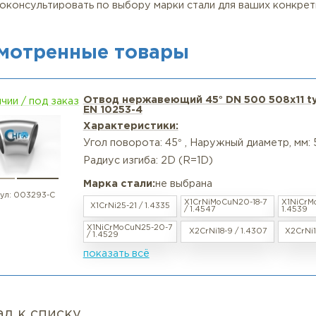
аковка – вакуумная антикоррозийная пленка
дая марка стали имеет специфические области примене
4301/1.4307 – для стандартных применений
4404/1.4435 – для хлоридосодержащих сред
4539/1.4529 – для экстремально агрессивных условий
4462/1.4410 – для высоконагруженных систем
вы проконсультировать по выбору марки стали для ва
росмотренные товары
Отвод нержавеющий 45° DN 50
в наличии / под заказ
EN 10253-4
Характеристики:
Угол поворота: 45° , Наружный ди