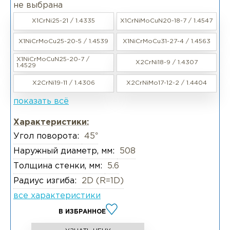
не выбрана
X1CrNi25-21 / 1.4335
X1CrNiMoCuN20-18-7 / 1.4547
X1NiCrMoCu25-20-5 / 1.4539
X1NiCrMoCu31-27-4 / 1.4563
X1NiCrMoCuN25-20-7 /
X2CrNi18-9 / 1.4307
1.4529
X2CrNi19-11 / 1.4306
X2CrNiMo17-12-2 / 1.4404
показать всё
Характеристики:
Угол поворота:
45°
Наружный диаметр, мм:
508
Толщина стенки, мм:
5.6
Радиус изгиба:
2D (R=1D)
все характеристики
В ИЗБРАННОЕ