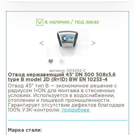
Фланцы глухие BL
Фланцы воротниковые WN
в наличии / под заказ
Фланцы раструбные SW
Фланцы свободные LJ
Фланцы воротниковые удлиненные
LWN
артикул:
003292-С
Отвод нержавеющий 45° DN 500 508x5,6
type B model 2D (R=1D) BW EN 10253-4
Фланцы воротниковые WN
Отвод 45° тип В — экономичное решение с
радиусом 1×DN для монтажа в стесненных
условиях. Используется в водоснабжении,
отоплении и пищевой промышленности.
Гарантирует отсутствие дефектов благодаря
100% УЗК-контролю.
подробнее
Марка стали: