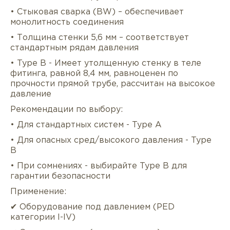
• Стыковая сварка (BW) – обеспечивает
монолитность соединения
• Толщина стенки 5,6 мм – соответствует
стандартным рядам давления
• Type B - Имеет утолщенную стенку в теле
фитинга, равной 8,4 мм, равноценен по
прочности прямой трубе, рассчитан на высокое
давление
Рекомендации по выбору:
Описание
Характеристики
Докуме
• Для стандартных систем - Type A
Услуги
Оплата/доставка
Отзывы/Воп
• Для опасных сред/высокого давления - Type
B
• При сомнениях - выбирайте Type B для
гарантии безопасности
Применение:
✔ Оборудование под давлением (PED
категории I-IV)