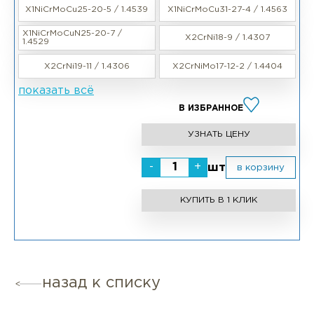
X1NiCrMoCu25-20-5 / 1.4539
X1NiCrMoCu31-27-4 / 1.4563
X1NiCrMoCuN25-20-7 /
X2CrNi18-9 / 1.4307
1.4529
X2CrNi19-11 / 1.4306
X2CrNiMo17-12-2 / 1.4404
показать всё
В ИЗБРАННОЕ
УЗНАТЬ ЦЕНУ
-
+
шт
в корзину
КУПИТЬ В 1 КЛИК
назад к списку