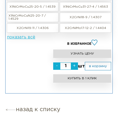
X1NiCrMoCu25-20-5 / 1.4539
X1NiCrMoCu31-27-4 / 1.4563
X1NiCrMoCuN25-20-7 /
X2CrNi18-9 / 1.4307
1.4529
X2CrNi19-11 / 1.4306
X2CrNiMo17-12-2 / 1.4404
показать всё
В ИЗБРАННОЕ
УЗНАТЬ ЦЕНУ
-
+
шт
в корзину
КУПИТЬ В 1 КЛИК
назад к списку