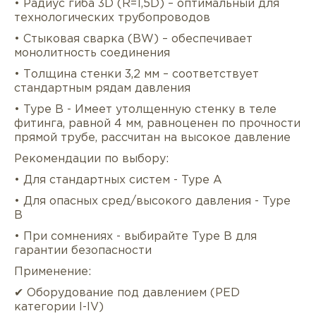
• Радиус гиба 3D (R=1,5D) – оптимальный для
технологических трубопроводов
• Стыковая сварка (BW) – обеспечивает
монолитность соединения
• Толщина стенки 3,2 мм – соответствует
стандартным рядам давления
• Type B - Имеет утолщенную стенку в теле
фитинга, равной 4 мм, равноценен по прочности
прямой трубе, рассчитан на высокое давление
Рекомендации по выбору:
• Для стандартных систем - Type A
Описание
Характеристики
Докуме
• Для опасных сред/высокого давления - Type
B
Услуги
Оплата/доставка
Отзывы/Воп
• При сомнениях - выбирайте Type B для
гарантии безопасности
Применение:
✔ Оборудование под давлением (PED
категории I-IV)