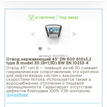
Фланцы глухие BL
Фланцы воротниковые WN
в наличии / под заказ
Фланцы раструбные SW
Фланцы свободные LJ
Фланцы воротниковые удлиненные
LWN
артикул:
003306-С
Отвод нержавеющий 45° DN 600 610x3,2
type B model 3D (R=1,5D) BW EN 10253-4
Фланцы воротниковые WN
Отвод 45° тип В — плавный изгиб 3D снижает
гидравлическое сопротивление, что критично
для нефтегазовых систем с высокими
скоростями потока. Используется также в
водоснабжении, отоплении и пищевой
промышленности. Гарантирует отсутствие
дефектов благодаря 100% УЗК-контролю.
подробнее