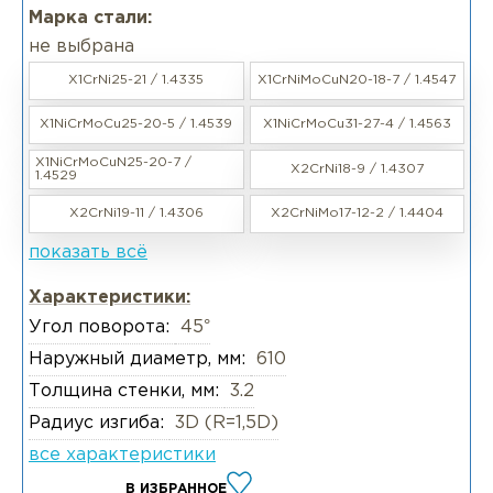
Марка стали:
не выбрана
X1CrNi25-21 / 1.4335
X1CrNiMoCuN20-18-7 / 1.4547
X1NiCrMoCu25-20-5 / 1.4539
X1NiCrMoCu31-27-4 / 1.4563
X1NiCrMoCuN25-20-7 /
X2CrNi18-9 / 1.4307
1.4529
X2CrNi19-11 / 1.4306
X2CrNiMo17-12-2 / 1.4404
показать всё
Характеристики:
Угол поворота:
45°
Наружный диаметр, мм:
610
Толщина стенки, мм:
3.2
Радиус изгиба:
3D (R=1,5D)
все характеристики
В ИЗБРАННОЕ