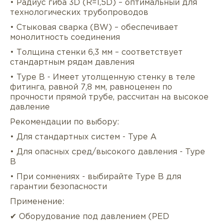
• Радиус гиба 3D (R=1,5D) – оптимальный для
технологических трубопроводов
• Стыковая сварка (BW) – обеспечивает
монолитность соединения
• Толщина стенки 6,3 мм – соответствует
стандартным рядам давления
• Type B - Имеет утолщенную стенку в теле
фитинга, равной 7,8 мм, равноценен по
прочности прямой трубе, рассчитан на высокое
давление
Рекомендации по выбору:
Описание
Характеристики
Докуме
• Для стандартных систем - Type A
• Для опасных сред/высокого давления - Type
Услуги
Оплата/доставка
Отзывы/Воп
B
• При сомнениях - выбирайте Type B для
гарантии безопасности
Применение:
✔ Оборудование под давлением (PED