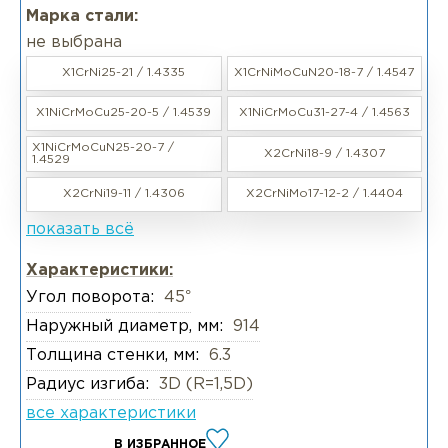
Марка стали:
не выбрана
X1CrNi25-21 / 1.4335
X1CrNiMoCuN20-18-7 / 1.4547
X1NiCrMoCu25-20-5 / 1.4539
X1NiCrMoCu31-27-4 / 1.4563
X1NiCrMoCuN25-20-7 /
X2CrNi18-9 / 1.4307
1.4529
X2CrNi19-11 / 1.4306
X2CrNiMo17-12-2 / 1.4404
показать всё
Характеристики:
Угол поворота:
45°
Наружный диаметр, мм:
914
Толщина стенки, мм:
6.3
Радиус изгиба:
3D (R=1,5D)
все характеристики
В ИЗБРАННОЕ