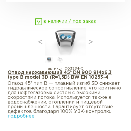
Фланцы глухие BL
Фланцы воротниковые WN
в наличии / под заказ
Фланцы раструбные SW
Фланцы свободные LJ
Фланцы воротниковые удлиненные
LWN
артикул:
003334-С
Отвод нержавеющий 45° DN 900 914x6,3
type B model 3D (R=1,5D) BW EN 10253-4
Фланцы воротниковые WN
Отвод 45° тип В — плавный изгиб 3D снижает
гидравлическое сопротивление, что критично
для нефтегазовых систем с высокими
скоростями потока. Используется также в
водоснабжении, отоплении и пищевой
промышленности. Гарантирует отсутствие
дефектов благодаря 100% УЗК-контролю.
подробнее