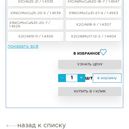
X1CrNi25-21 / 1.4335
X1CrNiMoCuN20-18-7 / 1.4547
X1NiCrMoCu25-20-5 / 1.4539
X1NiCrMoCu31-27-4 / 1.4563
X1NiCrMoCuN25-20-7 /
X2CrNi18-9 / 1.4307
1.4529
X2CrNi19-11 / 1.4306
X2CrNiMo17-12-2 / 1.4404
показать всё
В ИЗБРАННОЕ
УЗНАТЬ ЦЕНУ
-
+
шт
в корзину
КУПИТЬ В 1 КЛИК
назад к списку