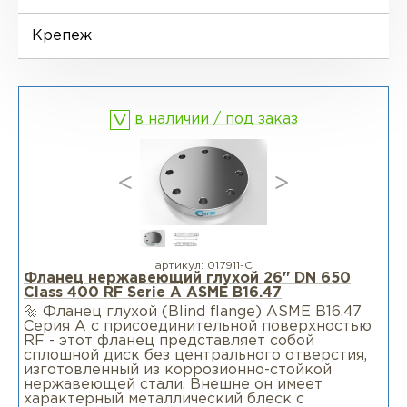
Фланцы воротниковые удлиненные
LWN
Ниппели
Отводы EN 10253-4
Переходы DIN 2616-1
Крепеж
Фланцы воротниковые WN
Втулки
Отводы MSS SP-75
Переходы DIN 2616-2
в наличии / под заказ
Днище
артикул:
017911-С
Фланец нержавеющий глухой 26" DN 650
Class 400 RF Serie А ASME B16.47
🔩 Фланец глухой (Blind flange) ASME B16.47
Серия A c присоединительной поверхностью
RF - этот фланец представляет собой
сплошной диск без центрального отверстия,
изготовленный из коррозионно-стойкой
нержавеющей стали. Внешне он имеет
характерный металлический блеск с