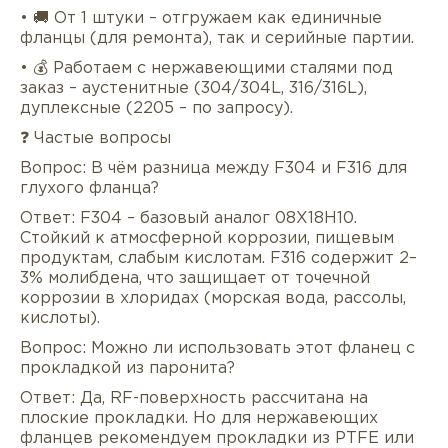
• 🚚 От 1 штуки – отгружаем как единичные
фланцы (для ремонта), так и серийные партии.
• 💰 Работаем с нержавеющими сталями под
заказ – аустенитные (304/304L, 316/316L),
дуплексные (2205 – по запросу).
❓ Частые вопросы
Вопрос: В чём разница между F304 и F316 для
глухого фланца?
Ответ: F304 – базовый аналог 08Х18Н10.
Стойкий к атмосферной коррозии, пищевым
продуктам, слабым кислотам. F316 содержит 2–
3% молибдена, что защищает от точечной
коррозии в хлоридах (морская вода, рассолы,
кислоты).
Вопрос: Можно ли использовать этот фланец с
прокладкой из паронита?
Ответ: Да, RF-поверхность рассчитана на
плоские прокладки. Но для нержавеющих
фланцев рекомендуем прокладки из PTFE или