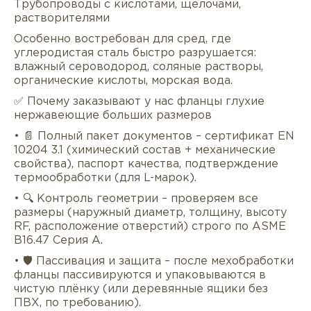
Трубопроводы с кислотами, щелочами,
растворителями
Особенно востребован для сред, где
углеродистая сталь быстро разрушается:
влажный сероводород, соляные растворы,
органические кислоты, морская вода.
✅ Почему заказывают у нас фланцы глухие
нержавеющие больших размеров
• 📄 Полный пакет документов – сертификат EN
10204 3.1 (химический состав + механические
свойства), паспорт качества, подтверждение
термообработки (для L-марок).
• 🔍 Контроль геометрии – проверяем все
размеры (наружный диаметр, толщину, высоту
RF, расположение отверстий) строго по ASME
B16.47 Серия A.
• 🛡 Пассивация и защита – после мехобработки
фланцы пассивируются и упаковываются в
чистую плёнку (или деревянные ящики без
ПВХ, по требованию).