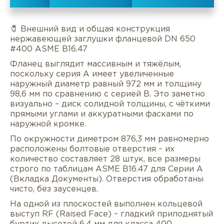
🧷 Внешний вид и общая конструкция
нержавеющей заглушки фланцевой DN 650
#400 ASME B16.47
Фланец выглядит массивным и тяжёлым,
поскольку серия A имеет увеличенные
наружный диаметр равный 972 мм и толщину
98,6 мм по сравнению с серией B. Это заметно
визуально – диск солидной толщины, с чёткими
прямыми углами и аккуратными фасками по
наружной кромке.
По окружности диметром 876,3 мм равномерно
расположены болтовые отверстия – их
количество составляет 28 штук, все размеры
Описание
Характеристики
Докуме
строго по таблицам ASME B16.47 для Серии A
(Вкладка Документы). Отверстия обработаны
чисто, без заусенцев.
Услуги
Оплата/доставка
Отзывы/Воп
На одной из плоскостей выполнен кольцевой
выступ RF (Raised Face) – гладкий приподнятый