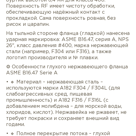
буртик высотой 6,4 мм для класса 400.
Поверхность RF имеет чистоту обработки,
обеспечивающую надёжный контакт с
прокладкой. Сама поверхность ровная, без
рисок и царапин.
На тыльной стороне фланца (гладкой) нанесена
ударная маркировка: ASME B16.47, серия A, NPS
26", класс давления #400, марка нержавеющей
стали (например, F304 или F316), а также
логотип производителя и № плавки.
⚙️ Особенности глухого нержавеющего фланца
ASME B16.47 Serie A
• 🔹 Материал – нержавеющая сталь –
используются марки A182 F304 / F304L (для
слабоагрессивных сред, пищевая
промышленность) и A182 F316 / F316L (с
добавлением молибдена – для морской воды,
хлоридов, кислот). Нержавейка не ржавеет, не
требует покраски и сохраняет внешний вид
годами.
• 🔹 Полное перекрытие потока – глухой