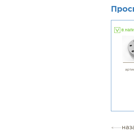
Отве
хлор
3) В
Отве
(диэ
4) В
Отве
мате
П