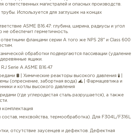
зуются марки A182 F304/F304L (универсальная) и A182
 ржавеет, не требует покраски и выдерживает воздейс
от.
гается обжатием металлического уплотнительного коль
ух фланцев. Полное отсутствие органических прокладо
ед.
 и наружный диаметр делают этот фланец устойчивым 
мендуется для ответственных магистралей и опасных п
вает сечение трубы. Используется для заглушек на кон
и участков.
ется на соответствие ASME B16.47: глубина, ширина, р
иначе кольцо не обеспечит герметичность.
им только с ответными фланцами серии A того же NPS 
ю RF несовместим.
али после механической обработки подвергаются пасси
ли в чистые деревянные ящики.
0 Class 600 RJ Serie А ASME B16.47
ионными средами 🛢 | Химические реакторы высокого д
рские системы (опреснение, забортная вода) 🌊 | Фар