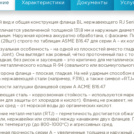
Серия:
А
все характеристики
Внешний вид и общая конструкция фланца BL нержавеющ
я A отличается увеличенной толщиной 131,8 мм и нар
овательным. Наружная кромка аккуратно обработана, 
рстия (28шт) строго по таблицам ASME B16.47 для сер
ная визуальная особенность – на одной из плоскостей
Описание
Характеристики
g Type Joint). Она выглядит как ровный, чётко проточ
вки гладкая, без рисок и заусенцев – это критично дл
новки металлического кольца R-94 (овального или вос
ная сторона фланца – плоская, гладкая. На ней ударным
 марка нержавеющей стали (например, F316), а также 
Особенности заглушки фланцевой серии А АСМЕ В16.47