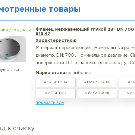
т: F304L – базовая нержавейка (аналог 03Х18Н11). F3
идами (морская вода, рассолы, многие кислоты). Для 
опрос: А что если ответный фланец – из углеродистой 
т: Это допустимо, но нужно учитывать гальваническую
лектрические прокладки) проблем нет. Во влажных аг
опрос: Поставляете ли вы кольца RTJ из нержавейки в
т: Да, мы можем укомплектовать фланец кольцом из мя
риалов (никелевые сплавы). Уточняйте при заказе.
росмотренные товары
Фланец нержавеющий глухой 28
в наличии / под заказ
B16.47
Характеристики:
Материал: нержавеющий , Номина