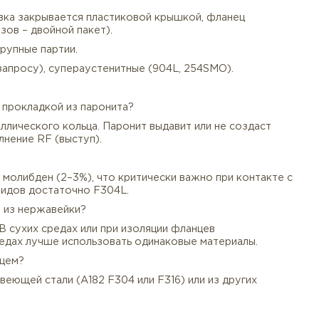
| Теплообменники и котлы высокого давления
я сред с хлоридами (где углеродистая сталь разрушает
термостойкости.
ерия A RTJ и комплектация
 (химический состав, мехсвойства, термообработка). 
стоту обработки, отсутствие заусенцев и дефектов. Д
руются, канавка закрывается пластиковой крышкой, фл
ческих заказов – двойной пакет).
нта), так и крупные партии.
кс 2205 (по запросу), супераустенитные (904L, 254SMO
чной плоской прокладкой из паронита?
ько для металлического кольца. Паронит выдавит или н
ирайте исполнение RF (выступ).
анца?