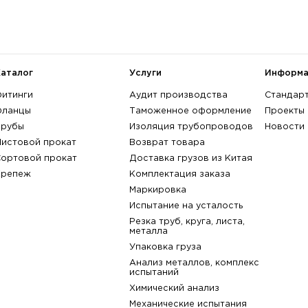
диаметр, DN: 700 , Номинальное 
поверхности: RJ - с пазом под пр
артикул:
017954-С
Марка стали:
не выбрана
A182 Gr. F304
A182 Gr. F30
A182 Gr. F317
A182 Gr. F30
показать всё
назад к списку
Каталог
Услуги