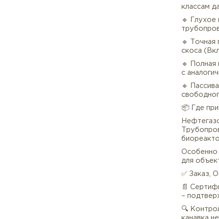
🔹 Н
моли
агре
🔹 У
мягк
для 
🔹 
клас
🔹 Г
труб
🔹 Т
скос
🔹 П
с ан
🔹 П
своб
📦 Г
Нефт
Труб