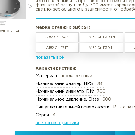
Фланец нержавеющий глухой 28
в наличии / под заказ
Вакансии
Резка труб, круга, лис
🔩 Фланец глухой (Blind) ASME B
прокладку, представляет собой 
изготовленный из коррозионно-
Реквизиты
Упаковка груза
фланцевой заглушки Ду 700 име
светло-зеркального в зависимос
Документы
Анализ металлов, ком
Политика обработки персональны
Химический анализ
Марка стали:
не выбрана
Пользовательское соглашение
Механические испыта
артикул:
017954-С
A182 Gr. F304
A182 Gr. F
Согласие обработки персональны
Металлографические 
A182 Gr. F317
A182 Gr. F
Политика Cookies
Испытания на коррози
показать всё
Испытания на изгиб и 
Характеристики:
Неразрушающий конт
Материал:
нержавеющий
Термическая обработк
Номинальный размер, NPS:
28"
Механическая обрабо
Номинальный диаметр, DN:
700
Номинальное давление, Class:
6
Тип уплотнительной поверхности