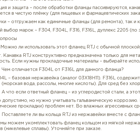
реакторы 💊 | Системы с водородом и сероводородом 
енно востребован для классов давления 600 и 900, дл
 объектов, требующих максимальной герметичности и 
каз, ОТК фланцев глухих из нержавейки ASME B16.47 С
ертификация – предоставляем сертификат EN 10204 3.1
одтверждение низкого содержания углерода.
онтроль канавки RTJ – проверяем профиль канавки, чи
вка негерметична – мы это исключаем.
ассивация и защита – после обработки фланцы пассиви
овывается в чистую плёнку (для пищевых и фармацевти
т 1 штуки – отгружаем как единичные фланцы (для ремо
ирокий выбор марок – F304, F304L, F316, F316L, дупле
астые вопросы
опрос: Можно ли использовать этот фланец RTJ с обы
т: Нет. Канавка RTJ конструктивно предназначена тол
етичность. Если нужны прокладочные материалы – выб
опрос: Чем отличается F304L от F316L для данного фл