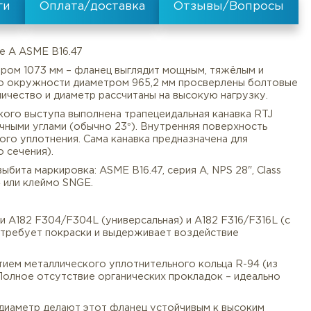
его RJ Serie A ASME B16.47
ужным диаметром 1073 мм – фланец выглядит мощным, 
с фасками. По окружности диаметром 965,2 мм просв
ии A – их количество и диаметр рассчитаны на высокую
 вместо гладкого выступа выполнена трапецеидальная 
Документы
Услуги
Оплата/
енный паз с точными углами (обычно 23°). Внутренняя п
я металлического уплотнения. Сама канавка предназначе
ьмиугольного сечения).
 способом выбита маркировка: ASME B16.47, серия A, N
символ «RTJ» или клеймо SNGE.