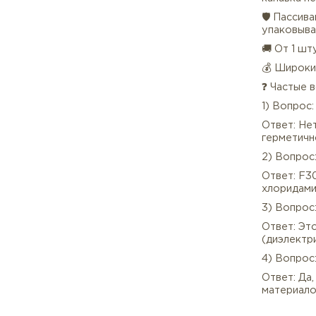
био
Особ
для
✅ За
📄 С
– п
🔍 К
кана
🛡 П
упак
🚚 О
💰 Ш
❓ Ч
1) В
Отве
герм
2) В