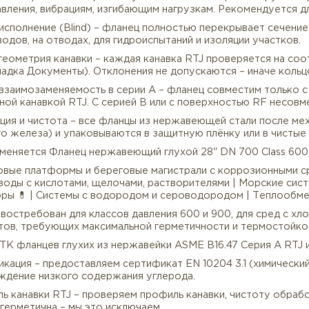
ержавеющая сталь – коррозионная стойкость – исполь
бденом для защиты от хлоридов и кислот). Фланец не
ссивных сред – от морской воды до органических кисл
плотнение металл-металл (RTJ) – герметичность дости
ой стали, нержавейки или сплава) между канавками дв
высоких температур (до 800–1000°C) и агрессивных ср
Повышенная прочность серии A – увеличенные толщина
сам давления, вибрациям, изгибающим нагрузкам. Реко
лухое исполнение (Blind) – фланец полностью перекры
опроводов, на отводах, для гидроиспытаний и изоляци
очная геометрия канавки – каждая канавка RTJ проверя
а (Вкладка Документы). Отклонения не допускаются – 
олная взаимозаменяемость в серии A – фланец совмест
алогичной канавкой RTJ. С серией B или с поверхность
ассивация и чистота – все фланцы из нержавеющей ст
одного железа) и упаковываются в защитную плёнку и
де применяется Фланец нержавеющий глухой 28" DN 70
егазовые платформы и береговые магистрали с корроз
опроводы с кислотами, щелочами, растворителями | Мо