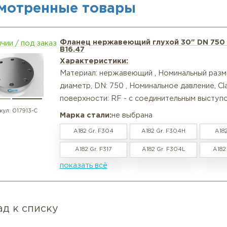
ос: Можно ли использовать этот фланец с прокладкой
ет: Да, RF-поверхность рассчитана на плоские прокла
ально-навитые с графитом (чтобы избежать гальванич
ос: Поставляете ли вы дуплекс (F51 / 2205)?
т: Да, под заказ. Свяжитесь с нами для расчёта срока и
и требуется фланец из нержавеющей стали с поверхнос
азе. Мы также можем предложить фланцы с антикорроз
апросу.
росмотренные товары
Фланец нержавеющий глухой 30
в наличии / под заказ
B16.47
Характеристики:
Материал: нержавеющий , Номина
диаметр, DN: 750 , Номинальное д