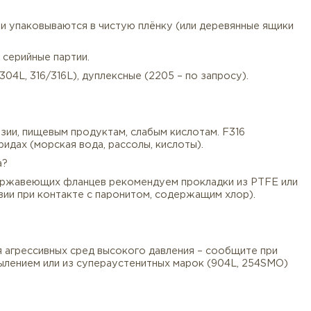
готовки и обессоливания | Трубопроводы с кислотами
быстро разрушается: влажный сероводород, соляные р
больших размеров
химический состав + механические свойства), паспорт к
ный диаметр, толщину, высоту RF, расположение отвер
ссивируются и упаковываются в чистую плёнку (или де
онта), так и серийные партии.
тные (304/304L, 316/316L), дуплексные (2205 – по зап
нца?
ерной коррозии, пищевым продуктам, слабым кислотам
озии в хлоридах (морская вода, рассолы, кислоты).