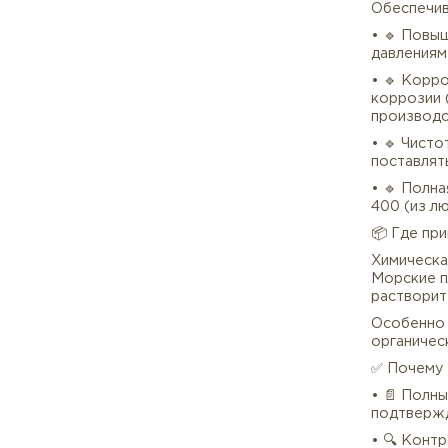
• 🔹
пром
ржав
• 🔹
труб
• 🔹
Обе
• 
давл
• 
кор
про
• 🔹
пост
• 🔹
400 
📦 Г
Хими