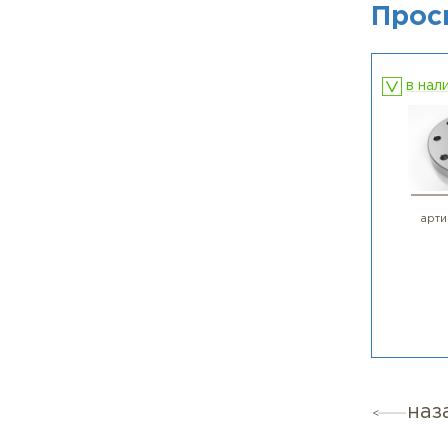
Вопр
Отв
спир
Вопр
Отве
Есл
зак
по з
П