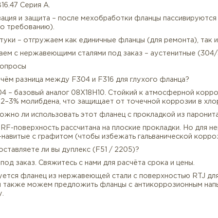
ские платформы и судостроение 🌊 | Системы водопод
творителями
бенно востребован для сред, где углеродистая сталь 
нические кислоты, морская вода.
очему заказывают у нас фланцы глухие нержавеющие 
 Полный пакет документов – сертификат EN 10204 3.1 (
тверждение термообработки (для L-марок).
 Контроль геометрии – проверяем все размеры (наруж
SME B16.47 Серия A.
 Пассивация и защита – после мехобработки фланцы па
ПВХ, по требованию).
 От 1 штуки – отгружаем как единичные фланцы (для рем
 Работаем с нержавеющими сталями под заказ – аустени
астые вопросы
ос: В чём разница между F304 и F316 для глухого фла
т: F304 – базовый аналог 08Х18Н10. Стойкий к атмосф
ржит 2–3% молибдена, что защищает от точечной корр