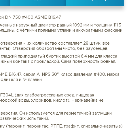
шки фланцевой DN 750 #400 ASME B16.47
имеет увеличенные наружный диаметр равный 1092 мм и
к солидной толщины, с чёткими прямыми углами и акку
болтовые отверстия – их количество составляет 28 
Документы
Услуги
Оплата/
адка Документы). Отверстия обработаны чисто, без за
sed Face) – гладкий приподнятый буртик высотой 6,4 
вающую надёжный контакт с прокладкой. Сама поверхн
кировка: ASME B16.47, серия A, NPS 30", класс давлен
готип производителя и № плавки.
7 Serie A