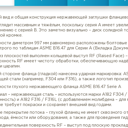
Серия:
А
все характеристики
Внешний вид и общая конструкция нержавеющей заглу
ец выглядит массивным и тяжёлым, поскольку серия A 
о сравнению с серией B. Это заметно визуально – дис
наружной кромке.
окружности диметром 997 мм равномерно расположены 
Описание
Характеристики
еры строго по таблицам ASME B16.47 для Серии A (Вкл
дной из плоскостей выполнен кольцевой выступ RF (Rai
. Поверхность RF имеет чистоту обработки, обеспечи
рисок и царапин.
ыльной стороне фланца (гладкой) нанесена ударная мар
авеющей стали (например, F304 или F316), а также ло
Особенности глухого нержавеющего фланца ASME B16.4