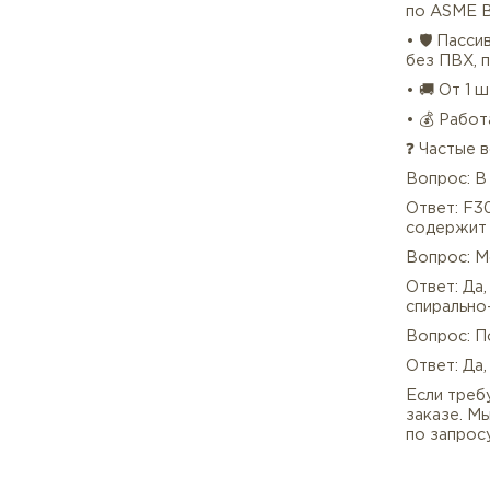
Мор
рас
Осо
орга
✅ П
• 📄
под
• 🔍
по A
• 🛡
без 
• 🚚
• 💰
❓ Ч
Вопр
Отве
соде