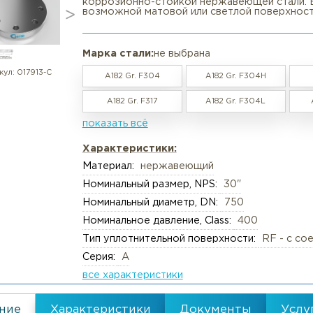
Фланец нержавеющий глухой 30
в наличии / под заказ
Вакансии
Резка труб, круга, лис
🔩 Фланец глухой (Blind flange)
фланец представляет собой спло
коррозионно-стойкой нержавеющ
Реквизиты
Упаковка груза
возможной матовой или светлой
Документы
Анализ металлов, ком
Политика обработки персональны
Химический анализ
Марка стали:
не выбрана
Пользовательское соглашение
Механические испыта
артикул:
017913-С
A182 Gr. F304
A182 Gr. F
Согласие обработки персональны
Металлографические 
A182 Gr. F317
A182 Gr. F
Политика Cookies
Испытания на коррози
показать всё
Испытания на изгиб и 
Характеристики:
Неразрушающий конт
Материал:
нержавеющий
Термическая обработк
Номинальный размер, NPS:
30"
Номинальный диаметр, DN:
750
Механическая обрабо
Номинальное давление, Class:
4
Тип уплотнительной поверхности