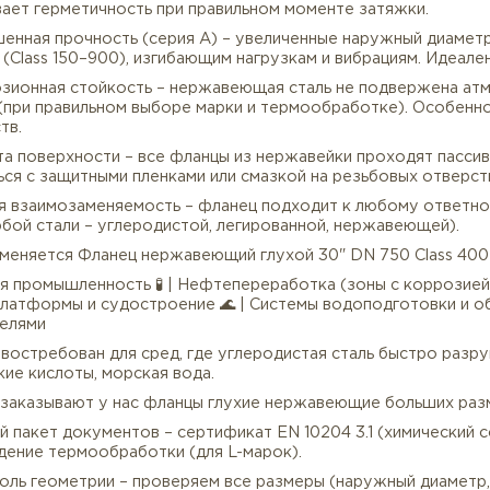
 Материал – нержавеющая сталь – используются марки 
ышленность) и A182 F316 / F316L (с добавлением моли
еет, не требует покраски и сохраняет внешний вид го
 Полное перекрытие потока – глухой фланец не имеет 
опровода, ёмкости или оборудования, а также для про
 Присоединительная поверхность RF – выступ под плоск
спечивает герметичность при правильном моменте зат
 Повышенная прочность (серия A) – увеличенные нару
ениям (Class 150–900), изгибающим нагрузкам и вибрац
 Коррозионная стойкость – нержавеющая сталь не по
розии (при правильном выборе марки и термообработке
изводств.
 Чистота поверхности – все фланцы из нержавейки пр
авляться с защитными пленками или смазкой на резьбо
 Полная взаимозаменяемость – фланец подходит к люб
(из любой стали – углеродистой, легированной, нержа
де применяется Фланец нержавеющий глухой 30" DN 75
ческая промышленность 🧪 | Нефтепереработка (зоны с