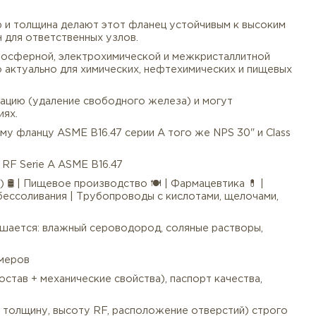
A182 F304 / F304L (для слабоагрессивных сред, пищев
бдена – для морской воды, хлоридов, кислот). Нержаве
дами.
сквозного отверстия. Он используется для герметично
ведения гидравлических испытаний.
ую прокладку (паронит, паронитас, PTFE, графит, спир
яжки.
жный диаметр и толщина делают этот фланец устойчив
иям. Идеален для ответственных узлов.
двержена атмосферной, электрохимической и межкрис
). Особенно актуально для химических, нефтехимичес
оходят пассивацию (удаление свободного железа) и мо
вых отверстиях.
ому ответному фланцу ASME B16.47 серии A того же NP
веющей).
0 Class 400 RF Serie А ASME B16.47
 коррозией) 🛢 | Пищевое производство 🍽 | Фармацевт