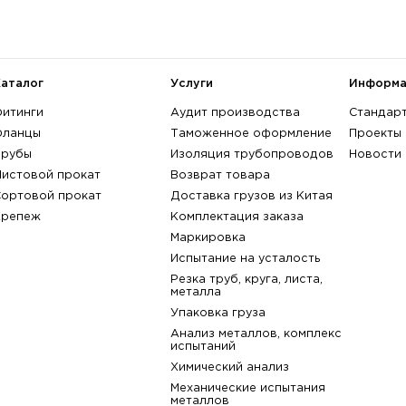
поверхности: RF - с соединитель
артикул:
017913-С
Марка стали:
не выбрана
A182 Gr. F304
A182 Gr. F30
A182 Gr. F317
A182 Gr. F30
показать всё
назад к списку
Каталог
Услуги
Фитинги
Аудит производства