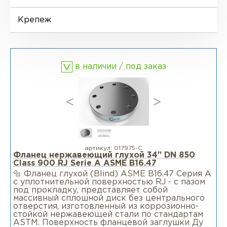
Фланцы воротниковые удлиненные
LWN
Ниппели
Отводы EN 10253-4
Переходы DIN 2616-1
Крепеж
Фланцы воротниковые WN
Втулки
Отводы MSS SP-75
Переходы DIN 2616-2
в наличии / под заказ
Днище
артикул:
017975-С
Фланец нержавеющий глухой 34" DN 850
Class 900 RJ Serie А ASME B16.47
🔩 Фланец глухой (Blind) ASME B16.47 Серия A
с уплотнительной поверхностью RJ - с пазом
под прокладку, представляет собой
массивный сплошной диск без центрального
отверстия, изготовленный из коррозионно-
стойкой нержавеющей стали по стандартам
ASTM. Поверхность фланцевой заглушки Ду