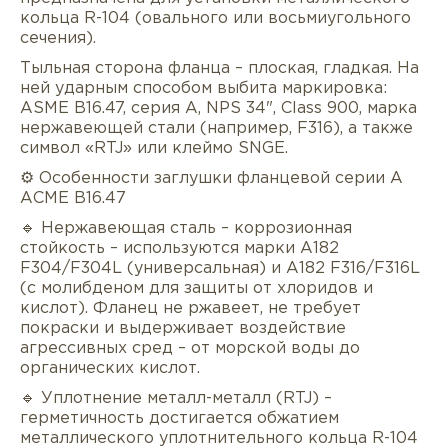
кольца R-104 (овального или восьмиугольного
сечения).
Тыльная сторона фланца – плоская, гладкая. На
ней ударным способом выбита маркировка:
ASME B16.47, серия A, NPS 34", Class 900, марка
нержавеющей стали (например, F316), а также
символ «RTJ» или клеймо SNGE.
⚙️ Особенности заглушки фланцевой серии А
АСМЕ В16.47
🔹 Нержавеющая сталь – коррозионная
стойкость – используются марки A182
F304/F304L (универсальная) и A182 F316/F316L
(с молибденом для защиты от хлоридов и
кислот). Фланец не ржавеет, не требует
покраски и выдерживает воздействие
агрессивных сред – от морской воды до
органических кислот.
🔹 Уплотнение металл-металл (RTJ) –
герметичность достигается обжатием
металлического уплотнительного кольца R-104