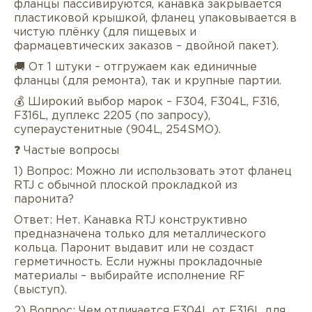
фланцы пассивируются, канавка закрывается
пластиковой крышкой, фланец упаковывается в
чистую плёнку (для пищевых и
фармацевтических заказов – двойной пакет).
🚚 От 1 штуки – отгружаем как единичные
фланцы (для ремонта), так и крупные партии.
💰 Широкий выбор марок – F304, F304L, F316,
F316L, дуплекс 2205 (по запросу),
супераустенитные (904L, 254SMO).
❓ Частые вопросы
1) Вопрос: Можно ли использовать этот фланец
RTJ с обычной плоской прокладкой из
паронита?
Ответ: Нет. Канавка RTJ конструктивно
предназначена только для металлического
кольца. Паронит выдавит или не создаст
герметичность. Если нужны прокладочные
материалы – выбирайте исполнение RF
(выступ).
2) Вопрос: Чем отличается F304L от F316L для