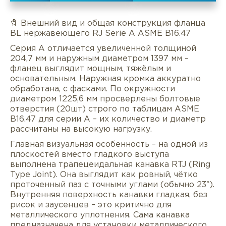
🧷 Внешний вид и общая конструкция фланца
BL нержавеющего RJ Serie A ASME B16.47
Серия A отличается увеличенной толщиной
204,7 мм и наружным диаметром 1397 мм –
фланец выглядит мощным, тяжёлым и
основательным. Наружная кромка аккуратно
обработана, с фасками. По окружности
диаметром 1225,6 мм просверлены болтовые
отверстия (20шт) строго по таблицам ASME
B16.47 для серии A – их количество и диаметр
рассчитаны на высокую нагрузку.
Главная визуальная особенность – на одной из
плоскостей вместо гладкого выступа
Описание
Характеристики
Докуме
выполнена трапецеидальная канавка RTJ (Ring
Type Joint). Она выглядит как ровный, чётко
проточенный паз с точными углами (обычно 23°).
Услуги
Оплата/доставка
Отзывы/Воп
Внутренняя поверхность канавки гладкая, без
рисок и заусенцев – это критично для
металлического уплотнения. Сама канавка
предназначена для установки металлического