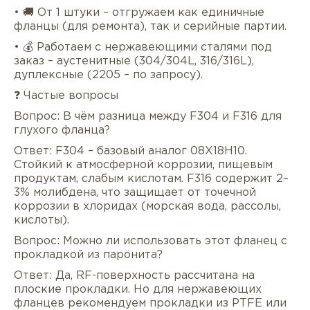
• 🚚 От 1 штуки – отгружаем как единичные
фланцы (для ремонта), так и серийные партии.
• 💰 Работаем с нержавеющими сталями под
заказ – аустенитные (304/304L, 316/316L),
дуплексные (2205 – по запросу).
❓ Частые вопросы
Вопрос: В чём разница между F304 и F316 для
глухого фланца?
Ответ: F304 – базовый аналог 08Х18Н10.
Стойкий к атмосферной коррозии, пищевым
продуктам, слабым кислотам. F316 содержит 2–
3% молибдена, что защищает от точечной
коррозии в хлоридах (морская вода, рассолы,
кислоты).
Вопрос: Можно ли использовать этот фланец с
прокладкой из паронита?
Ответ: Да, RF-поверхность рассчитана на
плоские прокладки. Но для нержавеющих
фланцев рекомендуем прокладки из PTFE или