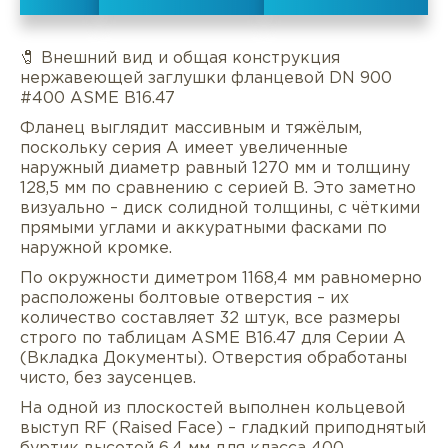
🧷 Внешний вид и общая конструкция
нержавеющей заглушки фланцевой DN 900
#400 ASME B16.47
Фланец выглядит массивным и тяжёлым,
поскольку серия A имеет увеличенные
наружный диаметр равный 1270 мм и толщину
128,5 мм по сравнению с серией B. Это заметно
визуально – диск солидной толщины, с чёткими
прямыми углами и аккуратными фасками по
наружной кромке.
По окружности диметром 1168,4 мм равномерно
расположены болтовые отверстия – их
количество составляет 32 штук, все размеры
Описание
Характеристики
Докуме
строго по таблицам ASME B16.47 для Серии A
(Вкладка Документы). Отверстия обработаны
чисто, без заусенцев.
Услуги
Оплата/доставка
Отзывы/Воп
На одной из плоскостей выполнен кольцевой
выступ RF (Raised Face) – гладкий приподнятый