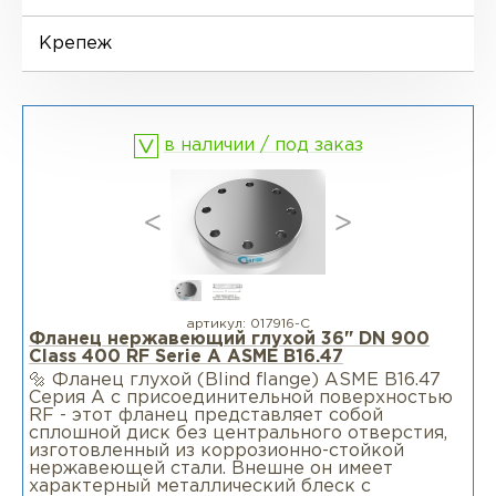
Фланцы воротниковые удлиненные
LWN
Ниппели
Отводы EN 10253-4
Переходы DIN 2616-1
Крепеж
Фланцы воротниковые WN
Втулки
Отводы MSS SP-75
Переходы DIN 2616-2
в наличии / под заказ
Днище
артикул:
017916-С
Фланец нержавеющий глухой 36" DN 900
Class 400 RF Serie А ASME B16.47
🔩 Фланец глухой (Blind flange) ASME B16.47
Серия A c присоединительной поверхностью
RF - этот фланец представляет собой
сплошной диск без центрального отверстия,
изготовленный из коррозионно-стойкой
нержавеющей стали. Внешне он имеет
характерный металлический блеск с