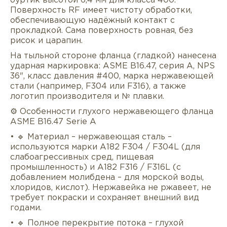
буртик высотой 6,4 мм для класса 400.
Поверхность RF имеет чистоту обработки,
обеспечивающую надёжный контакт с
прокладкой. Сама поверхность ровная, без
рисок и царапин.
На тыльной стороне фланца (гладкой) нанесена
ударная маркировка: ASME B16.47, серия A, NPS
36", класс давления #400, марка нержавеющей
стали (например, F304 или F316), а также
логотип производителя и № плавки.
⚙️ Особенности глухого нержавеющего фланца
ASME B16.47 Serie A
• 🔹 Материал – нержавеющая сталь –
используются марки A182 F304 / F304L (для
слабоагрессивных сред, пищевая
промышленность) и A182 F316 / F316L (с
добавлением молибдена – для морской воды,
хлоридов, кислот). Нержавейка не ржавеет, не
требует покраски и сохраняет внешний вид
годами.
• 🔹 Полное перекрытие потока – глухой