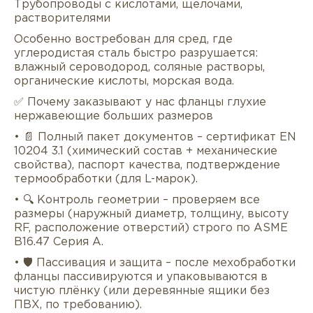
Трубопроводы с кислотами, щелочами,
растворителями
Особенно востребован для сред, где
углеродистая сталь быстро разрушается:
влажный сероводород, соляные растворы,
органические кислоты, морская вода.
✅ Почему заказывают у нас фланцы глухие
нержавеющие больших размеров
• 📄 Полный пакет документов – сертификат EN
10204 3.1 (химический состав + механические
свойства), паспорт качества, подтверждение
термообработки (для L-марок).
• 🔍 Контроль геометрии – проверяем все
размеры (наружный диаметр, толщину, высоту
RF, расположение отверстий) строго по ASME
B16.47 Серия A.
• 🛡 Пассивация и защита – после мехобработки
фланцы пассивируются и упаковываются в
чистую плёнку (или деревянные ящики без
ПВХ, по требованию).