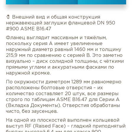
🧷 Внешний вид и общая конструкция
нержавеющей заглушки фланцевой DN 950
#900 ASME B16.47
Фланец выглядит массивным и тяжёлым,
поскольку серия A имеет увеличенные
наружный диаметр равный 1460 мм и толщину
215,9 мм по сравнению с серией B. Это заметно
визуально – диск солидной толщины, с чёткими
прямыми углами и аккуратными фасками по
наружной кромке.
По окружности диметром 1289 мм равномерно
расположены болтовые отверстия – их
количество составляет 20 штук, все размеры
Описание
Характеристики
Докуме
строго по таблицам ASME B16.47 для Серии A
(Вкладка Документы). Отверстия обработаны
чисто, без заусенцев.
Услуги
Оплата/доставка
Отзывы/Воп
На одной из плоскостей выполнен кольцевой
выступ RF (Raised Face) – гладкий приподнятый