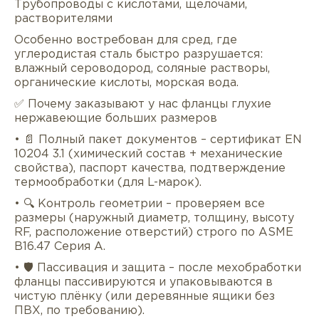
Трубопроводы с кислотами, щелочами,
растворителями
Особенно востребован для сред, где
углеродистая сталь быстро разрушается:
влажный сероводород, соляные растворы,
органические кислоты, морская вода.
✅ Почему заказывают у нас фланцы глухие
нержавеющие больших размеров
• 📄 Полный пакет документов – сертификат EN
10204 3.1 (химический состав + механические
свойства), паспорт качества, подтверждение
термообработки (для L-марок).
• 🔍 Контроль геометрии – проверяем все
размеры (наружный диаметр, толщину, высоту
RF, расположение отверстий) строго по ASME
B16.47 Серия A.
• 🛡 Пассивация и защита – после мехобработки
фланцы пассивируются и упаковываются в
чистую плёнку (или деревянные ящики без
ПВХ, по требованию).