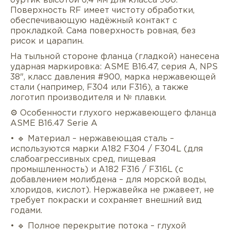
буртик высотой 6,4 мм для класса 900.
Поверхность RF имеет чистоту обработки,
обеспечивающую надёжный контакт с
прокладкой. Сама поверхность ровная, без
рисок и царапин.
На тыльной стороне фланца (гладкой) нанесена
ударная маркировка: ASME B16.47, серия A, NPS
38", класс давления #900, марка нержавеющей
стали (например, F304 или F316), а также
логотип производителя и № плавки.
⚙️ Особенности глухого нержавеющего фланца
ASME B16.47 Serie A
• 🔹 Материал – нержавеющая сталь –
используются марки A182 F304 / F304L (для
слабоагрессивных сред, пищевая
промышленность) и A182 F316 / F316L (с
добавлением молибдена – для морской воды,
хлоридов, кислот). Нержавейка не ржавеет, не
требует покраски и сохраняет внешний вид
годами.
• 🔹 Полное перекрытие потока – глухой