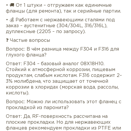
• 🚚 От 1 штуки – отгружаем как единичные
фланцы (для ремонта), так и серийные партии.
• 💰 Работаем с нержавеющими сталями под
заказ – аустенитные (304/304L, 316/316L),
дуплексные (2205 – по запросу).
❓ Частые вопросы
Вопрос: В чём разница между F304 и F316 для
глухого фланца?
Ответ: F304 – базовый аналог 08Х18Н10.
Стойкий к атмосферной коррозии, пищевым
продуктам, слабым кислотам. F316 содержит 2–
3% молибдена, что защищает от точечной
коррозии в хлоридах (морская вода, рассолы,
кислоты).
Вопрос: Можно ли использовать этот фланец с
прокладкой из паронита?
Ответ: Да, RF-поверхность рассчитана на
плоские прокладки. Но для нержавеющих
фланцев рекомендуем прокладки из PTFE или