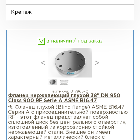
Фланцы воротниковые удлиненные
LWN
Ниппели
Отводы EN 10253-4
Переходы DIN 2616-1
Крепеж
Фланцы воротниковые WN
Втулки
Отводы MSS SP-75
Переходы DIN 2616-2
в наличии / под заказ
Днище
артикул:
017965-С
Фланец нержавеющий глухой 38" DN 950
Class 900 RF Serie А ASME B16.47
🔩 Фланец глухой (Blind flange) ASME B16.47
Серия A c присоединительной поверхностью
RF - этот фланец представляет собой
сплошной диск без центрального отверстия,
изготовленный из коррозионно-стойкой
нержавеющей стали. Внешне он имеет
характерный металлический блеск с