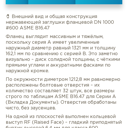
🧷 Внешний вид и общая конструкция
нержавеющей заглушки фланцевой DN 1000
#600 ASME B16.47
Фланец выглядит массивным и тяжёлым,
поскольку серия A имеет увеличенные
наружный диаметр равный 1321 мм и толщину
162,1 мм по сравнению с серией B. Это заметно
визуально – диск солидной толщины, с чёткими
прямыми углами и аккуратными фасками по
наружной кромке.
По окружности диметром 1212,8 мм равномерно
расположены болтовые отверстия – их
количество составляет 32 штук, все размеры
Описание
Характеристики
Докуме
строго по таблицам ASME B16.47 для Серии A
(Вкладка Документы). Отверстия обработаны
чисто, без заусенцев.
Услуги
Оплата/доставка
Отзывы/Воп
На одной из плоскостей выполнен кольцевой
выступ RF (Raised Face) – гладкий приподнятый