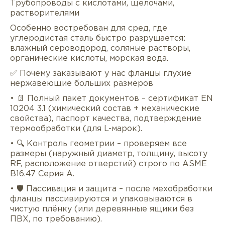
Трубопроводы с кислотами, щелочами,
растворителями
Особенно востребован для сред, где
углеродистая сталь быстро разрушается:
влажный сероводород, соляные растворы,
органические кислоты, морская вода.
✅ Почему заказывают у нас фланцы глухие
нержавеющие больших размеров
• 📄 Полный пакет документов – сертификат EN
10204 3.1 (химический состав + механические
свойства), паспорт качества, подтверждение
термообработки (для L-марок).
• 🔍 Контроль геометрии – проверяем все
размеры (наружный диаметр, толщину, высоту
RF, расположение отверстий) строго по ASME
B16.47 Серия A.
• 🛡 Пассивация и защита – после мехобработки
фланцы пассивируются и упаковываются в
чистую плёнку (или деревянные ящики без
ПВХ, по требованию).