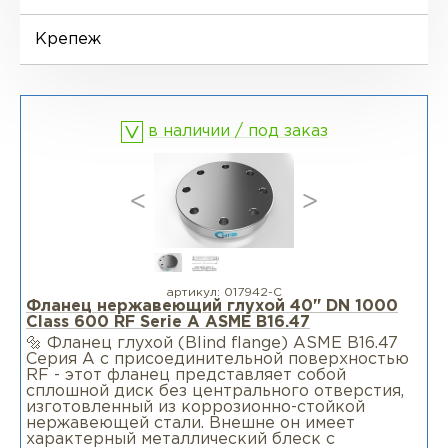
Фланцы воротниковые удлиненные
LWN
Ниппели
Отводы EN 10253-4
Переходы DIN 2616-1
Крепеж
Фланцы воротниковые WN
Втулки
Отводы MSS SP-75
Переходы DIN 2616-2
в наличии / под заказ
Днище
артикул:
017942-С
Фланец нержавеющий глухой 40" DN 1000
Class 600 RF Serie А ASME B16.47
🔩 Фланец глухой (Blind flange) ASME B16.47
Серия A c присоединительной поверхностью
RF - этот фланец представляет собой
сплошной диск без центрального отверстия,
изготовленный из коррозионно-стойкой
нержавеющей стали. Внешне он имеет
характерный металлический блеск с