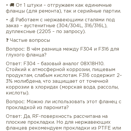
• 🚚 От 1 штуки – отгружаем как единичные
фланцы (для ремонта), так и серийные партии.
• 💰 Работаем с нержавеющими сталями под
заказ – аустенитные (304/304L, 316/316L),
дуплексные (2205 – по запросу).
❓ Частые вопросы
Вопрос: В чём разница между F304 и F316 для
глухого фланца?
Ответ: F304 – базовый аналог 08Х18Н10.
Стойкий к атмосферной коррозии, пищевым
продуктам, слабым кислотам. F316 содержит 2–
3% молибдена, что защищает от точечной
коррозии в хлоридах (морская вода, рассолы,
кислоты).
Вопрос: Можно ли использовать этот фланец с
прокладкой из паронита?
Ответ: Да, RF-поверхность рассчитана на
плоские прокладки. Но для нержавеющих
фланцев рекомендуем прокладки из PTFE или