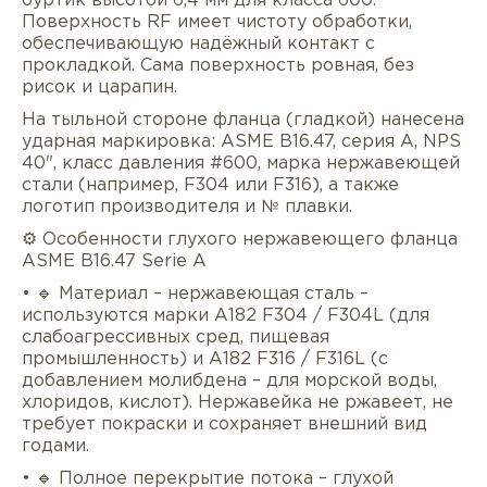
буртик высотой 6,4 мм для класса 600.
Поверхность RF имеет чистоту обработки,
обеспечивающую надёжный контакт с
прокладкой. Сама поверхность ровная, без
рисок и царапин.
На тыльной стороне фланца (гладкой) нанесена
ударная маркировка: ASME B16.47, серия A, NPS
40", класс давления #600, марка нержавеющей
стали (например, F304 или F316), а также
логотип производителя и № плавки.
⚙️ Особенности глухого нержавеющего фланца
ASME B16.47 Serie A
• 🔹 Материал – нержавеющая сталь –
используются марки A182 F304 / F304L (для
слабоагрессивных сред, пищевая
промышленность) и A182 F316 / F316L (с
добавлением молибдена – для морской воды,
хлоридов, кислот). Нержавейка не ржавеет, не
требует покраски и сохраняет внешний вид
годами.
• 🔹 Полное перекрытие потока – глухой