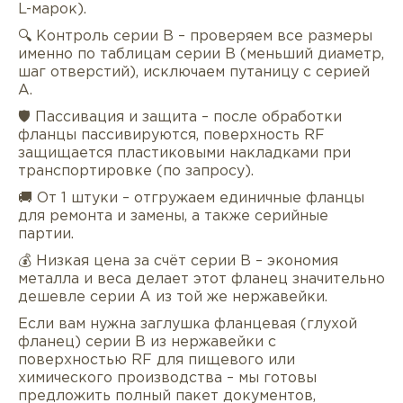
L-марок).
🔍 Контроль серии B – проверяем все размеры
именно по таблицам серии B (меньший диаметр,
шаг отверстий), исключаем путаницу с серией
A.
🛡 Пассивация и защита – после обработки
фланцы пассивируются, поверхность RF
защищается пластиковыми накладками при
транспортировке (по запросу).
🚚 От 1 штуки – отгружаем единичные фланцы
для ремонта и замены, а также серийные
партии.
💰 Низкая цена за счёт серии B – экономия
металла и веса делает этот фланец значительно
дешевле серии A из той же нержавейки.
Если вам нужна заглушка фланцевая (глухой
фланец) серии B из нержавейки с
поверхностью RF для пищевого или
химического производства – мы готовы
предложить полный пакет документов,