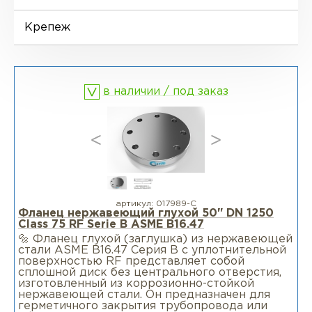
Фланцы воротниковые удлиненные
LWN
Ниппели
Отводы EN 10253-4
Переходы DIN 2616-1
Крепеж
Фланцы воротниковые WN
Втулки
Отводы MSS SP-75
Переходы DIN 2616-2
в наличии / под заказ
Днище
артикул:
017989-С
Фланец нержавеющий глухой 50" DN 1250
Class 75 RF Serie B ASME B16.47
🔩 Фланец глухой (заглушка) из нержавеющей
стали ASME B16.47 Серия B c уплотнительной
поверхностью RF представляет собой
сплошной диск без центрального отверстия,
изготовленный из коррозионно-стойкой
нержавеющей стали. Он предназначен для
герметичного закрытия трубопровода или