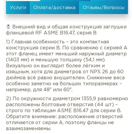
🧷 Внешний вид и общая конструкция заглушки
фланцевой RF ASME B16.47, серия B
1) Главная особенность – это компактная
конструкция серии B. По сравнению с серией A
этот фланец имеет меньший наружный диаметр
(1403 мм) и меньшую толщину (54,1 мм).
Визуально он выглядит более лёгким и
изящным, хотя для диаметров от NPS 26 до 60
дюймов всё равно внушителен. Снижение веса
особенно заметно на больших типоразмерах –
например, для 48″ или 60″.
2) По окружности диаметром 1355,9 равномерно
расположены болтовые отверстия (44 шт) –
строго по таблицам ASME B16.47 для серии B.
Описание
Характеристики
Докуме
Обратите внимание: расположение отверстий
отличается от серии A, поэтому фланцы не
Услуги
Оплата/доставка
Отзывы/Воп
взаимозаменяемы.