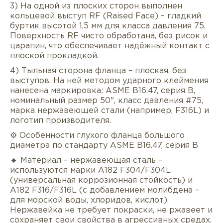
3) На одной из плоских сторон выполнен
кольцевой выступ RF (Raised Face) – гладкий
буртик высотой 1,5 мм для класса давления 75.
Поверхность RF чисто обработана, без рисок и
царапин, что обеспечивает надёжный контакт с
плоской прокладкой.
4) Тыльная сторона фланца – плоская, без
выступов. На ней методом ударного клеймения
нанесена маркировка: ASME B16.47, серия B,
номинальный размер 50", класс давления #75,
марка нержавеющей стали (например, F316L) и
логотип производителя.
⚙️ Особенности глухого фланца большого
диаметра по стандарту ASME B16.47, серия B
🔹 Материал – нержавеющая сталь –
используются марки A182 F304/F304L
(универсальная коррозионная стойкость) и
A182 F316/F316L (с добавлением молибдена –
для морской воды, хлоридов, кислот).
Нержавейка не требует покраски, не ржавеет и
сохраняет свои свойства в агрессивных средах.