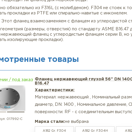
изводства – мы готовы предложить полный пакет докум
47, с маркировкой каждой детали.
астые вопросы
опрос: В чём главное отличие этого фланца от серии A
т: Серия B имеет меньший наружный диаметр и меньшу
ный. Выбирайте серию B, если нет экстремальных нагр
опрос: Можно ли использовать этот фланец при Class 
т: Да, класс 75 существует только для серии B. Он ра
 невысоких давлений в нержавеющих трубопроводах (на
Вопрос: Подходит ли фланец для морской воды?
т: Да, но обязательно из F316L (с молибденом). F304
льзовать прокладки из PTFE или спирально-навитые с 
опрос: Этот фланец взаимозаменяем с фланцем из угл
т: Да, геометрия (размеры, отверстия) по стандарту A
ковать нержавеющий фланец с углеродистым фланцем с
ользовать изолирующие прокладки).