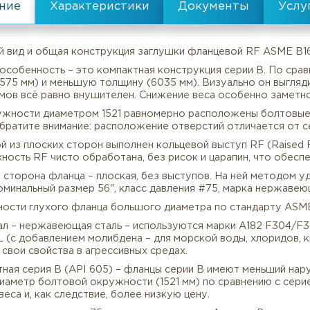
Серия:
B
все характеристики
нешний вид и общая конструкция заглушки фланцевой 
лавная особенность – это компактная конструкция сер
етр (1575 мм) и меньшую толщину (6035 мм). Визуальн
0 дюймов всё равно внушителен. Снижение веса особен
По окружности диаметром 1521 равномерно расположены
Описание
Характеристики
и B. Обратите внимание: расположение отверстий отл
а одной из плоских сторон выполнен кольцевой выступ 
Поверхность RF чисто обработана, без рисок и царапи
ыльная сторона фланца – плоская, без выступов. На н
я B, номинальный размер 56", класс давления #75, мар
собенности глухого фланца большого диаметра по ста