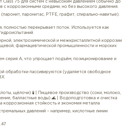
182 F304/F304L (универсальная коррозионная стойкос
 хлоридов, кислот). Нержавейка не требует покраски, 
 меньший наружный диаметр (1575 мм), меньшую толщин
ению с серией A. Это даёт существенную экономию ме
рия B включает Class 75 для систем с невысоким давлен
убопроводов с коррозионными средами, но без высоко
 прокладки (паронит, паронитас, PTFE, графит, спирал
нных сред.
ого отверстия, полностью перекрывает поток. Использ
 участков и гидроиспытаний.
ва к атмосферной, электрохимической и межкристалл
имической, пищевой, фармацевтической промышленност
анец легче, чем серия A, что упрощает подъём, позици
ле механической обработки пассивируются (удаляется 
ящики без ПВХ.