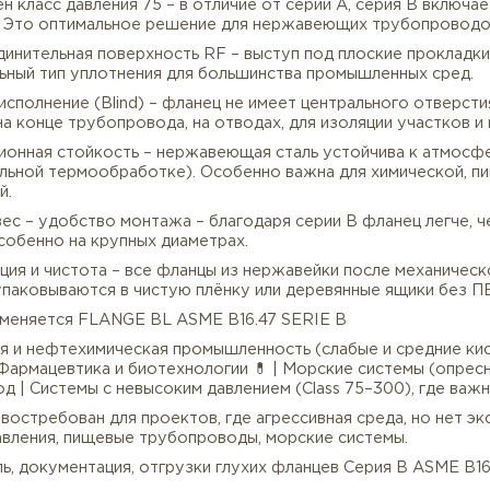
атериал – нержавеющая сталь – используются марки A
/F316L (с добавлением молибдена – для морской воды,
аняет свои свойства в агрессивных средах.
омпактная серия B (API 605) – фланцы серии B имеют
ьший диаметр болтовой окружности (1521 мм) по сравн
ение веса и, как следствие, более низкую цену.
оступен класс давления 75 – в отличие от серии A, се
12 бар). Это оптимальное решение для нержавеющих тр
рисоединительная поверхность RF – выступ под плоские
версальный тип уплотнения для большинства промышле
лухое исполнение (Blind) – фланец не имеет центральн
ушка на конце трубопровода, на отводах, для изоляции
Коррозионная стойкость – нержавеющая сталь устойчи
и правильной термообработке). Особенно важна для х
енений.
ёгкий вес – удобство монтажа – благодаря серии B фл
аж, особенно на крупных диаметрах.
ассивация и чистота – все фланцы из нержавейки пос
зо), упаковываются в чистую плёнку или деревянные 