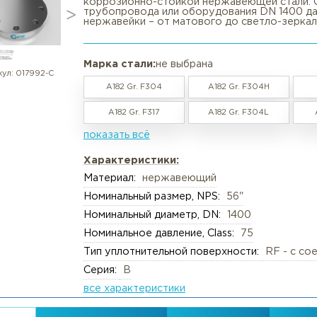
Фланец нержавеющий глухой 56
в наличии / под заказ
Вакансии
Резка труб, круга, лис
🔩 Фланец глухой (заглушка) из
поверхностью RF представляет с
коррозионно-стойкой нержавеющ
Реквизиты
Упаковка груза
трубопровода или оборудования
нержавейки – от матового до с
Документы
Анализ металлов, ком
Политика обработки персональны
Химический анализ
Марка стали:
не выбрана
Пользовательское соглашение
Механические испыта
артикул:
017992-С
A182 Gr. F304
A182 Gr. F
Согласие обработки персональны
Металлографические 
A182 Gr. F317
A182 Gr. F
Политика Cookies
Испытания на коррози
показать всё
Испытания на изгиб и 
Характеристики:
Неразрушающий конт
Материал:
нержавеющий
Термическая обработк
Номинальный размер, NPS:
56"
Механическая обрабо
Номинальный диаметр, DN:
1400
Номинальное давление, Class:
75
Тип уплотнительной поверхности