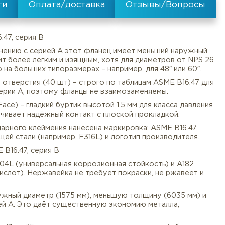
RF ASME B16.47, серия B
ии B. По сравнению с серией A этот фланец имеет мен
о он выглядит более лёгким и изящным, хотя для диам
но заметно на больших типоразмерах – например, для 
 болтовые отверстия (40 шт) – строго по таблицам A
Документы
Услуги
Оплата/
ичается от серии A, поэтому фланцы не взаимозаменяе
RF (Raised Face) – гладкий буртик высотой 1,5 мм для 
н, что обеспечивает надёжный контакт с плоской прокл
ей методом ударного клеймения нанесена маркировка: A
ка нержавеющей стали (например, F316L) и логотип про
ндарту ASME B16.47, серия B