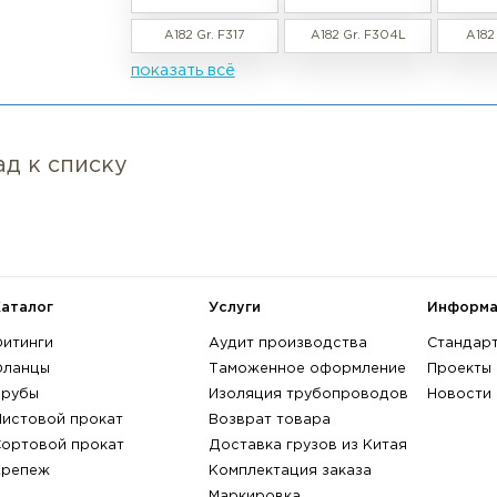
росмотренные товары
Фланец нержавеющий глухой 56
в наличии / под заказ
B16.47
Характеристики:
Материал: нержавеющий , Номина
диаметр, DN: 1400 , Номинальное 
поверхности: RF - с соединитель
артикул:
017992-С
Марка стали:
не выбрана
A182 Gr. F304
A182 Gr. F30
A182 Gr. F317
A182 Gr. F30
показать всё