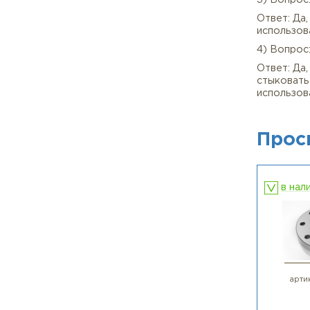
про
B16.
❓ Ч
1) В
Отве
проч
2) В
Отве
для
3) 
Отве
испо
4) В
Отве
сты
исп