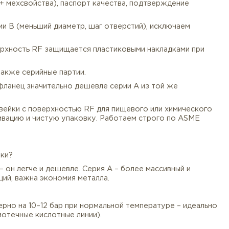
средние кислоты, щёлочи) 🧪 | Пищевое производство 
темы (опреснение, балластные воды) 🌊 | Водоподготов
00), где важна коррозионная стойкость и экономия мет
а, но нет экстремальных давлений – например, кислотн
ы.
 В ASME B16.47
еский состав + мехсвойства), паспорт качества, подтв
аблицам серии B (меньший диаметр, шаг отверстий), и
ируются, поверхность RF защищается пластиковыми нак
и замены, а также серийные партии.
 делает этот фланец значительно дешевле серии A из т
и B из нержавейки с поверхностью RF для пищевого ил