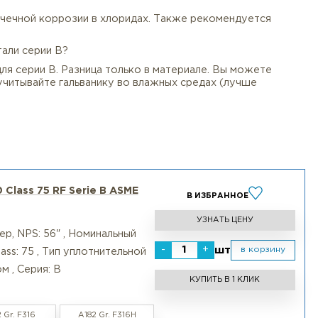
ентов, пассивацию и чистую упаковку. Работаем стро
 из нержавейки?
ю толщину – он легче и дешевле. Серия A – более мас
узок и вибраций, важна экономия металла.
75?
ссчитан примерно на 10–12 бар при нормальной темпера
пример, самотечные кислотные линии).
 не стоек к точечной коррозии в хлоридах. Также реко
инконелем.
еродистой стали серии B?
SME B16.47 для серии B. Разница только в материале. 
ерии B, но учитывайте гальванику во влажных средах