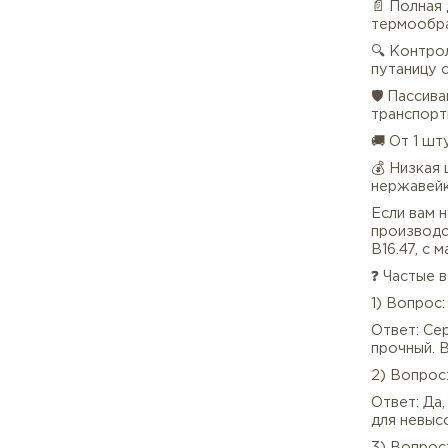
📦 
Хими
вино
сточ
Особ
низ
✅ Ко
📄 П
терм
🔍 К
пута
🛡 П
тран
🚚 О
💰 Н
нер
Если