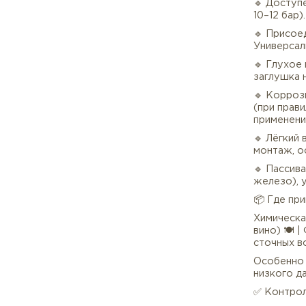
🔹 М
F316
сохр
🔹 К
мен
сниж
🔹 Д
10–
🔹 П
Уни
🔹 Г
загл
🔹 
(пр
прим
🔹 Л
монт
🔹 П
желе