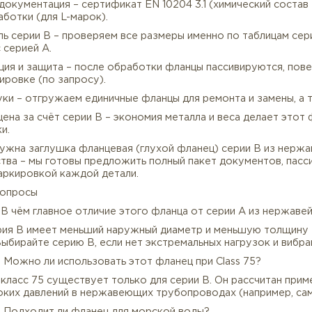
Где применяется FLANGE BL ASME B16.47 SERIE B
ческая и нефтехимическая промышленность (слабые и 
) 🍽 | Фармацевтика и биотехнологии 💊 | Морские сис
ных вод | Системы с невысоким давлением (Class 75–3
енно востребован для проектов, где агрессивная сред
кого давления, пищевые трубопроводы, морские систем
нтроль, документация, отгрузки глухих фланцев Серия
олная документация – сертификат EN 10204 3.1 (химич
ообработки (для L-марок).
онтроль серии B – проверяем все размеры именно по т
ницу с серией A.
ассивация и защита – после обработки фланцы пассив
спортировке (по запросу).
т 1 штуки – отгружаем единичные фланцы для ремонта 
изкая цена за счёт серии B – экономия металла и веса
жавейки.
 вам нужна заглушка фланцевая (глухой фланец) сери