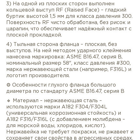
3) На одной из плоских сторон выполнен
кольцевой выступ RF (Raised Face) – гладкий
буртик высотой 1,5 мм для класса давления 300.
Поверхность RF чисто обработана, без рисок и
царапин, что обеспечивает надёжный контакт с
плоской прокладкой.
4) Тыльная сторона фланца – плоская, без
выступов. На ней методом ударного клеймения
нанесена маркировка: ASME B16.47, серия B,
номинальный размер 58", класс давления #300,
марка нержавеющей стали (например, F316L) и
логотип производителя.
⚙️ Особенности глухого фланца большого
диаметра по стандарту ASME B16.47, серия B
🔹 Материал – нержавеющая сталь –
используются марки A182 F304/F304L
(универсальная коррозионная стойкость) и
A182 F316/F316L (с добавлением молибдена –
для морской воды, хлоридов, кислот).
Нержавейка не требует покраски, не ржавеет и
сохраняет свои свойства в агрессивных средах.