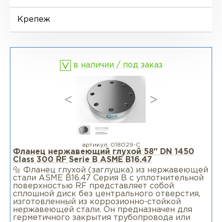
Фланцы воротниковые удлиненные
LWN
Ниппели
Отводы EN 10253-4
Переходы DIN 2616-1
Крепеж
Фланцы воротниковые WN
Втулки
Отводы MSS SP-75
Переходы DIN 2616-2
в наличии / под заказ
Днище
артикул:
018029-С
Фланец нержавеющий глухой 58" DN 1450
Class 300 RF Serie B ASME B16.47
🔩 Фланец глухой (заглушка) из нержавеющей
стали ASME B16.47 Серия B c уплотнительной
поверхностью RF представляет собой
сплошной диск без центрального отверстия,
изготовленный из коррозионно-стойкой
нержавеющей стали. Он предназначен для
герметичного закрытия трубопровода или