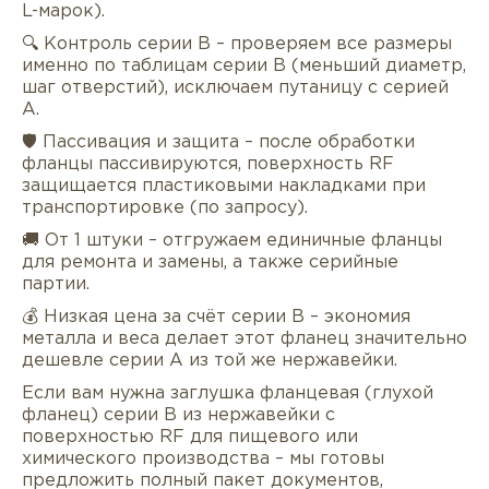
L-марок).
🔍 Контроль серии B – проверяем все размеры
именно по таблицам серии B (меньший диаметр,
шаг отверстий), исключаем путаницу с серией
A.
🛡 Пассивация и защита – после обработки
фланцы пассивируются, поверхность RF
защищается пластиковыми накладками при
транспортировке (по запросу).
🚚 От 1 штуки – отгружаем единичные фланцы
для ремонта и замены, а также серийные
партии.
💰 Низкая цена за счёт серии B – экономия
металла и веса делает этот фланец значительно
дешевле серии A из той же нержавейки.
Если вам нужна заглушка фланцевая (глухой
фланец) серии B из нержавейки с
поверхностью RF для пищевого или
химического производства – мы готовы
предложить полный пакет документов,