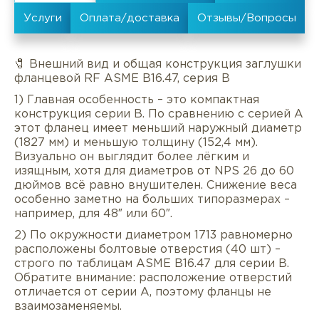
🧷 Внешний вид и общая конструкция заглушки
фланцевой RF ASME B16.47, серия B
1) Главная особенность – это компактная
конструкция серии B. По сравнению с серией A
этот фланец имеет меньший наружный диаметр
(1827 мм) и меньшую толщину (152,4 мм).
Визуально он выглядит более лёгким и
изящным, хотя для диаметров от NPS 26 до 60
дюймов всё равно внушителен. Снижение веса
особенно заметно на больших типоразмерах –
например, для 48″ или 60″.
2) По окружности диаметром 1713 равномерно
расположены болтовые отверстия (40 шт) –
строго по таблицам ASME B16.47 для серии B.
Описание
Характеристики
Докуме
Обратите внимание: расположение отверстий
отличается от серии A, поэтому фланцы не
Услуги
Оплата/доставка
Отзывы/Воп
взаимозаменяемы.