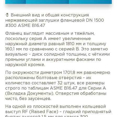
🧷 Внешний вид и общая конструкция
нержавеющей заглушки фланцевой DN 1500
#300 ASME B16.47
Фланец выглядит массивным и тяжёлым,
поскольку серия A имеет увеличенные
наружный диаметр равный 1810 мм и толщину
160,1 мм по сравнению с серией B. Это заметно
визуально – диск солидной толщины, с чёткими
прямыми углами и аккуратными фасками по
наружной кромке.
По окружности диметром 1701,8 мм равномерно
расположены болтовые отверстия – их
количество составляет 32 штук, все размеры
Описание
Характеристики
Докуме
строго по таблицам ASME B16.47 для Серии A
(Вкладка Документы). Отверстия обработаны
чисто, без заусенцев.
Услуги
Оплата/доставка
Отзывы/Воп
На одной из плоскостей выполнен кольцевой
выступ RF (Raised Face) – гладкий приподнятый