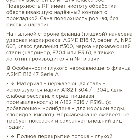
буртик высотой 1,5 мм для класса 300.
Поверхность RF имеет чистоту обработки,
обеспечивающую надёжный контакт с
прокладкой. Сама поверхность ровная, без
рисок и царапин.
На тыльной стороне фланца (гладкой) нанесена
ударная маркировка: ASME B16.47, серия A, NPS
60", класс давления #300, марка нержавеющей
стали (например, F304 или F316), а также
логотип производителя и № плавки.
⚙️ Особенности глухого нержавеющего фланца
ASME B16.47 Serie A
• 🔹 Материал – нержавеющая сталь –
используются марки A182 F304 / F304L (для
слабоагрессивных сред, пищевая
промышленность) и A182 F316 / F316L (с
добавлением молибдена – для морской воды,
хлоридов, кислот). Нержавейка не ржавеет, не
требует покраски и сохраняет внешний вид
годами.
• 🔹 Полное перекрытие потока – глухой