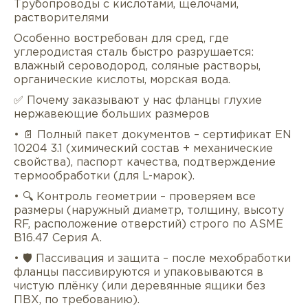
Трубопроводы с кислотами, щелочами,
растворителями
Особенно востребован для сред, где
углеродистая сталь быстро разрушается:
влажный сероводород, соляные растворы,
органические кислоты, морская вода.
✅ Почему заказывают у нас фланцы глухие
нержавеющие больших размеров
• 📄 Полный пакет документов – сертификат EN
10204 3.1 (химический состав + механические
свойства), паспорт качества, подтверждение
термообработки (для L-марок).
• 🔍 Контроль геометрии – проверяем все
размеры (наружный диаметр, толщину, высоту
RF, расположение отверстий) строго по ASME
B16.47 Серия A.
• 🛡 Пассивация и защита – после мехобработки
фланцы пассивируются и упаковываются в
чистую плёнку (или деревянные ящики без
ПВХ, по требованию).