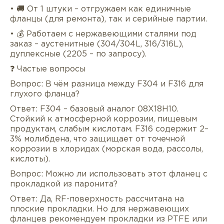
• 🚚 От 1 штуки – отгружаем как единичные
фланцы (для ремонта), так и серийные партии.
• 💰 Работаем с нержавеющими сталями под
заказ – аустенитные (304/304L, 316/316L),
дуплексные (2205 – по запросу).
❓ Частые вопросы
Вопрос: В чём разница между F304 и F316 для
глухого фланца?
Ответ: F304 – базовый аналог 08Х18Н10.
Стойкий к атмосферной коррозии, пищевым
продуктам, слабым кислотам. F316 содержит 2–
3% молибдена, что защищает от точечной
коррозии в хлоридах (морская вода, рассолы,
кислоты).
Вопрос: Можно ли использовать этот фланец с
прокладкой из паронита?
Ответ: Да, RF-поверхность рассчитана на
плоские прокладки. Но для нержавеющих
фланцев рекомендуем прокладки из PTFE или