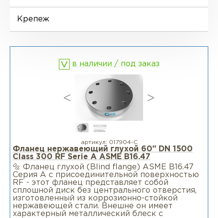
Фланцы воротниковые удлиненные
LWN
Ниппели
Отводы EN 10253-4
Переходы DIN 2616-1
Крепеж
Фланцы воротниковые WN
Втулки
Отводы MSS SP-75
Переходы DIN 2616-2
в наличии / под заказ
Днище
артикул:
017904-С
Фланец нержавеющий глухой 60" DN 1500
Class 300 RF Serie А ASME B16.47
🔩 Фланец глухой (Blind flange) ASME B16.47
Серия A c присоединительной поверхностью
RF - этот фланец представляет собой
сплошной диск без центрального отверстия,
изготовленный из коррозионно-стойкой
нержавеющей стали. Внешне он имеет
характерный металлический блеск с