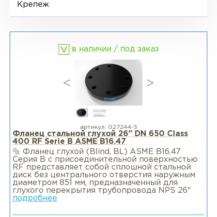
Ниппели
Отводы EN 10253-4
Переходы DIN 2616-1
Крепеж
Фланцы воротниковые WN
Втулки
Отводы MSS SP-75
Переходы DIN 2616-2
в наличии / под заказ
Днище
артикул:
027244-S
Фланец стальной глухой 26" DN 650 Class
400 RF Serie B ASME B16.47
🔩 Фланец глухой (Blind, BL) ASME B16.47
Серия B c присоединительной поверхностью
RF представляет собой сплошной стальной
диск без центрального отверстия наружным
диаметром 851 мм, предназначенный для
глухого перекрытия трубопровода NPS 26"
подробнее