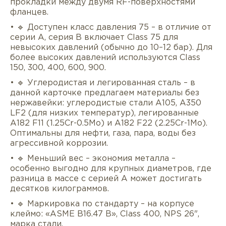
прокладки между двумя RF-поверхностями
фланцев.
• 🔹 Доступен класс давления 75 – в отличие от
серии A, серия B включает Class 75 для
невысоких давлений (обычно до 10–12 бар). Для
более высоких давлений используются Class
150, 300, 400, 600, 900.
• 🔹 Углеродистая и легированная сталь – в
данной карточке предлагаем материалы без
нержавейки: углеродистые стали A105, A350
LF2 (для низких температур), легированные
A182 F11 (1.25Cr-0.5Mo) и A182 F22 (2.25Cr-1Mo).
Оптимальны для нефти, газа, пара, воды без
агрессивной коррозии.
• 🔹 Меньший вес – экономия металла –
особенно выгодно для крупных диаметров, где
разница в массе с серией A может достигать
десятков килограммов.
• 🔹 Маркировка по стандарту – на корпусе
клеймо: «ASME B16.47 B», Class 400, NPS 26",
марка стали.