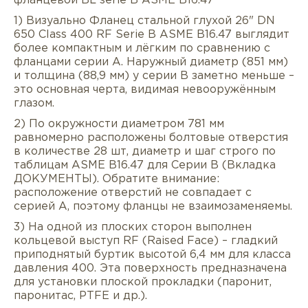
фланцевой BL serie B ASME B16.47
1) Визуально Фланец стальной глухой 26" DN
650 Class 400 RF Serie B ASME B16.47 выглядит
более компактным и лёгким по сравнению с
фланцами серии A. Наружный диаметр (851 мм)
и толщина (88,9 мм) у серии B заметно меньше –
это основная черта, видимая невооружённым
глазом.
2) По окружности диаметром 781 мм
равномерно расположены болтовые отверстия
в количестве 28 шт, диаметр и шаг строго по
таблицам ASME B16.47 для Серии B (Вкладка
Описание
Характеристики
Докуме
ДОКУМЕНТЫ). Обратите внимание:
расположение отверстий не совпадает с
Услуги
Оплата/доставка
Отзывы/Воп
серией A, поэтому фланцы не взаимозаменяемы.
3) На одной из плоских сторон выполнен
кольцевой выступ RF (Raised Face) – гладкий
приподнятый буртик высотой 6,4 мм для класса
давления 400. Эта поверхность предназначена
для установки плоской прокладки (паронит,
паронитас, PTFE и др.).