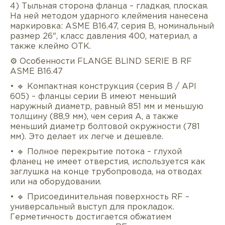
4) Тыльная сторона фланца – гладкая, плоская.
На ней методом ударного клеймения нанесена
маркировка: ASME B16.47, серия B, номинальный
размер 26", класс давления 400, материал, а
также клеймо ОТК.
⚙️ Особенности FLANGE BLIND SERIE B RF
ASME B16.47
• 🔹 Компактная конструкция (серия B / API
605) – фланцы серии B имеют меньший
наружный диаметр, равный 851 мм и меньшую
толщину (88,9 мм), чем серия A, а также
меньший диаметр болтовой окружности (781
мм). Это делает их легче и дешевле.
• 🔹 Полное перекрытие потока – глухой
фланец не имеет отверстия, используется как
заглушка на конце трубопровода, на отводах
или на оборудовании.
• 🔹 Присоединительная поверхность RF –
универсальный выступ для прокладок.
Герметичность достигается обжатием