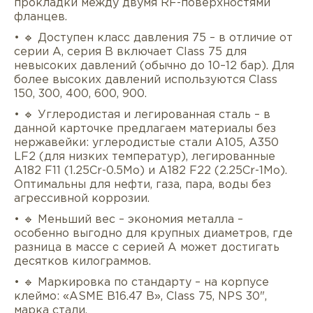
прокладки между двумя RF-поверхностями
фланцев.
• 🔹 Доступен класс давления 75 – в отличие от
серии A, серия B включает Class 75 для
невысоких давлений (обычно до 10–12 бар). Для
более высоких давлений используются Class
150, 300, 400, 600, 900.
• 🔹 Углеродистая и легированная сталь – в
данной карточке предлагаем материалы без
нержавейки: углеродистые стали A105, A350
LF2 (для низких температур), легированные
A182 F11 (1.25Cr-0.5Mo) и A182 F22 (2.25Cr-1Mo).
Оптимальны для нефти, газа, пара, воды без
агрессивной коррозии.
• 🔹 Меньший вес – экономия металла –
особенно выгодно для крупных диаметров, где
разница в массе с серией A может достигать
десятков килограммов.
• 🔹 Маркировка по стандарту – на корпусе
клеймо: «ASME B16.47 B», Class 75, NPS 30",
марка стали.