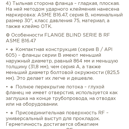
4) Тыльная сторона фланца – гладкая, плоская.
На ней методом ударного клеймения нанесена
маркировка: ASME B16.47, серия B, номинальный
размер 30", класс давления 75, материал, а
также клеймо ОТК.
⚙️ Особенности FLANGE BLIND SERIE B RF
ASME B16.47
• 🔹 Компактная конструкция (серия B / API
605) – фланцы серии B имеют меньший
наружный диаметр, равный 864 мм и меньшую
толщину (31,8 мм), чем серия A, а также
меньший диаметр болтовой окружности (825,5
мм). Это делает их легче и дешевле.
• 🔹 Полное перекрытие потока – глухой
фланец не имеет отверстия, используется как
заглушка на конце трубопровода, на отводах
или на оборудовании.
• 🔹 Присоединительная поверхность RF –
универсальный выступ для прокладок.
Герметичность достигается обжатием