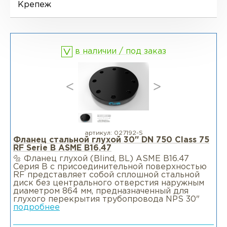
Ниппели
Отводы EN 10253-4
Переходы DIN 2616-1
Крепеж
Фланцы воротниковые WN
Втулки
Отводы MSS SP-75
Переходы DIN 2616-2
в наличии / под заказ
Днище
артикул:
027192-S
Фланец стальной глухой 30" DN 750 Class 75
RF Serie B ASME B16.47
🔩 Фланец глухой (Blind, BL) ASME B16.47
Серия B c присоединительной поверхностью
RF представляет собой сплошной стальной
диск без центрального отверстия наружным
диаметром 864 мм, предназначенный для
глухого перекрытия трубопровода NPS 30"
подробнее