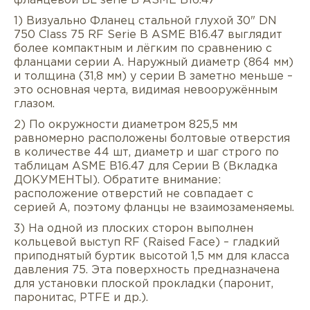
фланцевой BL serie B ASME B16.47
1) Визуально Фланец стальной глухой 30" DN
750 Class 75 RF Serie B ASME B16.47 выглядит
более компактным и лёгким по сравнению с
фланцами серии A. Наружный диаметр (864 мм)
и толщина (31,8 мм) у серии B заметно меньше –
это основная черта, видимая невооружённым
глазом.
2) По окружности диаметром 825,5 мм
равномерно расположены болтовые отверстия
в количестве 44 шт, диаметр и шаг строго по
таблицам ASME B16.47 для Серии B (Вкладка
Описание
Характеристики
Докуме
ДОКУМЕНТЫ). Обратите внимание:
расположение отверстий не совпадает с
Услуги
Оплата/доставка
Отзывы/Воп
серией A, поэтому фланцы не взаимозаменяемы.
3) На одной из плоских сторон выполнен
кольцевой выступ RF (Raised Face) – гладкий
приподнятый буртик высотой 1,5 мм для класса
давления 75. Эта поверхность предназначена
для установки плоской прокладки (паронит,
паронитас, PTFE и др.).