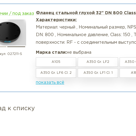
т: Нет, они не взаимозаменяемы. У них разный диаме
веряйте серию в проектной документации.
ос: Подходит ли Class 75 для давления 20 бар?
т: Class 75 рассчитан примерно на 10–12 бар при норма
ос: А можно ли использовать этот фланец с прокладк
т: Да, поверхность RF предназначена именно для плоск
росмотренные товары
Фланец стальной глухой 32" DN
в наличии / под заказ
Характеристики:
Материал: черный , Номинальный 
DN: 800 , Номинальное давление, 
поверхности: RF - с соединитель
Марка стали:
не выбрана
артикул:
027211-S