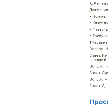
экст
✅ Ко
• 📄
• 🔍
• 🚚
• 💰
• 🛡
📞 К
Для
• Но
• Кл
• Ма
• Тр
❓ Ч
Воп