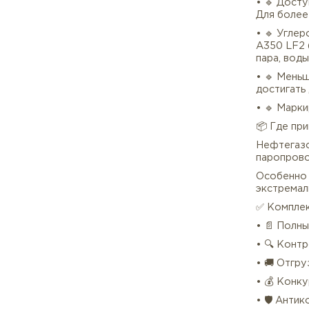
• 🔹
толщ
• 🔹
отво
• 🔹
про
• 🔹
Для 
• 🔹
A350
пара
• 🔹
дост
• 🔹
📦 
Нефт
паро
Особ