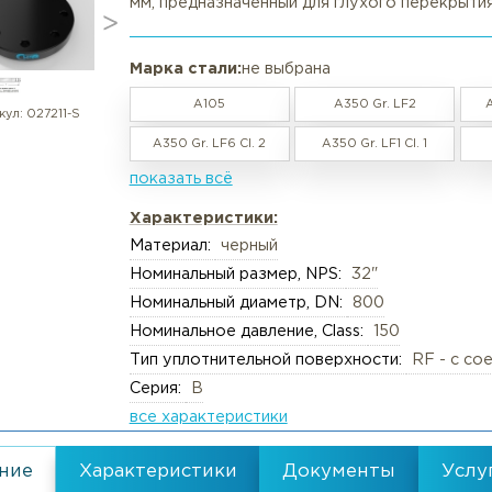
Фланец стальной глухой 32" DN
в наличии / под заказ
Вакансии
Резка труб, круга, лис
🔩 Фланец глухой (Blind, BL) A
представляет собой сплошной с
мм, предназначенный для глухо
Реквизиты
Упаковка груза
Документы
Анализ металлов, ком
Марка стали:
не выбрана
Политика обработки персональны
Химический анализ
A105
A350 Gr.
Пользовательское соглашение
Механические испыта
артикул:
027211-S
A350 Gr. LF6 Cl. 2
A350 Gr. LF1
Согласие обработки персональны
Металлографические 
показать всё
Политика Cookies
Испытания на коррози
Испытания на изгиб и 
Характеристики:
Материал:
черный
Неразрушающий конт
Номинальный размер, NPS:
32"
Термическая обработк
Номинальный диаметр, DN:
800
Механическая обрабо
Номинальное давление, Class:
15
Тип уплотнительной поверхности
Серия:
B