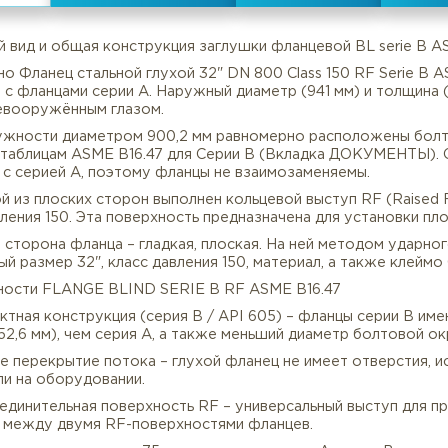
все характеристики
нешний вид и общая конструкция заглушки фланцевой B
изуально Фланец стальной глухой 32" DN 800 Class 150
нению с фланцами серии A. Наружный диаметр (941 мм) 
имая невооружённым глазом.
Описание
Характеристики
По окружности диаметром 900,2 мм равномерно распол
ого по таблицам ASME B16.47 для Серии B (Вкладка Д
адает с серией A, поэтому фланцы не взаимозаменяем
а одной из плоских сторон выполнен кольцевой выступ 
са давления 150. Эта поверхность предназначена для ус
ыльная сторона фланца – гладкая, плоская. На ней мет
нальный размер 32", класс давления 150, материал, а 
Особенности FLANGE BLIND SERIE B RF ASME B16.47