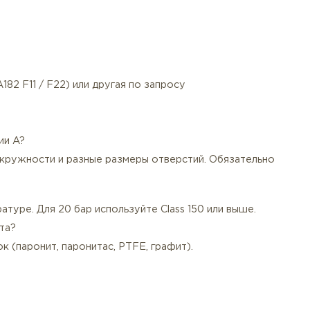
дуется серия A.
паспорт качества, протоколы испытаний (по запросу).
ам ASME B16.47 именно для серии B. Исключаем путани
числе единичные фланцы для ремонта.
металла цена серии B ниже, чем на серию A.
вку, цинковое покрытие или консервационное масло.
ированная (A182 F11 / F22) или другая по запросу
фланцем серии A?