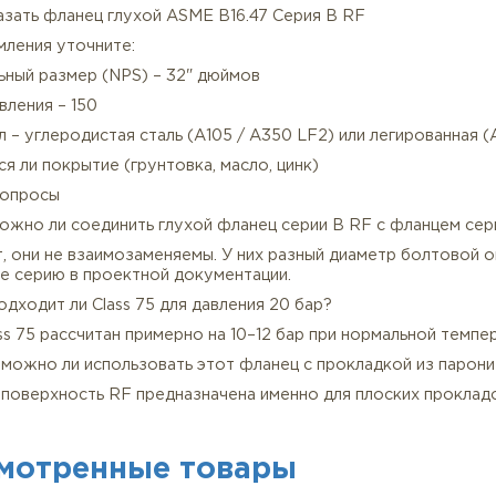
ремальными. Для высоких нагрузок и вибраций рекомен
мплектация и гарантия качества глухих фланцев
 Полный пакет документов – сертификат EN 10204 3.1, 
 Контроль геометрии – проверяем соответствие таблиц
 Отгрузка от 1 штуки – без минимальной партии, в том 
 Конкурентная цена – за счёт меньшего веса и расхода 
 Антикоррозийная защита – по желанию наносим грунто
ак заказать фланец глухой ASME B16.47 Серия B RF
 оформления уточните:
минальный размер (NPS) – 32" дюймов
асс давления – 150
териал – углеродистая сталь (A105 / A350 LF2) или лег
ебуется ли покрытие (грунтовка, масло, цинк)
астые вопросы
рос: Можно ли соединить глухой фланец серии B RF с 