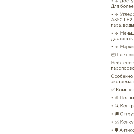
• 🔹
толщ
• 🔹
отво
• 🔹
про
• 🔹
Для 
• 🔹
A350
пара
• 🔹
дост
• 🔹
📦 
Нефт
паро
Особ