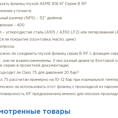
ремальными. Для высоких нагрузок и вибраций рекомен
мплектация и гарантия качества глухих фланцев
 Полный пакет документов – сертификат EN 10204 3.1, 
 Контроль геометрии – проверяем соответствие таблиц
 Отгрузка от 1 штуки – без минимальной партии, в том 
 Конкурентная цена – за счёт меньшего веса и расхода 
 Антикоррозийная защита – по желанию наносим грунто
ак заказать фланец глухой ASME B16.47 Серия B RF
 оформления уточните:
минальный размер (NPS) – 32" дюймов
асс давления – 400
териал – углеродистая сталь (A105 / A350 LF2) или лег
ебуется ли покрытие (грунтовка, масло, цинк)
астые вопросы
рос: Можно ли соединить глухой фланец серии B RF с 