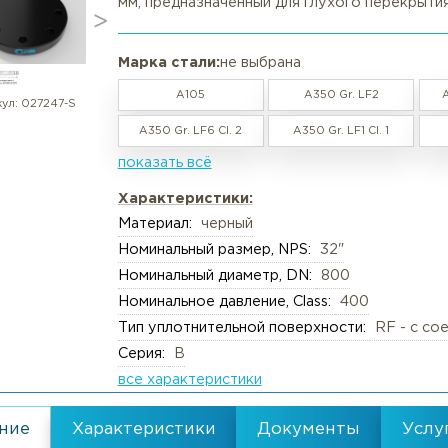
Фланец стальной глухой 32" DN
в наличии / под заказ
Вакансии
Резка труб, круга, лис
🔩 Фланец глухой (Blind, BL) A
представляет собой сплошной с
мм, предназначенный для глухо
Реквизиты
Упаковка груза
Документы
Анализ металлов, ком
Марка стали:
не выбрана
Политика обработки персональны
Химический анализ
A105
A350 Gr.
Пользовательское соглашение
Механические испыта
артикул:
027247-S
A350 Gr. LF6 Cl. 2
A350 Gr. LF1
Согласие обработки персональны
Металлографические 
показать всё
Политика Cookies
Испытания на коррози
Испытания на изгиб и 
Характеристики:
Материал:
черный
Неразрушающий конт
Номинальный размер, NPS:
32"
Термическая обработк
Номинальный диаметр, DN:
800
Механическая обрабо
Номинальное давление, Class:
4
Тип уплотнительной поверхности
Серия:
B