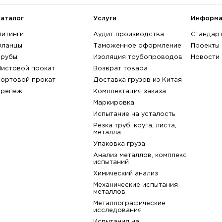
A105
A350 Gr. LF
A350 Gr. LF6 Cl. 2
A350 Gr. LF1 Cl
показать всё
назад к списку
Каталог
Услуги
Фитинги
Аудит производства
Фланцы
Таможенное оформлени
Трубы
Изоляция трубопровод