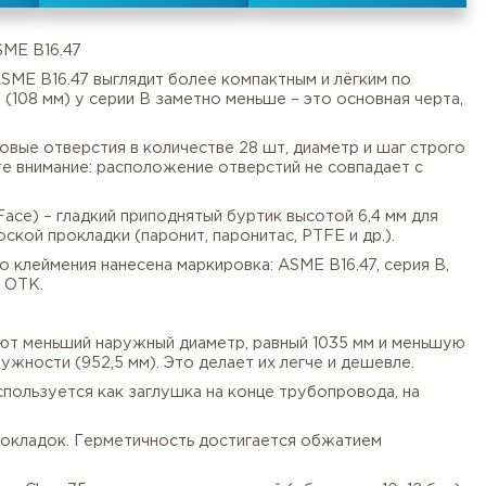
L serie B ASME B16.47
 RF Serie B ASME B16.47 выглядит более компактным и 
) и толщина (108 мм) у серии B заметно меньше – это 
Документы
Услуги
Оплата/
ожены болтовые отверстия в количестве 28 шт, диаме
Ы). Обратите внимание: расположение отверстий не с
RF (Raised Face) – гладкий приподнятый буртик высото
становки плоской прокладки (паронит, паронитас, PTFE 
одом ударного клеймения нанесена маркировка: ASME B1
также клеймо ОТК.