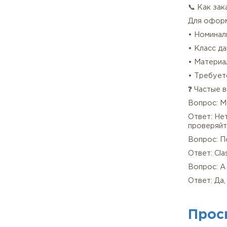
экст
✅ Ко
• 📄
• 🔍
• 🚚
• 💰
• 🛡
📞 К
Для
• Но
• Кл
• Ма
• Тр
❓ Ч
Воп