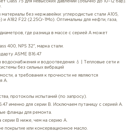
ы серии B имеют меньший наружный диаметр, равный 10
олтовой окружности (952,5 мм). Это делает их легче и
отверстия, используется как заглушка на конце трубоп
выступ для прокладок. Герметичность достигается обж
рия B включает Class 75 для невысоких давлений (обычн
00, 600, 900.
ке предлагаем материалы без нержавейки: углеродистые
.25Cr-0.5Mo) и A182 F22 (2.25Cr-1Mo). Оптимальны для 
для крупных диаметров, где разница в массе с серией 
6.47 B», Class 400, NPS 32", марка стали.
ии B по стандарту ASME B16.47
🛢 | Системы водоснабжения и водоотведения 💧 | Теп
татические системы без сильных вибраций
алла и стоимости, а требования к прочности не являю