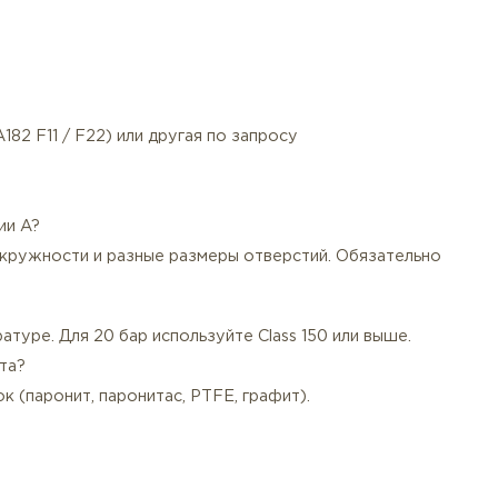
дуется серия A.
паспорт качества, протоколы испытаний (по запросу).
ам ASME B16.47 именно для серии B. Исключаем путани
числе единичные фланцы для ремонта.
металла цена серии B ниже, чем на серию A.
вку, цинковое покрытие или консервационное масло.
ированная (A182 F11 / F22) или другая по запросу
фланцем серии A?