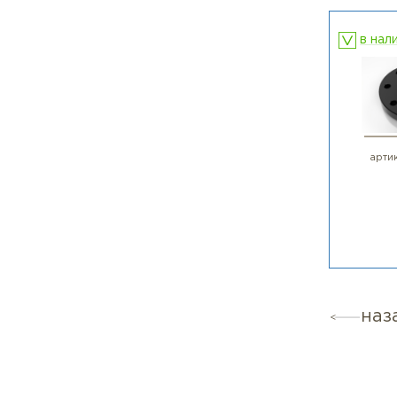
Отве
про
Вопр
Отве
Вопр
Отве
П