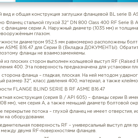
все характеристики
нешний вид и общая конструкция заглушки фланцевой B
изуально Фланец стальной глухой 32" DN 800 Class 400
нению с фланцами серии A. Наружный диаметр (1035 мм
имая невооружённым глазом.
Описание
Характеристики
По окружности диаметром 952,5 мм равномерно распол
таблицам ASME B16.47 для Серии B (Вкладка ДОКУМЕНТ
ией A, поэтому фланцы не взаимозаменяемы.
а одной из плоских сторон выполнен кольцевой выступ 
са давления 400. Эта поверхность предназначена для у
ыльная сторона фланца – гладкая, плоская. На ней мет
нальный размер 32", класс давления 400, материал, а 
Особенности FLANGE BLIND SERIE B RF ASME B16.47