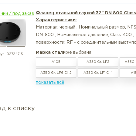
т: Нет, они не взаимозаменяемы. У них разный диаме
веряйте серию в проектной документации.
ос: Подходит ли Class 75 для давления 20 бар?
т: Class 75 рассчитан примерно на 10–12 бар при норма
ос: А можно ли использовать этот фланец с прокладк
т: Да, поверхность RF предназначена именно для плоск
росмотренные товары
Фланец стальной глухой 32" DN
в наличии / под заказ
Характеристики:
Материал: черный , Номинальный 
DN: 800 , Номинальное давление,
поверхности: RF - с соединитель
Марка стали:
не выбрана
артикул:
027247-S