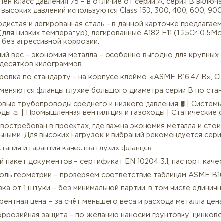
 Компактная конструкция (серия B / API 605) – фланц
ину (108 мм), чем серия A, а также меньший диаметр б
 Полное перекрытие потока – глухой фланец не имеет 
дах или на оборудовании.
 Присоединительная поверхность RF – универсальный 
кладки между двумя RF-поверхностями фланцев.
 Доступен класс давления 75 – в отличие от серии A, се
более высоких давлений используются Class 150, 300, 4
 Углеродистая и легированная сталь – в данной карточ
 LF2 (для низких температур), легированные A182 F11 (1
, воды без агрессивной коррозии.
 Меньший вес – экономия металла – особенно выгодно 
игать десятков килограммов.
 Маркировка по стандарту – на корпусе клеймо: «ASME B1
Где применяются фланцы глухие большого диаметра сер
егазовые трубопроводы среднего и низкого давления 
проводы ♨ | Промышленная вентиляция и газоходы | С
енно востребован в проектах, где важна экономия мет