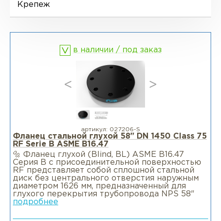
Ниппели
Отводы EN 10253-4
Переходы DIN 2616-1
Крепеж
Фланцы воротниковые WN
Втулки
Отводы MSS SP-75
Переходы DIN 2616-2
в наличии / под заказ
Днище
артикул:
027206-S
Фланец стальной глухой 58" DN 1450 Class 75
RF Serie B ASME B16.47
🔩 Фланец глухой (Blind, BL) ASME B16.47
Серия B c присоединительной поверхностью
RF представляет собой сплошной стальной
диск без центрального отверстия наружным
диаметром 1626 мм, предназначенный для
глухого перекрытия трубопровода NPS 58"
подробнее