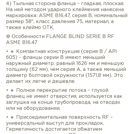
4) Тыльная сторона фланца – гладкая, плоская.
На ней методом ударного клеймения нанесена
маркировка: ASME B16.47, серия B, номинальный
размер 58", класс давления 75, материал, а
также клеймо ОТК.
⚙️ Особенности FLANGE BLIND SERIE B RF
ASME B16.47
• 🔹 Компактная конструкция (серия B / API
605) – фланцы серии B имеют меньший
наружный диаметр, равный 1626 мм и меньшую
толщину (62 мм), чем серия A, а также меньший
диаметр болтовой окружности (1571,8 мм). Это
делает их легче и дешевле.
• 🔹 Полное перекрытие потока – глухой
фланец не имеет отверстия, используется как
заглушка на конце трубопровода, на отводах
или на оборудовании.
• 🔹 Присоединительная поверхность RF –
универсальный выступ для прокладок.
Герметичность достигается обжатием