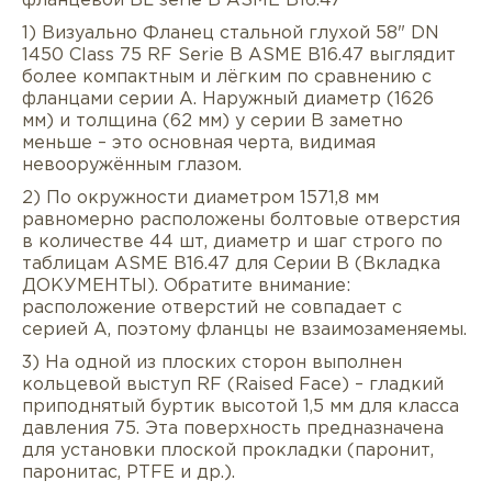
фланцевой BL serie B ASME B16.47
1) Визуально Фланец стальной глухой 58" DN
1450 Class 75 RF Serie B ASME B16.47 выглядит
более компактным и лёгким по сравнению с
фланцами серии A. Наружный диаметр (1626
мм) и толщина (62 мм) у серии B заметно
меньше – это основная черта, видимая
невооружённым глазом.
2) По окружности диаметром 1571,8 мм
равномерно расположены болтовые отверстия
в количестве 44 шт, диаметр и шаг строго по
таблицам ASME B16.47 для Серии B (Вкладка
Описание
Характеристики
Докуме
ДОКУМЕНТЫ). Обратите внимание:
расположение отверстий не совпадает с
Услуги
Оплата/доставка
Отзывы/Воп
серией A, поэтому фланцы не взаимозаменяемы.
3) На одной из плоских сторон выполнен
кольцевой выступ RF (Raised Face) – гладкий
приподнятый буртик высотой 1,5 мм для класса
давления 75. Эта поверхность предназначена
для установки плоской прокладки (паронит,
паронитас, PTFE и др.).