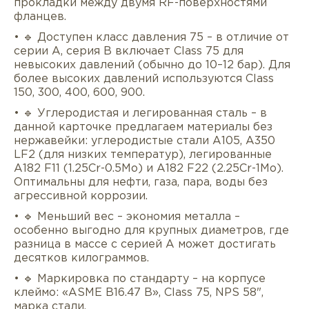
прокладки между двумя RF-поверхностями
фланцев.
• 🔹 Доступен класс давления 75 – в отличие от
серии A, серия B включает Class 75 для
невысоких давлений (обычно до 10–12 бар). Для
более высоких давлений используются Class
150, 300, 400, 600, 900.
• 🔹 Углеродистая и легированная сталь – в
данной карточке предлагаем материалы без
нержавейки: углеродистые стали A105, A350
LF2 (для низких температур), легированные
A182 F11 (1.25Cr-0.5Mo) и A182 F22 (2.25Cr-1Mo).
Оптимальны для нефти, газа, пара, воды без
агрессивной коррозии.
• 🔹 Меньший вес – экономия металла –
особенно выгодно для крупных диаметров, где
разница в массе с серией A может достигать
десятков килограммов.
• 🔹 Маркировка по стандарту – на корпусе
клеймо: «ASME B16.47 B», Class 75, NPS 58",
марка стали.