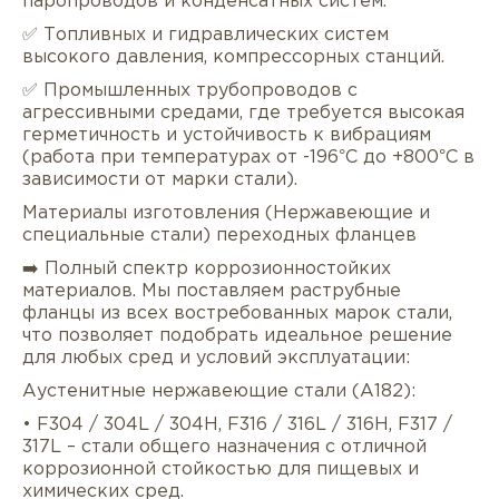
паропроводов и конденсатных систем.
✅ Топливных и гидравлических систем
высокого давления, компрессорных станций.
✅ Промышленных трубопроводов с
агрессивными средами, где требуется высокая
герметичность и устойчивость к вибрациям
(работа при температурах от -196°C до +800°C в
зависимости от марки стали).
Описание
Характеристики
Докуме
Материалы изготовления (Нержавеющие и
специальные стали) переходных фланцев
Услуги
Оплата/доставка
Отзывы/Воп
➡️ Полный спектр коррозионностойких
материалов. Мы поставляем раструбные
фланцы из всех востребованных марок стали,
что позволяет подобрать идеальное решение
для любых сред и условий эксплуатации:
Аустенитные нержавеющие стали (A182):
• F304 / 304L / 304H, F316 / 316L / 316H, F317 /
317L – стали общего назначения с отличной
коррозионной стойкостью для пищевых и
химических сред.