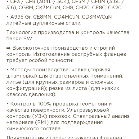
• CF3 / CF8 (304L / 304), CF3M / CF8M (316L /
316), CG8M, CK3MCuN, CH8, CH20, CF8C, CK20.
• A995 Gr. CE8MN, CD4MCuN, CD3MWCuN –
литейные дуплексные стали.
Технология производства и контроль качества
flange SW
➡️ Высокоточное производство и строгий
контроль. Изготовление раструбных фланцев
требует особой точности:
• Методы производства: ковка (горячая
штамповка) для ответственных применений;
литьё (для крупных размеров и сложных
конфигураций); резка из листа (для низких
классов давления).
• Контроль: 100% проверка геометрии и
качества поверхности. Ультразвуковой
контроль (УЗК) поковок. Спектральный анализ
материала (PMI) для подтверждения
химического состава.
Документация и гарантии качества фланцев