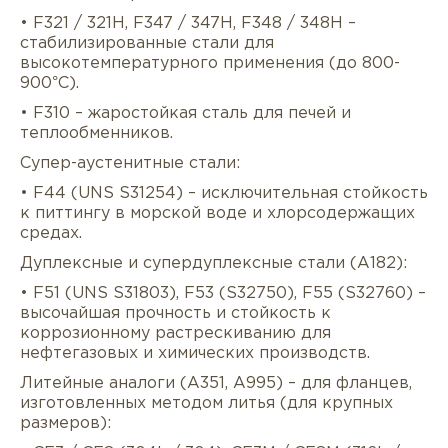
• F321 / 321H, F347 / 347H, F348 / 348H –
стабилизированные стали для
высокотемпературного применения (до 800-
900°C).
• F310 – жаростойкая сталь для печей и
теплообменников.
Супер-аустенитные стали:
• F44 (UNS S31254) – исключительная стойкость
к питтингу в морской воде и хлорсодержащих
средах.
Дуплексные и супердуплексные стали (A182):
• F51 (UNS S31803), F53 (S32750), F55 (S32760) –
высочайшая прочность и стойкость к
коррозионному растрескиванию для
нефтегазовых и химических производств.
Литейные аналоги (A351, A995) – для фланцев,
изготовленных методом литья (для крупных
размеров):