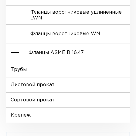
Фланцы воротниковые удлиненные
LWN
Ниппели
Отводы EN 10253-4
Переходы DIN 2616-1
Фланцы воротниковые WN
Втулки
Отводы MSS SP-75
Переходы DIN 2616-2
Фланцы ASME B 16.47
Днище
Трубы
Фланцы глухие BL
Листовой прокат
Фланцы воротниковые WN
Сортовой прокат
Крепеж