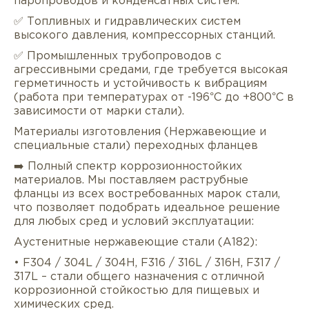
паропроводов и конденсатных систем.
✅ Топливных и гидравлических систем
высокого давления, компрессорных станций.
✅ Промышленных трубопроводов с
агрессивными средами, где требуется высокая
герметичность и устойчивость к вибрациям
(работа при температурах от -196°C до +800°C в
зависимости от марки стали).
Описание
Характеристики
Докуме
Материалы изготовления (Нержавеющие и
специальные стали) переходных фланцев
Услуги
Оплата/доставка
Отзывы/Воп
➡️ Полный спектр коррозионностойких
материалов. Мы поставляем раструбные
фланцы из всех востребованных марок стали,
что позволяет подобрать идеальное решение
для любых сред и условий эксплуатации:
Аустенитные нержавеющие стали (A182):
• F304 / 304L / 304H, F316 / 316L / 316H, F317 /
317L – стали общего назначения с отличной
коррозионной стойкостью для пищевых и
химических сред.