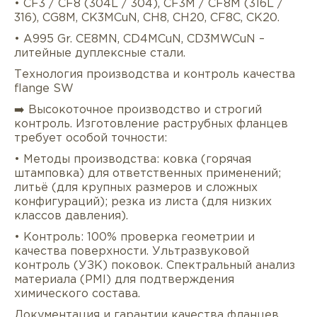
• CF3 / CF8 (304L / 304), CF3M / CF8M (316L /
316), CG8M, CK3MCuN, CH8, CH20, CF8C, CK20.
• A995 Gr. CE8MN, CD4MCuN, CD3MWCuN –
литейные дуплексные стали.
Технология производства и контроль качества
flange SW
➡️ Высокоточное производство и строгий
контроль. Изготовление раструбных фланцев
требует особой точности:
• Методы производства: ковка (горячая
штамповка) для ответственных применений;
литьё (для крупных размеров и сложных
конфигураций); резка из листа (для низких
классов давления).
• Контроль: 100% проверка геометрии и
качества поверхности. Ультразвуковой
контроль (УЗК) поковок. Спектральный анализ
материала (PMI) для подтверждения
химического состава.
Документация и гарантии качества фланцев