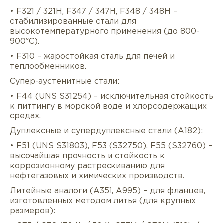
• F321 / 321H, F347 / 347H, F348 / 348H –
стабилизированные стали для
высокотемпературного применения (до 800-
900°C).
• F310 – жаростойкая сталь для печей и
теплообменников.
Супер-аустенитные стали:
• F44 (UNS S31254) – исключительная стойкость
к питтингу в морской воде и хлорсодержащих
средах.
Дуплексные и супердуплексные стали (A182):
• F51 (UNS S31803), F53 (S32750), F55 (S32760) –
высочайшая прочность и стойкость к
коррозионному растрескиванию для
нефтегазовых и химических производств.
Литейные аналоги (A351, A995) – для фланцев,
изготовленных методом литья (для крупных
размеров):