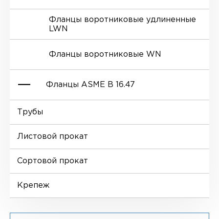
Фланцы воротниковые удлиненные
LWN
Ниппели
Отводы EN 10253-4
Переходы DIN 2616-1
Фланцы воротниковые WN
Втулки
Отводы MSS SP-75
Переходы DIN 2616-2
Фланцы ASME B 16.47
Днище
Трубы
Фланцы глухие BL
Листовой прокат
Фланцы воротниковые WN
Сортовой прокат
Крепеж