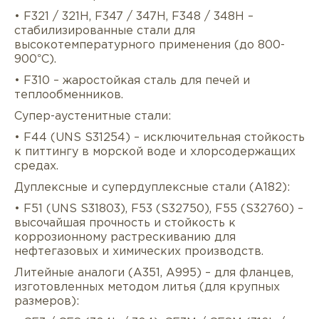
• F321 / 321H, F347 / 347H, F348 / 348H –
стабилизированные стали для
высокотемпературного применения (до 800-
900°C).
• F310 – жаростойкая сталь для печей и
теплообменников.
Супер-аустенитные стали:
• F44 (UNS S31254) – исключительная стойкость
к питтингу в морской воде и хлорсодержащих
средах.
Дуплексные и супердуплексные стали (A182):
• F51 (UNS S31803), F53 (S32750), F55 (S32760) –
высочайшая прочность и стойкость к
коррозионному растрескиванию для
нефтегазовых и химических производств.
Литейные аналоги (A351, A995) – для фланцев,
изготовленных методом литья (для крупных
размеров):