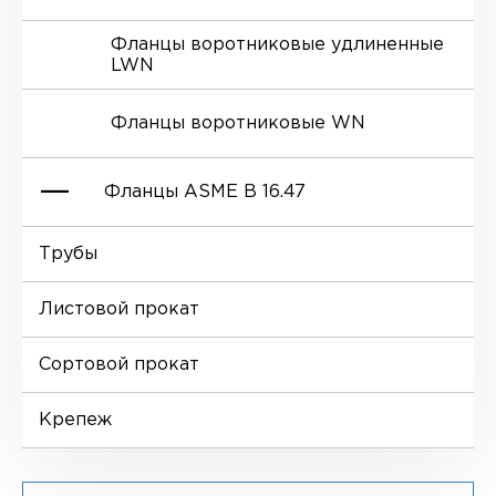
Фланцы воротниковые удлиненные
LWN
Ниппели
Отводы EN 10253-4
Переходы DIN 2616-1
Фланцы воротниковые WN
Втулки
Отводы MSS SP-75
Переходы DIN 2616-2
Фланцы ASME B 16.47
Днище
Трубы
Фланцы глухие BL
Листовой прокат
Фланцы воротниковые WN
Сортовой прокат
Крепеж