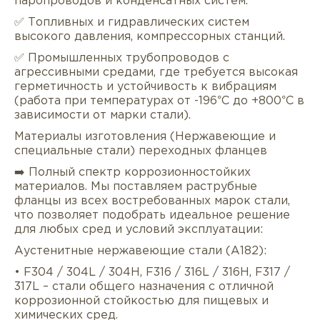
паропроводов и конденсатных систем.
✅ Топливных и гидравлических систем
высокого давления, компрессорных станций.
✅ Промышленных трубопроводов с
агрессивными средами, где требуется высокая
герметичность и устойчивость к вибрациям
(работа при температурах от -196°C до +800°C в
зависимости от марки стали).
Описание
Характеристики
Докуме
Материалы изготовления (Нержавеющие и
специальные стали) переходных фланцев
Услуги
Оплата/доставка
Отзывы/Воп
➡️ Полный спектр коррозионностойких
материалов. Мы поставляем раструбные
фланцы из всех востребованных марок стали,
что позволяет подобрать идеальное решение
для любых сред и условий эксплуатации:
Аустенитные нержавеющие стали (A182):
• F304 / 304L / 304H, F316 / 316L / 316H, F317 /
317L – стали общего назначения с отличной
коррозионной стойкостью для пищевых и
химических сред.