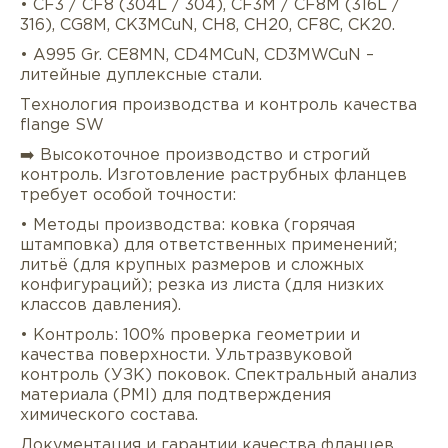
• CF3 / CF8 (304L / 304), CF3M / CF8M (316L /
316), CG8M, CK3MCuN, CH8, CH20, CF8C, CK20.
• A995 Gr. CE8MN, CD4MCuN, CD3MWCuN –
литейные дуплексные стали.
Технология производства и контроль качества
flange SW
➡️ Высокоточное производство и строгий
контроль. Изготовление раструбных фланцев
требует особой точности:
• Методы производства: ковка (горячая
штамповка) для ответственных применений;
литьё (для крупных размеров и сложных
конфигураций); резка из листа (для низких
классов давления).
• Контроль: 100% проверка геометрии и
качества поверхности. Ультразвуковой
контроль (УЗК) поковок. Спектральный анализ
материала (PMI) для подтверждения
химического состава.
Документация и гарантии качества фланцев