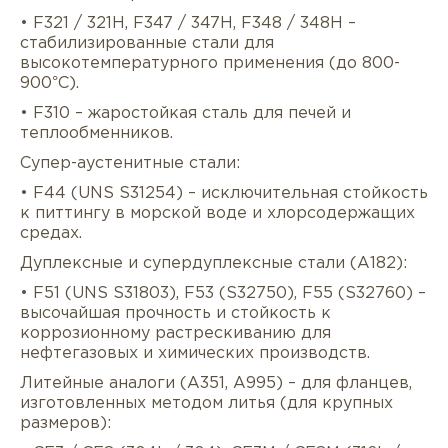
• F321 / 321H, F347 / 347H, F348 / 348H –
стабилизированные стали для
высокотемпературного применения (до 800-
900°C).
• F310 – жаростойкая сталь для печей и
теплообменников.
Супер-аустенитные стали:
• F44 (UNS S31254) – исключительная стойкость
к питтингу в морской воде и хлорсодержащих
средах.
Дуплексные и супердуплексные стали (A182):
• F51 (UNS S31803), F53 (S32750), F55 (S32760) –
высочайшая прочность и стойкость к
коррозионному растрескиванию для
нефтегазовых и химических производств.
Литейные аналоги (A351, A995) – для фланцев,
изготовленных методом литья (для крупных
размеров):