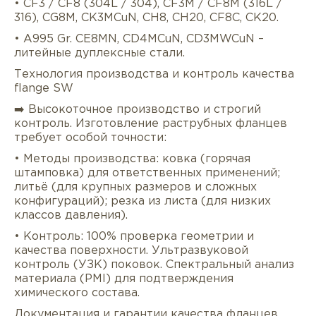
• CF3 / CF8 (304L / 304), CF3M / CF8M (316L /
316), CG8M, CK3MCuN, CH8, CH20, CF8C, CK20.
• A995 Gr. CE8MN, CD4MCuN, CD3MWCuN –
литейные дуплексные стали.
Технология производства и контроль качества
flange SW
➡️ Высокоточное производство и строгий
контроль. Изготовление раструбных фланцев
требует особой точности:
• Методы производства: ковка (горячая
штамповка) для ответственных применений;
литьё (для крупных размеров и сложных
конфигураций); резка из листа (для низких
классов давления).
• Контроль: 100% проверка геометрии и
качества поверхности. Ультразвуковой
контроль (УЗК) поковок. Спектральный анализ
материала (PMI) для подтверждения
химического состава.
Документация и гарантии качества фланцев