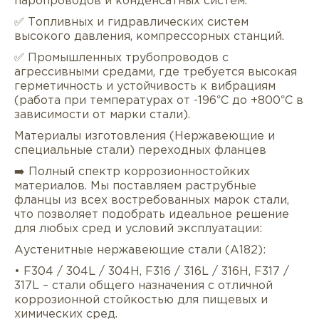
паропроводов и конденсатных систем.
✅ Топливных и гидравлических систем
высокого давления, компрессорных станций.
✅ Промышленных трубопроводов с
агрессивными средами, где требуется высокая
герметичность и устойчивость к вибрациям
(работа при температурах от -196°C до +800°C в
зависимости от марки стали).
Описание
Характеристики
Докуме
Материалы изготовления (Нержавеющие и
специальные стали) переходных фланцев
Услуги
Оплата/доставка
Отзывы/Воп
➡️ Полный спектр коррозионностойких
материалов. Мы поставляем раструбные
фланцы из всех востребованных марок стали,
что позволяет подобрать идеальное решение
для любых сред и условий эксплуатации:
Аустенитные нержавеющие стали (A182):
• F304 / 304L / 304H, F316 / 316L / 316H, F317 /
317L – стали общего назначения с отличной
коррозионной стойкостью для пищевых и
химических сред.