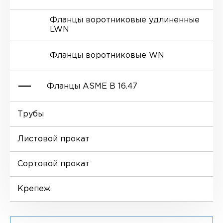
Фланцы воротниковые удлиненные
LWN
Ниппели
Отводы EN 10253-4
Переходы DIN 2616-1
Фланцы воротниковые WN
Втулки
Отводы MSS SP-75
Переходы DIN 2616-2
Фланцы ASME B 16.47
Днище
Трубы
Фланцы глухие BL
Листовой прокат
Фланцы воротниковые WN
Сортовой прокат
Крепеж