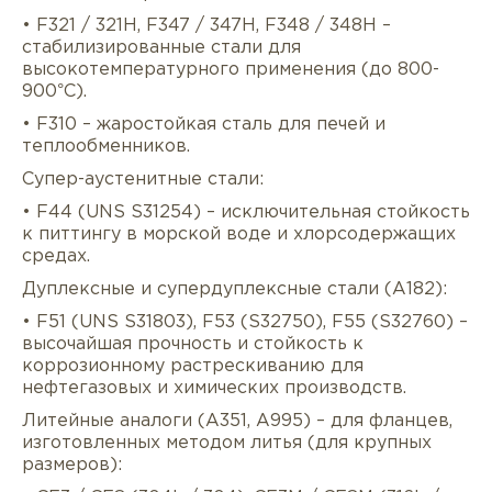
• F321 / 321H, F347 / 347H, F348 / 348H –
стабилизированные стали для
высокотемпературного применения (до 800-
900°C).
• F310 – жаростойкая сталь для печей и
теплообменников.
Супер-аустенитные стали:
• F44 (UNS S31254) – исключительная стойкость
к питтингу в морской воде и хлорсодержащих
средах.
Дуплексные и супердуплексные стали (A182):
• F51 (UNS S31803), F53 (S32750), F55 (S32760) –
высочайшая прочность и стойкость к
коррозионному растрескиванию для
нефтегазовых и химических производств.
Литейные аналоги (A351, A995) – для фланцев,
изготовленных методом литья (для крупных
размеров):