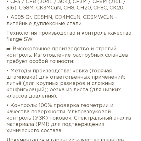
• CF3 / CF8 (304L / 304), CF3M / CF8M (316L /
316), CG8M, CK3MCuN, CH8, CH20, CF8C, CK20.
• A995 Gr. CE8MN, CD4MCuN, CD3MWCuN –
литейные дуплексные стали.
Технология производства и контроль качества
flange SW
➡️ Высокоточное производство и строгий
контроль. Изготовление раструбных фланцев
требует особой точности:
• Методы производства: ковка (горячая
штамповка) для ответственных применений;
литьё (для крупных размеров и сложных
конфигураций); резка из листа (для низких
классов давления).
• Контроль: 100% проверка геометрии и
качества поверхности. Ультразвуковой
контроль (УЗК) поковок. Спектральный анализ
материала (PMI) для подтверждения
химического состава.
Документация и гарантии качества фланцев