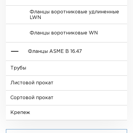
Фланцы воротниковые удлиненные
LWN
Ниппели
Отводы EN 10253-4
Переходы DIN 2616-1
Фланцы воротниковые WN
Втулки
Отводы MSS SP-75
Переходы DIN 2616-2
Фланцы ASME B 16.47
Днище
Трубы
Фланцы глухие BL
Листовой прокат
Фланцы воротниковые WN
Сортовой прокат
Крепеж