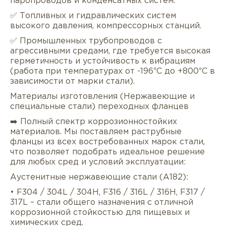
паропроводов и конденсатных систем.
✅ Топливных и гидравлических систем
высокого давления, компрессорных станций.
✅ Промышленных трубопроводов с
агрессивными средами, где требуется высокая
герметичность и устойчивость к вибрациям
(работа при температурах от -196°C до +800°C в
зависимости от марки стали).
Описание
Характеристики
Докуме
Материалы изготовления (Нержавеющие и
специальные стали) переходных фланцев
Услуги
Оплата/доставка
Отзывы/Воп
➡️ Полный спектр коррозионностойких
материалов. Мы поставляем раструбные
фланцы из всех востребованных марок стали,
что позволяет подобрать идеальное решение
для любых сред и условий эксплуатации:
Аустенитные нержавеющие стали (A182):
• F304 / 304L / 304H, F316 / 316L / 316H, F317 /
317L – стали общего назначения с отличной
коррозионной стойкостью для пищевых и
химических сред.