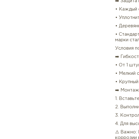
Доку
➡️ 
• Се
• Се
• П
Упак
➡️ З
• К
• У
• Де
• Ст
марк
Усл
➡️ Г
• От