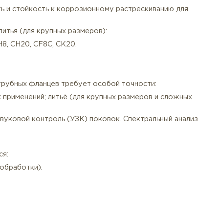
ные стали для высокотемпературного применения (до 80
у в морской воде и хлорсодержащих средах.
йшая прочность и стойкость к коррозионному растреск
ых методом литья (для крупных размеров):
, CK3MCuN, CH8, CH20, CF8C, CK20.
сные стали.
овление раструбных фланцев требует особой точности
тветственных применений; литьё (для крупных размеро
).
сти. Ультразвуковой контроль (УЗК) поковок. Спектра