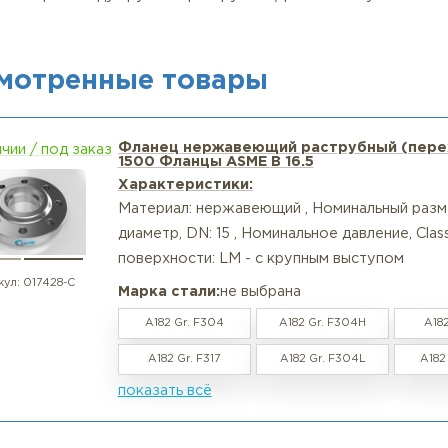
лкий опт (от 10 шт.) — для ремонтных служб и неболь
упный опт — резервирование мест на складе, специаль
Монтажная рекомендация - правила надёжного раструбн
ставьте трубу до упора, затем оттяните назад на 1.5–1
ыполните один угловой сварной шов снаружи. Глубина
Контролируйте межосевые расстояния и параллельност
ля высоких давлений (Class 600 и выше) рекомендуется
ажно: Раструбные фланцы не рекомендуются для сильн
озии в зазоре между трубой и раструбом. Для таких 
RD).
росмотренные товары
Фланец нержавеющий раструбн
в наличии / под заказ
1500 Фланцы ASME B 16.5