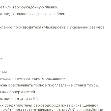
опровождается:
ойств, термообработки).
иленовый пакет или термоусадочную плёнку.
кладками для предотвращения царапин и забоин.
ss, Heat No., клеймо производителя (Маркировка с ука
 B16.5