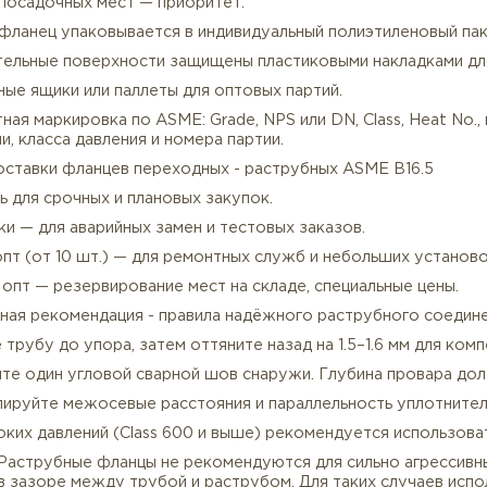
ментация и гарантии качества фланцев ASME B16.5
Полный пакет для прослеживаемости. Каждая партия с
ртификат EN 10204 3.1 (с указанием химсостава, мехсв
ртификат УЗК (по запросу).
ротоколы неразрушающего контроля (MPI / DPI).
овка фланцев socket welding
ащита посадочных мест — приоритет.
аждый фланец упаковывается в индивидуальный полиэт
плотнительные поверхности защищены пластиковыми на
ревянные ящики или паллеты для оптовых партий.
андартная маркировка по ASME: Grade, NPS или DN, Cla
и стали, класса давления и номера партии.
овия поставки фланцев переходных - раструбных ASME
ибкость для срочных и плановых закупок.
 1 штуки — для аварийных замен и тестовых заказов.