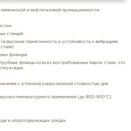
в давления в химической и нефтегазовой промышленно
тановок.
денсатных систем.
компрессорных станций.
Документы
Услуги
Оплата/
где требуется высокая герметичность и устойчивость
ти от марки стали).
али) переходных фланцев
тавляем раструбные фланцы из всех востребованных м
 условий эксплуатации:
тали общего назначения с отличной коррозионной стойко