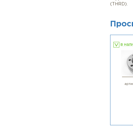
• Ме
• Кр
➡️ 
1. В
2. В
3. 
4. Д
⚠️ В
корр
(TH
П