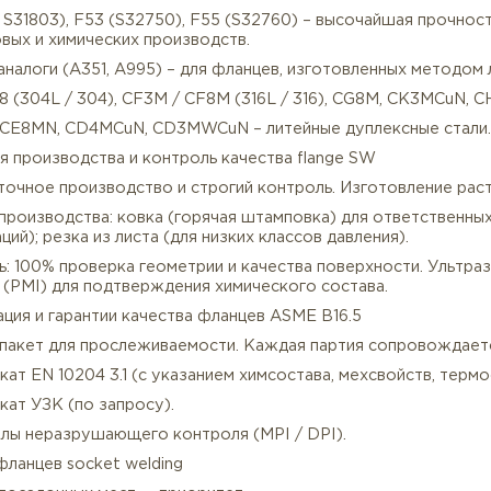
21 / 321H, F347 / 347H, F348 / 348H – стабилизирован
10 – жаростойкая сталь для печей и теплообменников.
р-аустенитные стали:
4 (UNS S31254) – исключительная стойкость к питтинг
ексные и супердуплексные стали (A182):
1 (UNS S31803), F53 (S32750), F55 (S32760) – высоча
тегазовых и химических производств.
йные аналоги (A351, A995) – для фланцев, изготовленн
3 / CF8 (304L / 304), CF3M / CF8M (316L / 316), CG8M
995 Gr. CE8MN, CD4MCuN, CD3MWCuN – литейные дуплек
ология производства и контроль качества flange SW
Высокоточное производство и строгий контроль. Изгот
тоды производства: ковка (горячая штамповка) для о
игураций); резка из листа (для низких классов давления
нтроль: 100% проверка геометрии и качества поверхно
риала (PMI) для подтверждения химического состава.