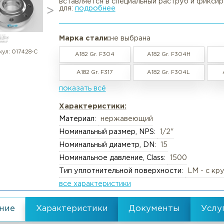
Фланец нержавеющий раструбн
в наличии / под заказ
Вакансии
Резка труб, круга, лис
Фланец раструбный (Socket Weld
предназначен для соединения тр
вставляется в специальный рас
Реквизиты
Упаковка груза
для:
подробнее
Документы
Анализ металлов, ком
Политика обработки персональны
Химический анализ
Марка стали:
не выбрана
Пользовательское соглашение
Механические испыта
артикул:
017428-С
A182 Gr. F304
A182 Gr. F
Согласие обработки персональны
Металлографические 
A182 Gr. F317
A182 Gr. F
Политика Cookies
Испытания на коррози
показать всё
Испытания на изгиб и 
Характеристики:
Неразрушающий конт
Материал:
нержавеющий
Термическая обработк
Номинальный размер, NPS:
1/2"
Номинальный диаметр, DN:
15
Механическая обрабо
Номинальное давление, Class:
15
Тип уплотнительной поверхности