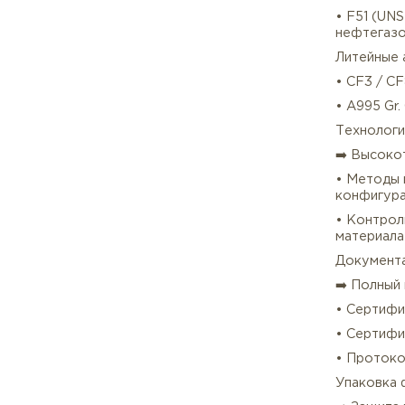
• F3
• F3
Супе
• F4
Дупл
• F5
неф
Лите
• CF
• A
Техн
➡️ 
• Ме
конф
• Ко
мате