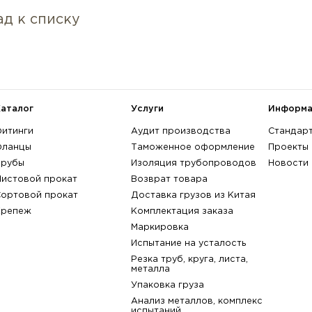
Характеристики:
Материал: нержавеющий , Номина
диаметр, DN: 15 , Номинальное да
поверхности: LM - с крупным вы
артикул:
017428-С
Марка стали:
не выбрана
A182 Gr. F304
A182 Gr. F30
A182 Gr. F317
A182 Gr. F30
показать всё
назад к списку