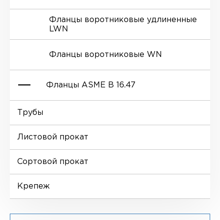
Фланцы воротниковые удлиненные
LWN
Ниппели
Отводы EN 10253-4
Переходы DIN 2616-1
Фланцы воротниковые WN
Втулки
Отводы MSS SP-75
Переходы DIN 2616-2
Фланцы ASME B 16.47
Днище
Трубы
Фланцы глухие BL
Листовой прокат
Фланцы воротниковые WN
Сортовой прокат
Крепеж