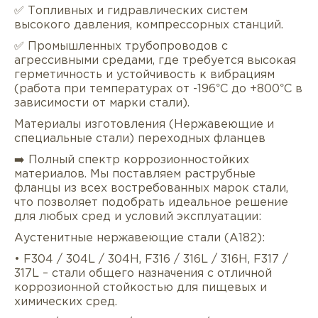
✅ Топливных и гидравлических систем
высокого давления, компрессорных станций.
✅ Промышленных трубопроводов с
агрессивными средами, где требуется высокая
герметичность и устойчивость к вибрациям
(работа при температурах от -196°C до +800°C в
зависимости от марки стали).
Описание
Характеристики
Докуме
Материалы изготовления (Нержавеющие и
специальные стали) переходных фланцев
Услуги
Оплата/доставка
Отзывы/Воп
➡️ Полный спектр коррозионностойких
материалов. Мы поставляем раструбные
фланцы из всех востребованных марок стали,
что позволяет подобрать идеальное решение
для любых сред и условий эксплуатации:
Аустенитные нержавеющие стали (A182):
• F304 / 304L / 304H, F316 / 316L / 316H, F317 /
317L – стали общего назначения с отличной
коррозионной стойкостью для пищевых и
химических сред.