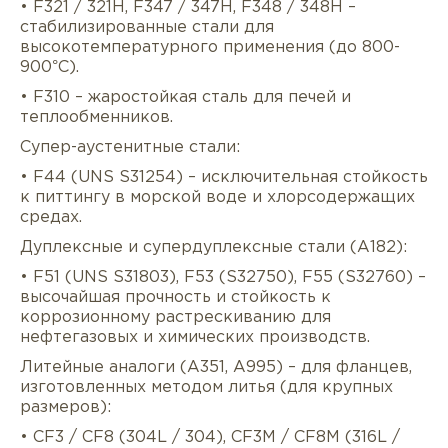
• F321 / 321H, F347 / 347H, F348 / 348H –
стабилизированные стали для
высокотемпературного применения (до 800-
900°C).
• F310 – жаростойкая сталь для печей и
теплообменников.
Супер-аустенитные стали:
• F44 (UNS S31254) – исключительная стойкость
к питтингу в морской воде и хлорсодержащих
средах.
Дуплексные и супердуплексные стали (A182):
• F51 (UNS S31803), F53 (S32750), F55 (S32760) –
высочайшая прочность и стойкость к
коррозионному растрескиванию для
нефтегазовых и химических производств.
Литейные аналоги (A351, A995) – для фланцев,
изготовленных методом литья (для крупных
размеров):
• CF3 / CF8 (304L / 304), CF3M / CF8M (316L /