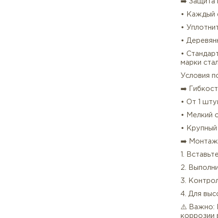
Доку
➡️ 
• Се
• Се
• П
Упак
➡️ З
• К
• У
• Де
• Ст
марк
Усл
➡️ Г
• От