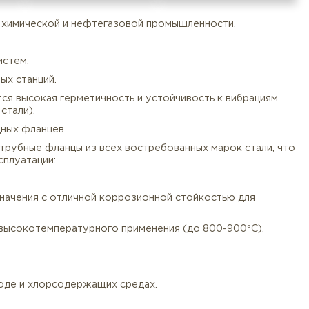
в давления в химической и нефтегазовой промышленно
тановок.
денсатных систем.
компрессорных станций.
Документы
Услуги
Оплата/
где требуется высокая герметичность и устойчивость
ти от марки стали).
али) переходных фланцев
тавляем раструбные фланцы из всех востребованных м
 условий эксплуатации:
тали общего назначения с отличной коррозионной стойко