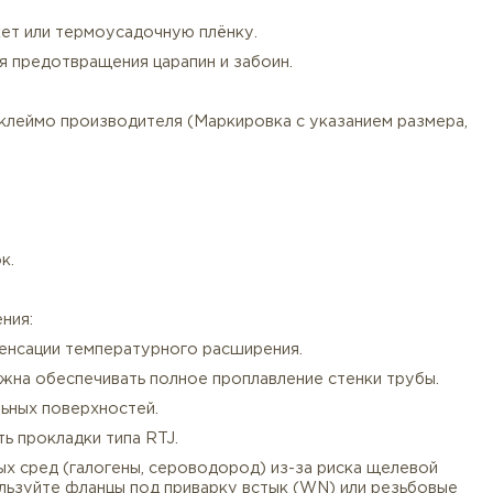
опровождается:
ойств, термообработки).
иленовый пакет или термоусадочную плёнку.
кладками для предотвращения царапин и забоин.
ss, Heat No., клеймо производителя (Маркировка с ука
 B16.5