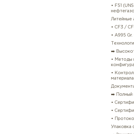
• F3
• F3
Супе
• F4
Дупл
• F5
неф
Лите
• CF
• A
Техн
➡️ 
• Ме
конф
• Ко
мате