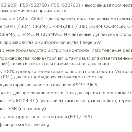
21 / 321H, F347 / 347H, F348 / 348H – стабилизирован
10 – жаростойкая сталь для печей и теплообменников.
р-аустенитные стали:
4 (UNS S31254) – исключительная стойкость к питтинг
ексные и супердуплексные стали (A182):
1 (UNS S31803), F53 (S32750), F55 (S32760) – высоча
тегазовых и химических производств.
йные аналоги (A351, A995) – для фланцев, изготовленн
3 / CF8 (304L / 304), CF3M / CF8M (316L / 316), CG8M
995 Gr. CE8MN, CD4MCuN, CD3MWCuN – литейные дуплек
ология производства и контроль качества flange SW
Высокоточное производство и строгий контроль. Изгот
тоды производства: ковка (горячая штамповка) для о
игураций); резка из листа (для низких классов давления
нтроль: 100% проверка геометрии и качества поверхно
риала (PMI) для подтверждения химического состава.