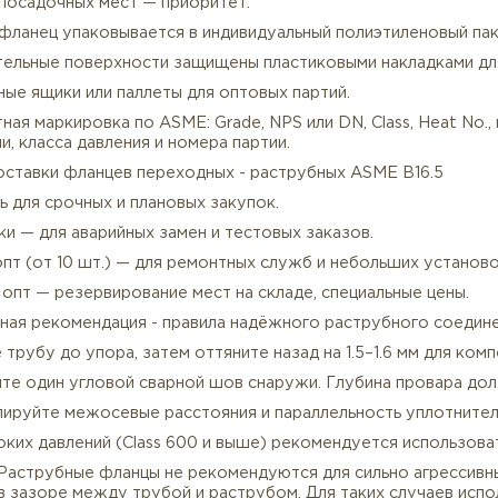
ментация и гарантии качества фланцев ASME B16.5
Полный пакет для прослеживаемости. Каждая партия с
ртификат EN 10204 3.1 (с указанием химсостава, мехсв
ртификат УЗК (по запросу).
ротоколы неразрушающего контроля (MPI / DPI).
овка фланцев socket welding
ащита посадочных мест — приоритет.
аждый фланец упаковывается в индивидуальный полиэт
плотнительные поверхности защищены пластиковыми на
ревянные ящики или паллеты для оптовых партий.
андартная маркировка по ASME: Grade, NPS или DN, Cla
и стали, класса давления и номера партии.
овия поставки фланцев переходных - раструбных ASME
ибкость для срочных и плановых закупок.
 1 штуки — для аварийных замен и тестовых заказов.