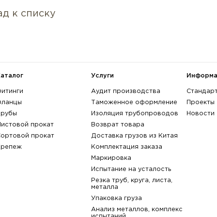
Характеристики:
Материал: нержавеющий , Номина
диаметр, DN: 20 , Номинальное да
поверхности: FF - плоская пове
артикул:
017387-С
Марка стали:
не выбрана
A182 Gr. F304
A182 Gr. F30
A182 Gr. F317
A182 Gr. F30
показать всё
назад к списку