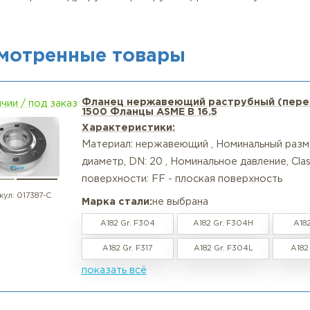
лкий опт (от 10 шт.) — для ремонтных служб и неболь
упный опт — резервирование мест на складе, специаль
Монтажная рекомендация - правила надёжного раструбн
ставьте трубу до упора, затем оттяните назад на 1.5–1
ыполните один угловой сварной шов снаружи. Глубина
Контролируйте межосевые расстояния и параллельност
ля высоких давлений (Class 600 и выше) рекомендуется
ажно: Раструбные фланцы не рекомендуются для сильн
озии в зазоре между трубой и раструбом. Для таких 
RD).
росмотренные товары
Фланец нержавеющий раструбн
в наличии / под заказ
1500 Фланцы ASME B 16.5