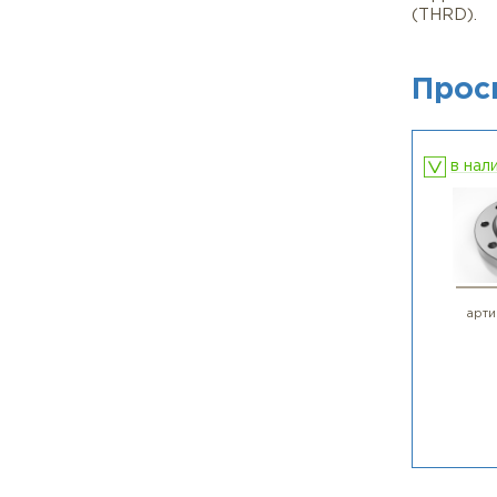
• Ме
• Кр
➡️ 
1. В
2. В
3. 
4. Д
⚠️ В
корр
(TH
П