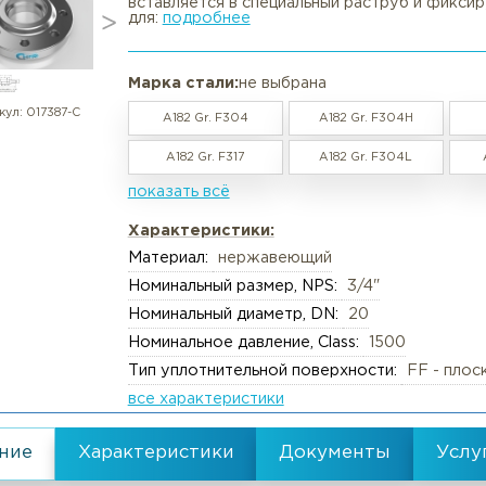
Фланец нержавеющий раструбн
в наличии / под заказ
Вакансии
Резка труб, круга, лис
Фланец раструбный (Socket Weld
предназначен для соединения тр
вставляется в специальный рас
Реквизиты
Упаковка груза
для:
подробнее
Документы
Анализ металлов, ком
Политика обработки персональны
Химический анализ
Марка стали:
не выбрана
Пользовательское соглашение
Механические испыта
артикул:
017387-С
A182 Gr. F304
A182 Gr. F
Согласие обработки персональны
Металлографические 
A182 Gr. F317
A182 Gr. F
Политика Cookies
Испытания на коррози
показать всё
Испытания на изгиб и 
Характеристики:
Неразрушающий конт
Материал:
нержавеющий
Термическая обработк
Номинальный размер, NPS:
3/4"
Номинальный диаметр, DN:
20
Механическая обрабо
Номинальное давление, Class:
15
Тип уплотнительной поверхности