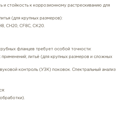
ные стали для высокотемпературного применения (до 80
у в морской воде и хлорсодержащих средах.
йшая прочность и стойкость к коррозионному растреск
ых методом литья (для крупных размеров):
, CK3MCuN, CH8, CH20, CF8C, CK20.
сные стали.
овление раструбных фланцев требует особой точности
тветственных применений; литьё (для крупных размеро
).
сти. Ультразвуковой контроль (УЗК) поковок. Спектра