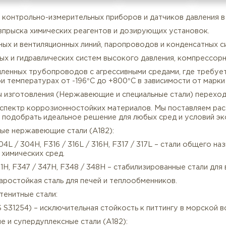
все характеристики
бвязки контрольно-измерительных приборов и датчико
истем впрыска химических реагентов и дозирующих ус
енажных и вентиляционных линий, паропроводов и кон
пливных и гидравлических систем высокого давления, 
Описание
Характеристики
ромышленных трубопроводов с агрессивными средами, 
ота при температурах от -196°C до +800°C в зависимос
ериалы изготовления (Нержавеющие и специальные ст
олный спектр коррозионностойких материалов. Мы пос
оляет подобрать идеальное решение для любых сред и
тенитные нержавеющие стали (A182):
04 / 304L / 304H, F316 / 316L / 316H, F317 / 317L – с
вых и химических сред.